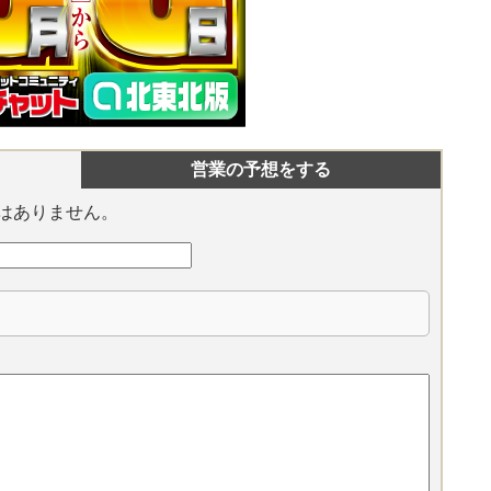
営業の予想をする
はありません。