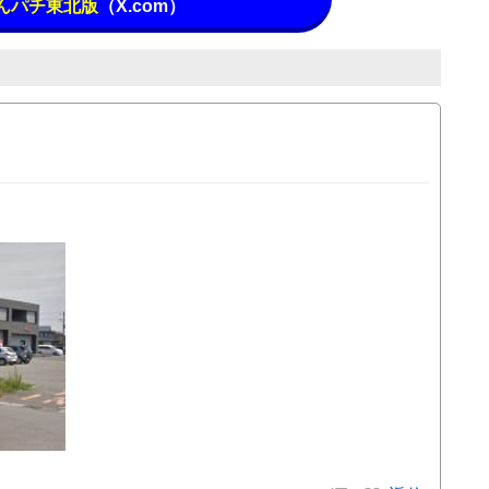
んパチ東北版
（X.com）