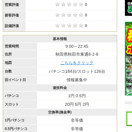
0
営業評価
0
接客評価
0
設備評価
基本情報
9:00～22:45
営業時間
秋田県秋田市東通8-2-8
住所
こちらをクリック
地図
パチンコ184台/スロット126台
台数
情報募集中
旧イベント日
遊技料金
1円 0.5円
パチンコ
20円 5円 2円
スロット
交換率(換金率)
非等価
1円パチンコ
非等価
0.5円パチンコ