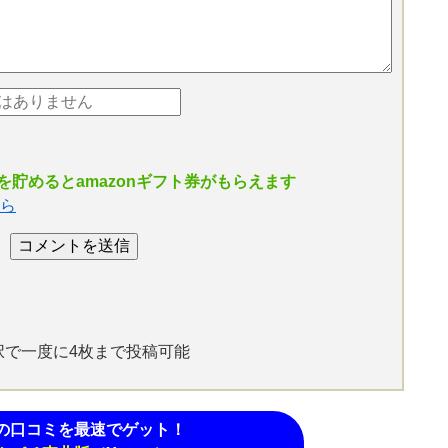
貯めるとamazonギフト券がもらえます
ら
選択で一度に4枚まで投稿可能
の口コミを最速でゲット！