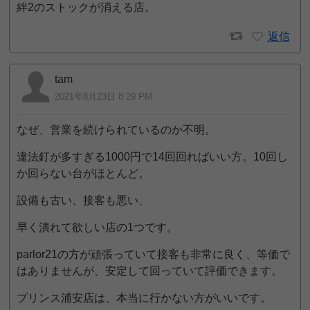
絆2のストックが消える店。
返信
tam
2021年8月23日 8:29 PM
なぜ、営業を続けられているのか不明。
違法釘が多すぎる1000円で14回回ればいい方。10回し
か回らない台がほとんど。
設備も古い、接客も悪い、
早く潰れて欲しい店の1つです。
parlor21の方が頑張っていて接客も非常に良く、等価で
はありませんが、安定して回っていて評価できます。
プリンス浦安店は、本当に行かない方がいいです。