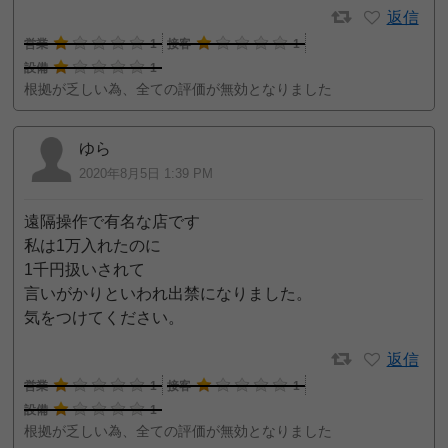
返信
営業
1
接客
1
設備
1
根拠が乏しい為、全ての評価が無効となりました
ゆら
2020年8月5日 1:39 PM
遠隔操作で有名な店です
私は1万入れたのに
1千円扱いされて
言いがかりといわれ出禁になりました。
気をつけてください。
返信
営業
1
接客
1
設備
1
根拠が乏しい為、全ての評価が無効となりました