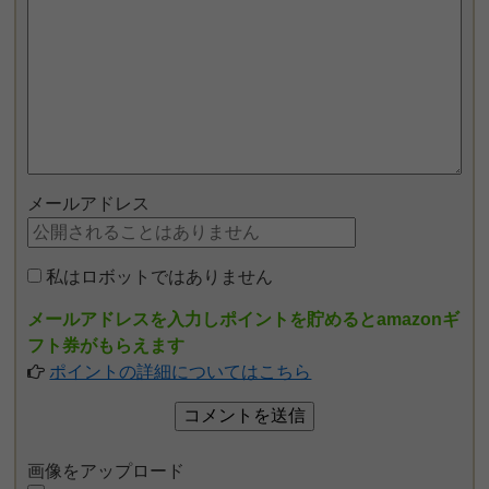
メールアドレス
私はロボットではありません
メールアドレスを入力しポイントを貯めるとamazonギ
フト券がもらえます
ポイントの詳細についてはこちら
画像をアップロード