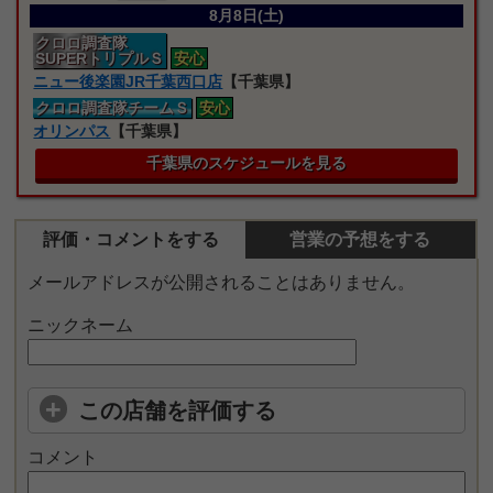
8月8日(土)
クロロ
調査隊
SUPERトリプルＳ
安心
ニュー後楽園JR千葉西口店
【千葉県】
クロロ
調査隊
チームＳ
安心
オリンパス
【千葉県】
千葉県のスケジュールを見る
評価・コメントをする
営業の予想をする
メールアドレスが公開されることはありません。
ニックネーム
この店舗を評価する
コメント