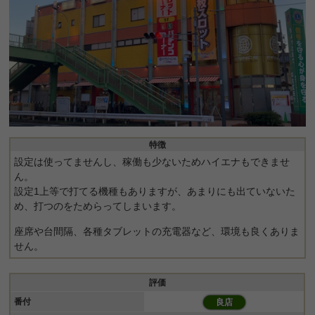
特徴
設定は使ってませんし、稼働も少ないためハイエナもできませ
ん。
設定1上等で打てる機種もありますが、あまりにも出ていないた
め、打つのをためらってしまいます。
座席や台間隔、各種タブレットの充電器など、環境も良くありま
せん。
評価
番付
良店