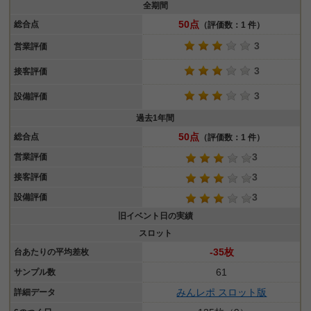
全期間
50点
総合点
（評価数：1 件）
3
営業評価
3
接客評価
3
設備評価
過去1年間
50点
総合点
（評価数：1 件）
3
営業評価
3
接客評価
3
設備評価
旧イベント日の実績
スロット
-35枚
台あたりの平均差枚
61
サンプル数
みんレポ スロット版
詳細データ