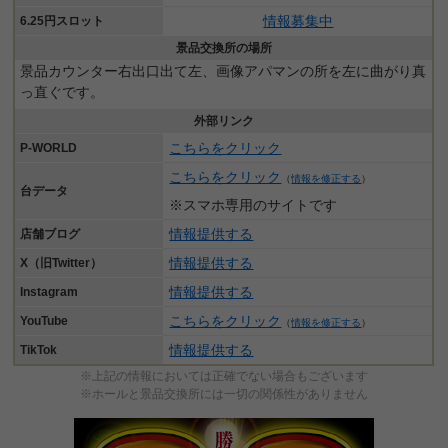
情報募集中
6.25円スロット
景品交換所の場所
景品カウンター右出口出て左、画像アパマンの所を左に曲がり真
っ直ぐです。
外部リンク
こちらをクリック
P-WORLD
こちらをクリック
（
情報を修正する
）
台データ
※スマホ専用のサイトです
情報提供する
店舗ブログ
情報提供する
X（旧Twitter）
情報提供する
Instagram
こちらをクリック
YouTube
（
情報を修正する
）
情報提供する
TikTok
※上記の情報においては正確でない場合もございます
※ホールと景品交換所には一切の関係性がありません