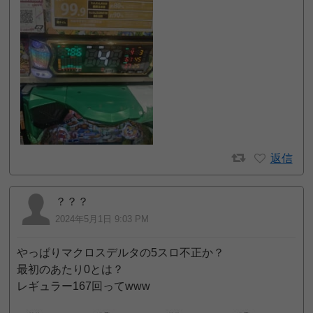
返信
？？？
2024年5月1日 9:03 PM
やっぱりマクロスデルタの5スロ不正か？
最初のあたり0とは？
レギュラー167回ってwww