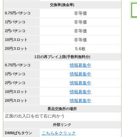
交換率(換金率)
非等価
0.75円パチンコ
非等価
1円パチンコ
非等価
2円パチンコ
非等価
10円スロット
5.6枚
20円スロット
1日の再プレイ上限(手数料無料分)
情報募集中
0.75円パチンコ
情報募集中
1円パチンコ
情報募集中
2円パチンコ
情報募集中
10円スロット
情報募集中
20円スロット
景品交換所の場所
正面の出入口を出て右に向かう
外部リンク
こちらをクリック
DMMぱちタウン