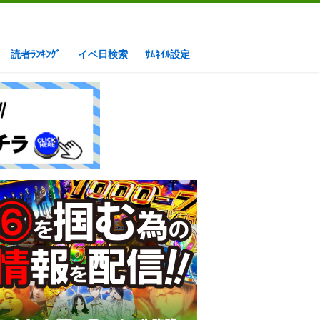
読者ﾗﾝｷﾝｸﾞ
イベ日検索
ｻﾑﾈｲﾙ設定