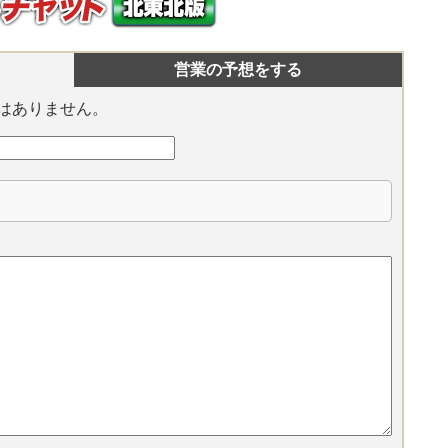
営業の予想をする
はありません。