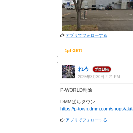
アプリでフォローする
1pt GET!
ねろ
10
プロ
位
2025年3月30日 2:21 PM
P-WORLD削除
DMMぱちタウン
https://p-town.dmm.com/shops/aki
アプリでフォローする