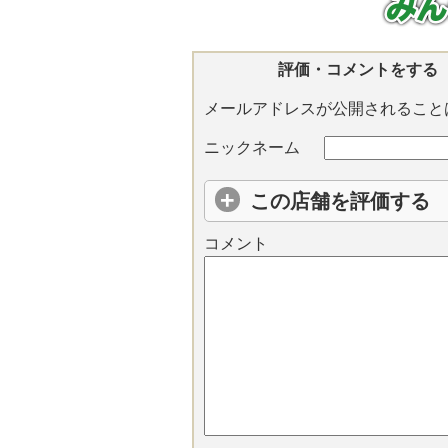
評価・コメントをする
メールアドレスが公開されること
ニックネーム
この店舗を評価する
コメント