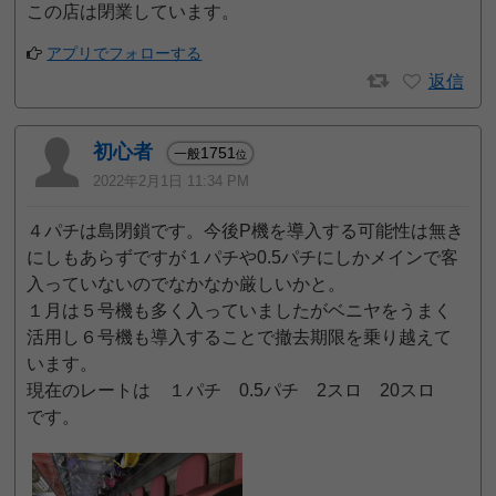
この店は閉業しています。
アプリでフォローする
返信
初心者
1751
一般
位
2022年2月1日 11:34 PM
４パチは島閉鎖です。今後P機を導入する可能性は無き
にしもあらずですが１パチや0.5パチにしかメインで客
入っていないのでなかなか厳しいかと。
１月は５号機も多く入っていましたがベニヤをうまく
活用し６号機も導入することで撤去期限を乗り越えて
います。
現在のレートは １パチ 0.5パチ 2スロ 20スロ
です。