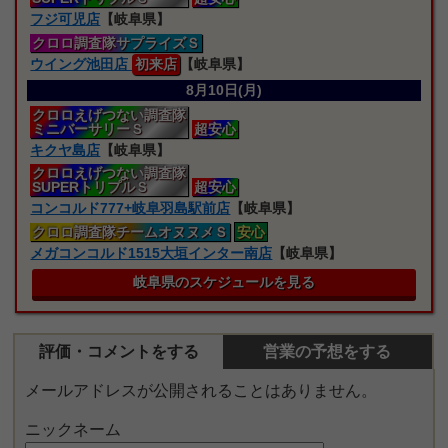
フジ可児店
【岐阜県】
クロロ
調査隊サプライズＳ
ウイング池田店
初来店
【岐阜県】
8月10日(月)
クロロえげつない
調査隊
ミニバーサリーＳ
超安心
キクヤ島店
【岐阜県】
クロロえげつない
調査隊
SUPERトリプルＳ
超安心
コンコルド777+岐阜羽島駅前店
【岐阜県】
クロロ
調査隊
チームオヌヌメＳ
安心
メガコンコルド1515大垣インター南店
【岐阜県】
岐阜県のスケジュールを見る
評価・コメントをする
営業の予想をする
メールアドレスが公開されることはありません。
ニックネーム