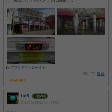
た「みんパチ」のスタッフに感謝します
アプリでフォローする
返信
67pt GET!
bd5
24
一般
位
2021年5月25日 11:53 PM