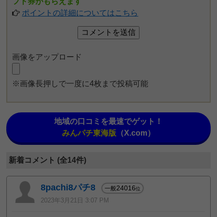
フト券がもらえます
ポイントの詳細についてはこちら
画像をアップロード
※画像長押しで一度に4枚まで投稿可能
地域の口コミを最速でゲット！
みんパチ東海版
（X.com）
新着コメント (全14件)
8pachi8パチ8
24016
一般
位
2023年3月21日 3:07 PM