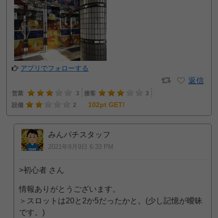
アプリでフォローする
返信
営業
3
接客
3
102pt GET!
設備
2
みんパチスタッフ
2021年8月9日 6:33 PM
>初心者 さん
情報ありがとうございます。
＞スロットは20と2か5だったかと。(少し記憶が曖昧
です。)