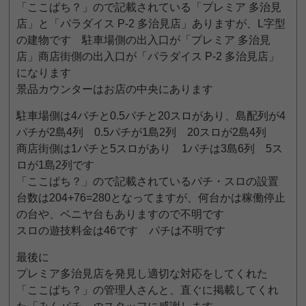
「ここぱち？」ので記載されている「プレミア 多治見
店」と「パラダイス P-2 多治見店」ありますが、L字型
の建物です 駐車場側の出入口が「プレミア 多治見
店」商店街側の出入口が「パラダイス P-2 多治見店」
になります
景品カウンターはお店の中央にあります
駐車場側は4パチと0.5パチと20スロがあり、島配列が4
パチが2島4列 0.5パチが1島2列 20スロが2島4列
商店街側は1パチと5スロがあり 1パチは3島6列 5ス
ロが1島2列です
「ここぱち？」ので記載されているパチ・スロの設置
台数は204+76=280となってますが、何台かは稼働停止
の台や、ベニヤ台もありますので不明です
スロの遊技料金は46です パチは不明です
最後に
プレミア多治見店を発見し適切な対応をしてくれた
「ここぱち？」の管理人さんと、直ぐに掲載してくれ