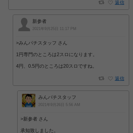
返信
新参者
2021年9月25日 11:17 PM
>みんパチスタッフ さん
1円専門のところは2スロになります。
4円、0.5円のところは20スロですね。
返信
みんパチスタッフ
2021年9月26日 5:56 AM
>新参者 さん
承知致しました。