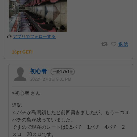
アプリでフォローする
返信
16pt GET!
初心者
1751
一般
位
2022年2月3日 9:01 PM
>初心者 さん
追記
４パチが島閉鎖したと前回書きましたが、もう一つ４
パチの島が残っていました。
ですので現在のレートは0.5パチ 1パチ 4パチ 2
スロ 20スロです。