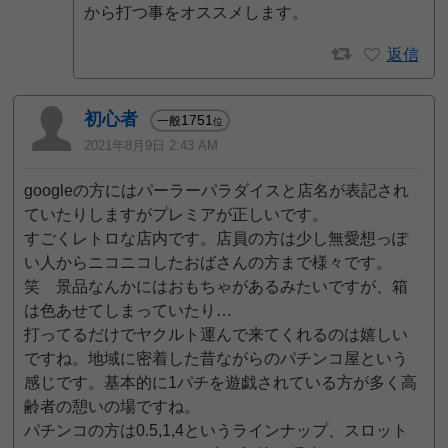
から打つ事をオススメします。
返信
初心者
1751
一般
位
2021年8月9日 2:43 AM
googleの方にはパーラーパラダイスと店名が表記され
ていたりしますがプレミアが正しいです。
すごくレトロな店内です。店員の方は少し無愛想っぽ
い人からニコニコしたおばさんの方まで様々です。
笑 景品なんかにはおもちゃがあるみたいですが、箱
は色あせてしまっていたり…
打ってるだけでヤクルト運んで来てくれるのは嬉しい
ですね。地域に密着した昔ながらのパチンコ屋という
感じです。基本的に1パチを遊戯されている方が多く高
齢者の憩いの場ですね。
パチンコの方は0.5,1,4というラインナップ、スロット