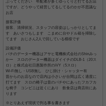
ぶってください 年配者が多くゆっくりと打てるお店
ですが、どうやって経営してるしてるのかが不思議な
お店
接客評価
接客、清掃状況、スタッフの容姿はしっかりとしてま
す あいさつもします こまめに台やドル箱を掃除し
てます おじさん2人で回している模様です
設備評価
パチのデーター機器はアサヒ電機株式会社のShinみっ
かー スロのデーター機器はダイイチのDLB-1（20ス
ロ）と株式会社日惠製作所のiVY（5スロ）
Wi-Fi無し・USB無し ひじ掛け・シャッター有
昔からのお店なので店内は小さいが台間は広く適度に
打てます スロの椅子は昔のパチやにあったフカフカ
な椅子 コンビニは近くにあり 飲食店は商店街にあ
ります
※とりあえず現状で判る事を書きます