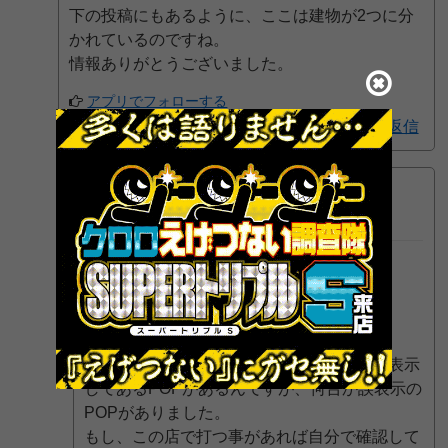
下の投稿にもあるように、ここは建物が2つに分
かれているのですね。
情報ありがとうございました。
アプリでフォローする
返信
新参者
2021年9月26日 3:37 PM
>みんパチスタッフ さん
何度も申し訳ありません
追加と言うか指摘です
この店は台の上にその台の大当たり確率を表示
してあるPOPがあるんですが、何台か誤表示の
POPがありました。
もし、この店で打つ事があれば自分で確認して