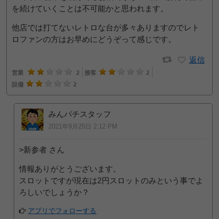
を続けていくことは不可能かと思われます。
他店では打てないレトロな台が多々ありますのでレト
ロファンの方はお早めにどうぞって感じです。
返信
営業
2
接客
2
設備
2
みんパチスタッフ
2021年9月25日 2:12 PM
>新参者 さん
情報ありがとうございます。
スロットですが現在は2円スロットのみという事でよ
ろしいでしょうか？
アプリでフォローする