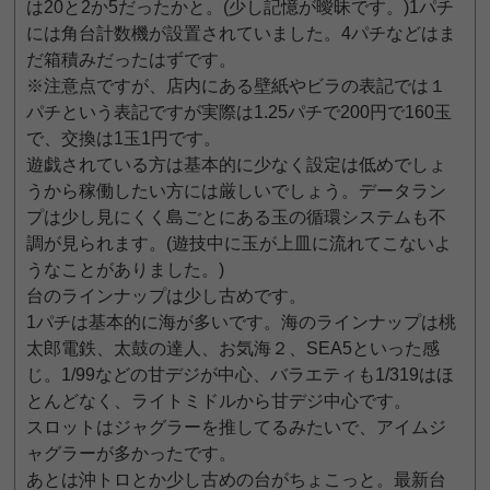
は20と2か5だったかと。(少し記憶が曖昧です。)1パチ
には角台計数機が設置されていました。4パチなどはま
だ箱積みだったはずです。
※注意点ですが、店内にある壁紙やビラの表記では１
パチという表記ですが実際は1.25パチで200円で160玉
で、交換は1玉1円です。
遊戯されている方は基本的に少なく設定は低めでしょ
うから稼働したい方には厳しいでしょう。データラン
プは少し見にくく島ごとにある玉の循環システムも不
調が見られます。(遊技中に玉が上皿に流れてこないよ
うなことがありました。)
台のラインナップは少し古めです。
1パチは基本的に海が多いです。海のラインナップは桃
太郎電鉄、太鼓の達人、お気海２、SEA5といった感
じ。1/99などの甘デジが中心、バラエティも1/319はほ
とんどなく、ライトミドルから甘デジ中心です。
スロットはジャグラーを推してるみたいで、アイムジ
ャグラーが多かったです。
あとは沖トロとか少し古めの台がちょこっと。最新台