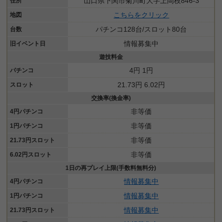
山口県下関市菊川町大字上岡枝846-3
住所
こちらをクリック
地図
パチンコ128台/スロット80台
台数
情報募集中
旧イベント日
遊技料金
4円 1円
パチンコ
21.73円 6.02円
スロット
交換率(換金率)
非等価
4円パチンコ
非等価
1円パチンコ
非等価
21.73円スロット
非等価
6.02円スロット
1日の再プレイ上限(手数料無料分)
情報募集中
4円パチンコ
情報募集中
1円パチンコ
情報募集中
21.73円スロット