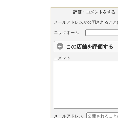
評価・コメントをする
メールアドレスが公開されること
ニックネーム
この店舗を評価する
コメント
メールアドレス