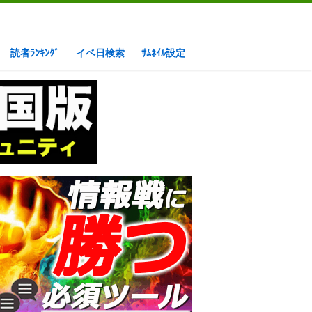
読者ﾗﾝｷﾝｸﾞ
イベ日検索
ｻﾑﾈｲﾙ設定