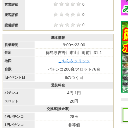
0
営業評価
0
接客評価
0
設備評価
基本情報
9:00〜23:00
営業時間
徳島県吉野川市山川町前川31-1
住所
こちらをクリック
地図
パチンコ200台/スロット76台
台数
8のつく日
旧イベント日
遊技料金
4円 1円
パチンコ
20円
スロット
交換率(換金率)
28玉
4円パチンコ
非等価
1円パチンコ