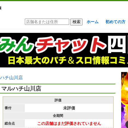
報
ホーム
初めての方
ハチ山川店
マルハチ山川店
評価
未評価
番付
全期間
この店舗はまだ評価されていません
総合点