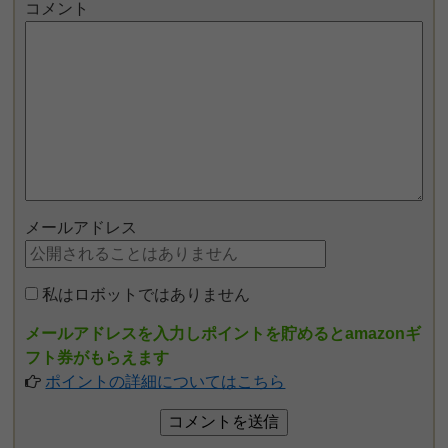
コメント
メールアドレス
私はロボットではありません
メールアドレスを入力しポイントを貯めるとamazonギ
フト券がもらえます
ポイントの詳細についてはこちら