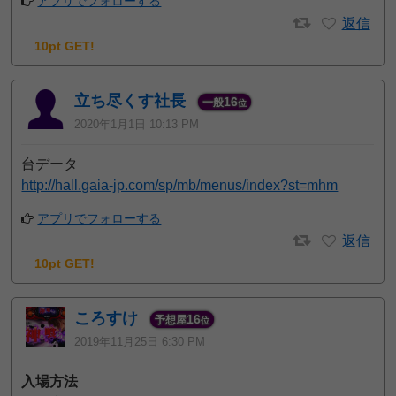
アプリでフォローする
返信
10pt GET!
立ち尽くす社長
16
一般
位
2020年1月1日 10:13 PM
台データ
http://hall.gaia-jp.com/sp/mb/menus/index?st=mhm
アプリでフォローする
返信
10pt GET!
ころすけ
16
予想屋
位
2019年11月25日 6:30 PM
入場方法