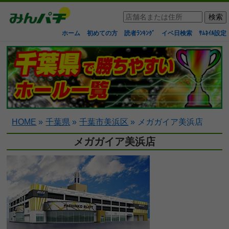
ホーム
初めての方
読者ﾗﾝｷﾝｸﾞ
イベ日検索
ｻﾑﾈｲﾙ設定
HOME
»
千葉県
»
千葉市美浜区
»
メガガイア美浜店
メガガイア美浜店