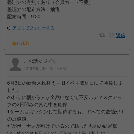
整理券の有無：あり（会員カード不要）
整理券の配布方法：抽選
配布時間：9:30
アプリでフォローする
返信
5pt GET!
この話マジです
2019年6月3日 10:23 PM
6月3日の新台入れ替え＋旧イベ＋取材日にて勝負しま
した。
のわりに朝から人が全然いなくて不安…ディスクアッ
プの2日凹みの真ん中を確保
1ゲーム目ガックンして期待するも、すべての数値が１
の近似値。
だがボーナスが引けているので粘ったものの結局撃
沈。他の4台も見ていてビタ成功上乗せ無しは０。