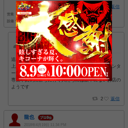
4
返信
営業
1
接客
2
設備
2
この話マジです
2019年6月3日 10:35 PM
追記ですが、旧イベ日＋新台入れ替え＋取材
上記のような強いと思われる日にも拘らず、カウンタ
ー使用者や判別しているような人は皆無でした…
専業や真剣に勝ちに行く人たちには眼中にないお店の
ようです
2
返信
龍也
9
プロ
位
2018年4月19日 11:34 PM