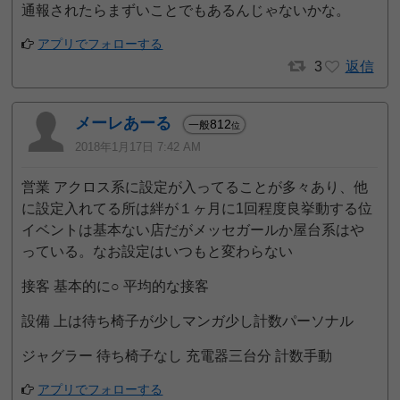
通報されたらまずいことでもあるんじゃないかな。
アプリでフォローする
3
返信
メーレあーる
812
一般
位
2018年1月17日 7:42 AM
営業 アクロス系に設定が入ってることが多々あり、他
に設定入れてる所は絆が１ヶ月に1回程度良挙動する位
イベントは基本ない店だがメッセガールか屋台系はや
っている。なお設定はいつもと変わらない
接客 基本的に○ 平均的な接客
設備 上は待ち椅子が少しマンガ少し計数パーソナル
ジャグラー 待ち椅子なし 充電器三台分 計数手動
アプリでフォローする