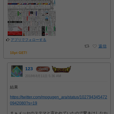
アプリでフォローする
返信
10pt GET!
123
3
プロ
位
2018年8月11日 5:36 AM
結果
https://twitter.com/mogugen_ara/status/102794345472
0942080?s=19
まぁメッセのステマと言われていたので驚きはしなか