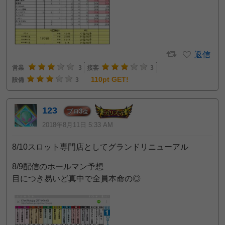
返信
営業
3
接客
3
110pt GET!
設備
3
123
3
プロ
位
2018年8月11日 5:33 AM
8/10スロット専門店としてグランドリニューアル
8/9配信のホールマン予想
目につき易いど真中で全員本命の◎