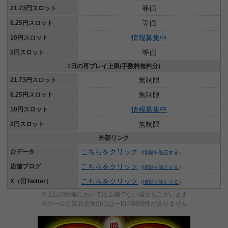
等価
21.73円スロット
等価
6.25円スロット
情報募集中
10円スロット
等価
2円スロット
1日の再プレイ上限(手数料無料分)
無制限
21.73円スロット
無制限
6.25円スロット
情報募集中
10円スロット
無制限
2円スロット
外部リンク
こちらをクリック
台データ
（
情報を修正する
）
こちらをクリック
店舗ブログ
（
情報を修正する
）
こちらをクリック
X（旧Twitter）
（
情報を修正する
）
※上記の情報においては正確でない場合もございます
※ホールと景品交換所には一切の関係性がありません