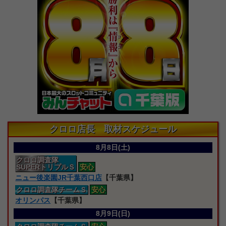
クロロ店長 取材スケジュール
8月8日(土)
クロロ
調査隊
SUPERトリプルＳ
安心
ニュー後楽園JR千葉西口店
【千葉県】
クロロ
調査隊
チームＳ
安心
オリンパス
【千葉県】
8月9日(日)