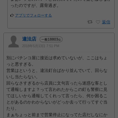
ったのですが、露骨過ぎ。
アプリでフォローする
返信
違法店
18803
一般
位
2018年5月13日 7:51 PM
別にパチンコ屋に接近は求めていないが、ここはちょ
っと悪すぎる。
営業はというと、違法釘台ばかり並んでいて、回らな
いし当たらない。
回らなさすぎるから店員に文句言ったら迷惑な客とし
て通報しますよ？って言われたからこの釘も警察に見
てほしいから通報してくれって言ったら、何か困るこ
とがあるのかわからないがどっか去って行ってすぐ当
たり。
まぁちょっと前まで営業停止になってた店だしなにか