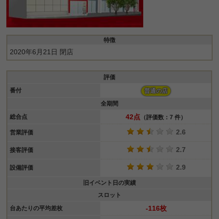
特徴
2020年6月21日 閉店
評価
番付
普通の店
全期間
42点
総合点
（評価数：7 件）
2.6
営業評価
2.7
接客評価
2.9
設備評価
旧イベント日の実績
スロット
-116枚
台あたりの平均差枚