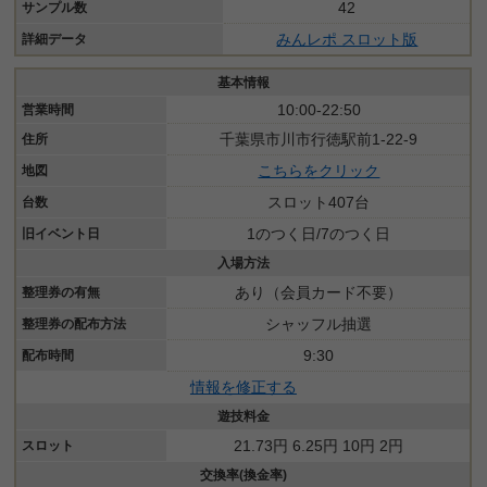
42
サンプル数
みんレポ スロット版
詳細データ
基本情報
10:00-22:50
営業時間
千葉県市川市行徳駅前1-22-9
住所
こちらをクリック
地図
スロット407台
台数
1のつく日/7のつく日
旧イベント日
入場方法
あり（会員カード不要）
整理券の有無
シャッフル抽選
整理券の配布方法
9:30
配布時間
情報を修正する
遊技料金
21.73円 6.25円 10円 2円
スロット
交換率(換金率)