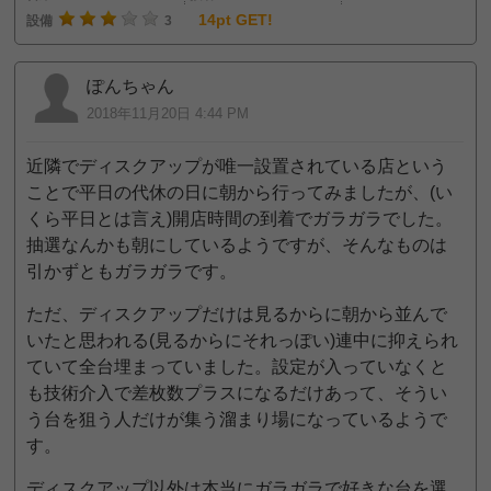
14pt GET!
設備
3
ぽんちゃん
2018年11月20日 4:44 PM
近隣でディスクアップが唯一設置されている店という
ことで平日の代休の日に朝から行ってみましたが、(い
くら平日とは言え)開店時間の到着でガラガラでした。
抽選なんかも朝にしているようですが、そんなものは
引かずともガラガラです。
ただ、ディスクアップだけは見るからに朝から並んで
いたと思われる(見るからにそれっぽい)連中に抑えられ
ていて全台埋まっていました。設定が入っていなくと
も技術介入で差枚数プラスになるだけあって、そうい
う台を狙う人だけが集う溜まり場になっているようで
す。
ディスクアップ以外は本当にガラガラで好きな台を選