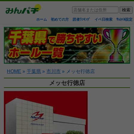
ホーム
初めての方
読者ﾗﾝｷﾝｸﾞ
イベ日検索
ｻﾑﾈｲﾙ設定
HOME
»
千葉県
»
市川市
»
メッセ行徳店
メッセ行徳店