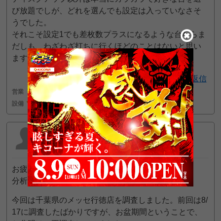
び放題でしが、どれを選んでも設定は入っていなさそ
うでした。
それこそ設定1でも差枚数プラスになるような台ならま
だしも、わざわざ打ちに行くほどのことはないと思い
ます。
1
返信
営業
2
接客
2
設備
2
SHOW
(ランキング不参加)
2018年8月29日 11:21 PM
お疲れ様です。
分析屋のSHOWです。
今回は千葉県のメッセ行徳店を調査しました。前回は8/
17に調査したばかりですが、お盆期間ということで、