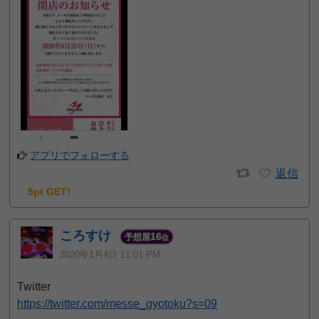
アプリでフォローする
返信
5pt GET!
ころすけ
16
予想屋
位
2020年1月4日 11:01 PM
Twitter
https://twitter.com/messe_gyotoku?s=09