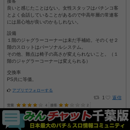
接客
良いと感じたことはない。女性スタッフはパチンコ客
とよく会話していることがあるので中高年層の常連客
には居心地が良いのかもしれない。
設備
１階のジャグラーコーナーは未だ手補給。そのくせ２
階のスロットはパーソナルシステム。
その他、難点は椅子の高さが変えられないこと。（１
階のジャグラーコーナーは変えられる）
交換率
PS共に等価。
アプリでフォローする
1
返信
営業
4
接客
2
35pt GET!
設備
2