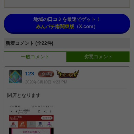
地域の口コミを最速でゲット！
みんパチ南関東版
（X.com）
新着コメント (全22件)
一般コメント
劣悪コメント
123
3
プロ
位
2020年6月10日 4:23 PM
閉店となります