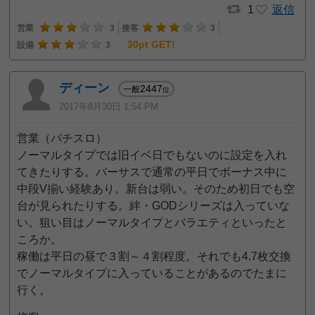
1
返信
営業
3
接客
3
30pt GET!
設備
3
ディーン
2447
一般
位
2017年8月30日 1:54 PM
営業（パチスロ）
ノーマルタイプでは旧イベ日でもないのに設定を入れ
てきたりする。バーサスで通常の平日でボーナス中に
中段V揃い経験あり。新台は弱い。そのため初日でも空
台が見られたりする。絆・GODシリーズは入っていな
い。狙い目はノーマルタイプとバラエティといったと
ころか。
稼働は平日の昼で３割～４割程度。それでも4.7枚交換
でノーマルタイプに入っていることがあるのでたまに
行く。