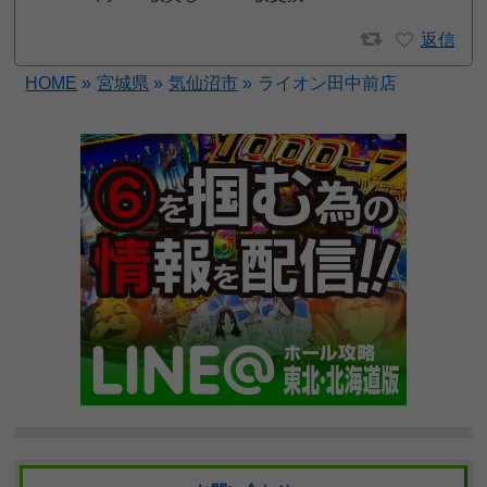
返信
HOME
»
宮城県
»
気仙沼市
»
ライオン田中前店