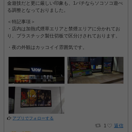
金遊技だと更に厳しい印象も、1パチならソコソコ遊べ
る調整となっておりました。
＜特記事項＞
・店内は加熱式煙草エリアと禁煙エリアに分かれてお
り、プラスチック製仕切板で区分けされております。
・夜の外観はカッコイイ雰囲気です。
アプリでフォローする
1
返信