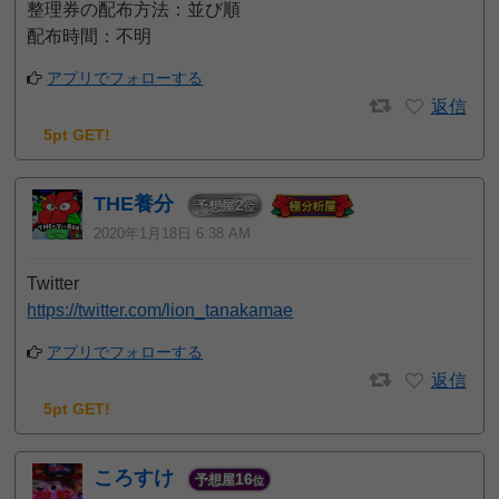
整理券の配布方法：並び順
配布時間：不明
アプリでフォローする
返信
5pt GET!
THE養分
2
予想屋
位
2020年1月18日 6:38 AM
Twitter
https://twitter.com/lion_tanakamae
アプリでフォローする
返信
5pt GET!
ころすけ
16
予想屋
位