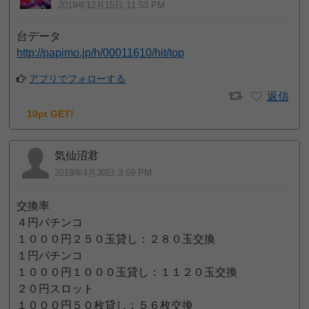
2019年12月15日 11:53 PM
台データ
http://papimo.jp/h/00011610/hit/top
アプリでフォローする
返信
10pt GET!
気仙沼君
2019年4月30日 3:59 PM
交換率
４円パチンコ
１０００円２５０玉貸し：２８０玉交換
１円パチンコ
１０００円１０００玉貸し：１１２０玉交換
２０円スロット
１０００円５０枚貸し：５６枚交換