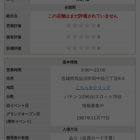
全期間
この店舗はまだ評価されていません
総合点
0
営業評価
0
接客評価
0
設備評価
基本情報
9:00〜23:00
営業時間
宮城県気仙沼市田中前三丁目8-6
住所
こちらをクリック
地図
パチンコ296台/スロット78台
台数
情報募集中
旧イベント日
グランドオープン日
1987年11月??日
(周年イベント)
入場方法
あり（会員カード不要）
整理券の有無