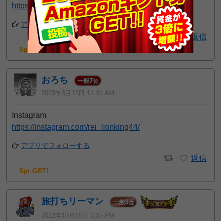
https://daidata.goraggio.com/101174
アプリでフォローする
返信
5pt GET!
おろち
7
一般
位
2023年3月12日 11:41 AM
Instagram
https://instagram.com/rei_lionking44/
アプリでフォローする
返信
5pt GET!
旅打ちリーマン
3
一般
位
2022年10月16日 1:15 PM