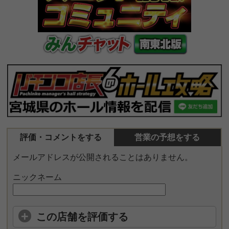
評価・コメントをする
営業の予想をする
メールアドレスが公開されることはありません。
ニックネーム
この店舗を評価する