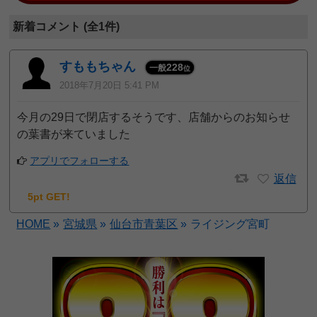
新着コメント (全1件)
すももちゃん
228
一般
位
2018年7月20日 5:41 PM
今月の29日で閉店するそうです、店舗からのお知らせ
の葉書が来ていました
アプリでフォローする
返信
5pt GET!
HOME
»
宮城県
»
仙台市青葉区
»
ライジング宮町