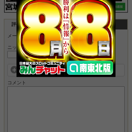
評価・コメントをする
営業の予想をする
メールアドレスが公開されることはありません。
ニックネーム
この店舗を評価する
コメント