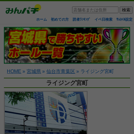
ホーム
初めての方
読者ﾗﾝｷﾝｸﾞ
イベ日検索
ｻﾑﾈｲﾙ設定
HOME
»
宮城県
»
仙台市青葉区
»
ライジング宮町
ライジング宮町