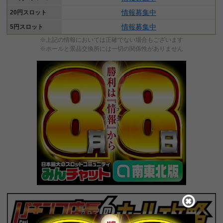
情報募集中
20円スロット
情報募集中
5円スロット
※上記の情報においては正確でない場合もございます
※ホールと景品交換所には一切の関係性がありません