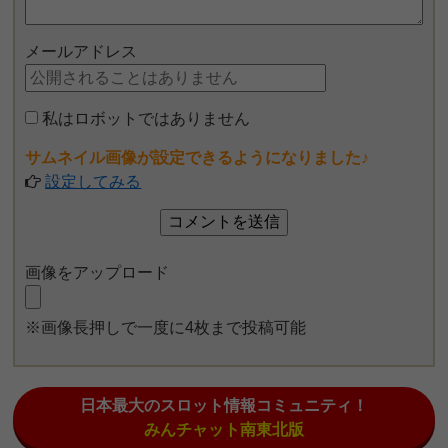
メールアドレス
私はロボットではありません
サムネイル画像が設定できるようになりました♪
設定してみる
画像をアップロード
※画像長押しで一度に4枚まで投稿可能
日本最大のスロット情報コミュニティ！
みんチャット南東北版