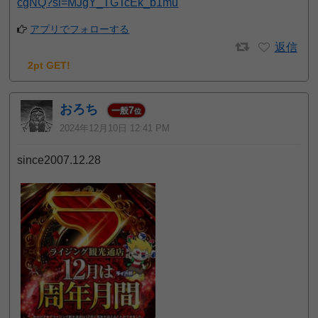
cgNQ?si=MJgY_TGTcEk_b1mu
アプリでフォローする
返信
2pt GET!
おろち
7
一般
位
2024年12月10日 12:41 PM
since2007.12.28