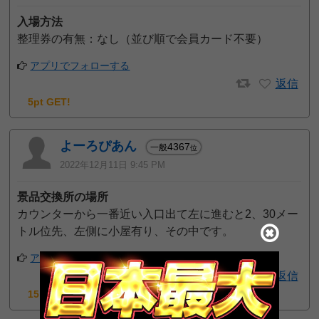
入場方法
整理券の有無：なし（並び順で会員カード不要）
アプリでフォローする
返信
5pt GET!
よーろぴあん
4367
一般
位
2022年12月11日 9:45 PM
景品交換所の場所
カウンターから一番近い入口出て左に進むと2、30メー
トル位先、左側に小屋有り、その中です。
アプリでフォローする
返信
15pt GET!