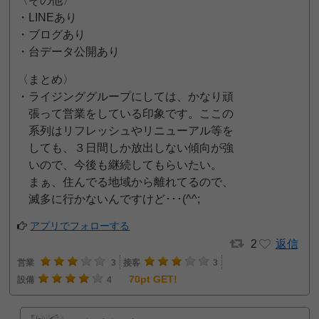
〈その他〉
・LINEあり
・ブログあり
・台データ公開あり
〈まとめ〉
・ライジンググループにしては、かなり頑
張って営業をしている印象です。ここの
系列はリフレッシュやリニューアル等を
しても、３日間しか放出しない傾向が強
いので、今後も継続してもらいたい。
まぁ、住んでる地域から離れてるので、
滅多に行かないんですけど･･･(^^;
アプリでフォローする
2
返信
営業
3
接客
3
70pt GET!
設備
4