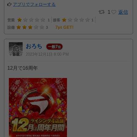
アプリでフォローする
1
返信
営業
1
接客
1
7pt GET!
設備
3
おろち
7
一般
位
2023年12月1日 8:00 PM
12月で16周年