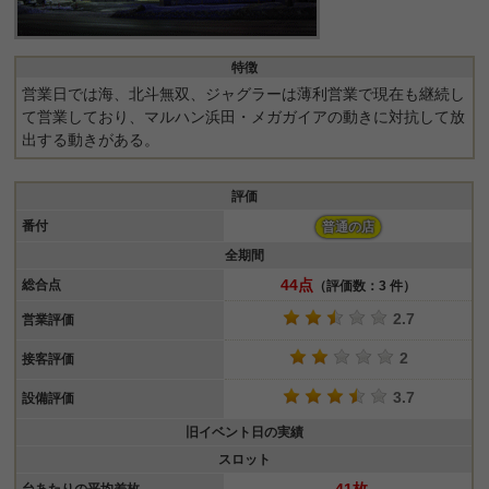
特徴
営業日では海、北斗無双、ジャグラーは薄利営業で現在も継続し
て営業しており、マルハン浜田・メガガイアの動きに対抗して放
出する動きがある。
評価
番付
普通の店
全期間
44点
総合点
（評価数：3 件）
2.7
営業評価
2
接客評価
3.7
設備評価
旧イベント日の実績
スロット