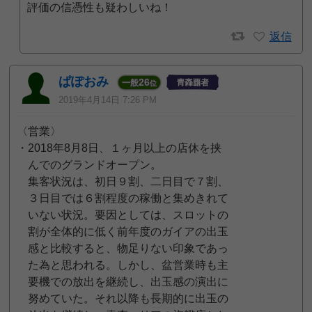
評価の信憑性も疑わしいね！
返信
ぱぽおみ
26
一般
位
2019年4月14日 7:26 PM
〈営業〉
・2018年8月8日、１ヶ月以上の店休を挟
んでのグランドオープン。
集客状況は、初日９割、二日目で７割、
３日目では６割程度の稼働と集めきれて
いない状況。要因としては、スロットの
割が全体的に低く前年度のガイアの出玉
感と比較すると、物足りない印象であっ
た為と思われる。しかし、盆営業時も主
要機での放出を継続し、出玉感の演出に
努めていた。それ以降も長期的に出玉の