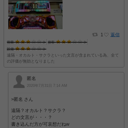
1
返信
営業
3
接客
3
設備
3
遠隔・オカルト・サクラといった文言が含まれている為、全て
の評価が無効となりました
匿名
2020年7月31日 7:14 AM
>匿名 さん
遠隔？オカルト？サクラ？
どの文言が・・・？
書き込んだ方が可哀想だねw