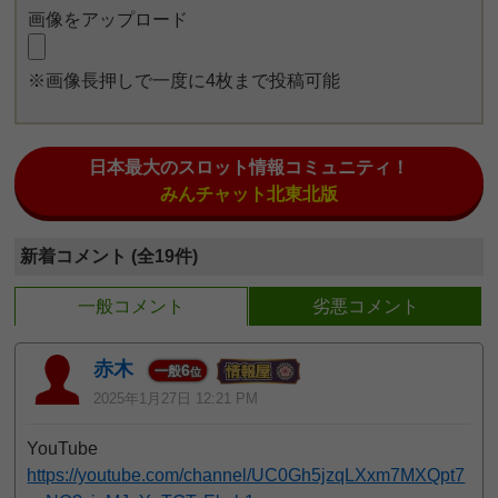
画像をアップロード
※画像長押しで一度に4枚まで投稿可能
日本最大のスロット情報コミュニティ！
みんチャット北東北版
新着コメント (全19件)
一般コメント
劣悪コメント
赤木
6
一般
位
2025年1月27日 12:21 PM
YouTube
https://youtube.com/channel/UC0Gh5jzqLXxm7MXQpt7