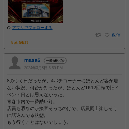
アプリでフォローする
返信
8pt GET!
masa6
5602
一般
位
2024年3月8日 6:59 PM
8のつく日だったが、4パチコーナーにほとんど客が居
ない状況。何台か打ったが、ほとんど1K12回転で旧イ
ベント日とは思えなかった。
青森市内で一番酷い釘。
店員も暇なのか接客そっちのけで、店員同士楽しそう
に話込んでる状態。
もう行くことはないでしょう。