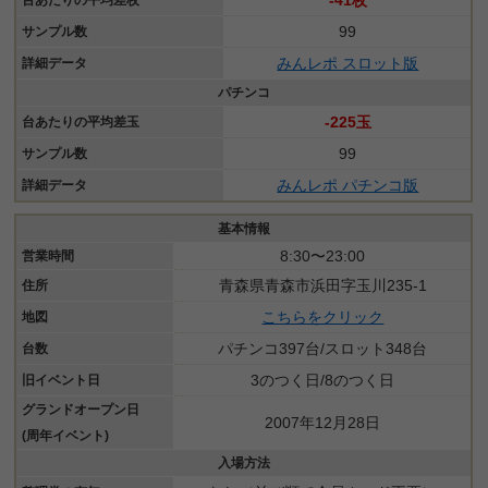
-41枚
台あたりの平均差枚
99
サンプル数
みんレポ スロット版
詳細データ
パチンコ
-225玉
台あたりの平均差玉
99
サンプル数
みんレポ パチンコ版
詳細データ
基本情報
8:30〜23:00
営業時間
青森県青森市浜田字玉川235-1
住所
こちらをクリック
地図
パチンコ397台/スロット348台
台数
3のつく日/8のつく日
旧イベント日
グランドオープン日
2007年12月28日
(周年イベント)
入場方法