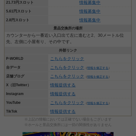
情報募集中
21.73円スロット
情報募集中
5.61円スロット
情報募集中
2.8円スロット
景品交換所の場所
カウンターから一番近い入口出て左に進むと2、30メートル位
先、左側に小屋有り、その中です。
外部リンク
こちらをクリック
P-WORLD
こちらをクリック
台データ
（
情報を修正する
）
こちらをクリック
店舗ブログ
（
情報を修正する
）
情報提供する
X（旧Twitter）
情報提供する
Instagram
こちらをクリック
YouTube
（
情報を修正する
）
情報提供する
TikTok
※上記の情報においては正確でない場合もございます
※ホールと景品交換所には一切の関係性がありません