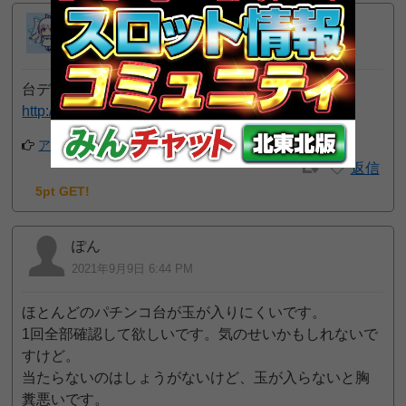
りりぃ
1
予想屋
位
2022年6月10日 8:46 AM
台データ
http://rising.pt.teramoba2.com/kankoudori/
アプリでフォローする
返信
5pt GET!
ぽん
2021年9月9日 6:44 PM
ほとんどのパチンコ台が玉が入りにくいです。
1回全部確認して欲しいです。気のせいかもしれないで
すけど。
当たらないのはしょうがないけど、玉が入らないと胸
糞悪いです。