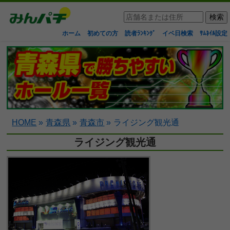
ホーム
初めての方
読者ﾗﾝｷﾝｸﾞ
イベ日検索
ｻﾑﾈｲﾙ設定
HOME
»
青森県
»
青森市
»
ライジング観光通
ライジング観光通