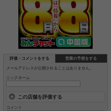
評価・コメントをする
営業の予想をする
メールアドレスが公開されることはありません。
ニックネーム
この店舗を評価する
コメント