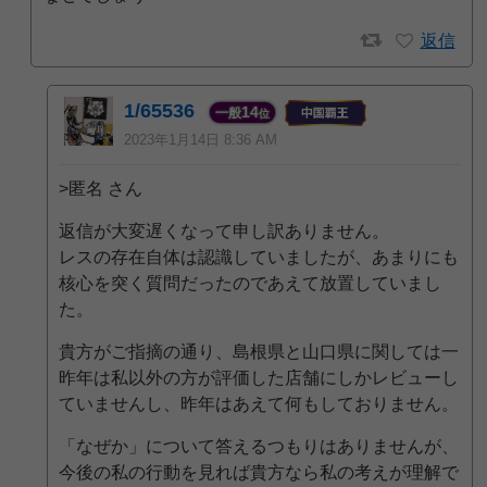
返信
1/65536
14
一般
位
2023年1月14日 8:36 AM
>匿名 さん
返信が大変遅くなって申し訳ありません。
レスの存在自体は認識していましたが、あまりにも
核心を突く質問だったのであえて放置していまし
た。
貴方がご指摘の通り、島根県と山口県に関しては一
昨年は私以外の方が評価した店舗にしかレビューし
ていませんし、昨年はあえて何もしておりません。
「なぜか」について答えるつもりはありませんが、
今後の私の行動を見れば貴方なら私の考えが理解で