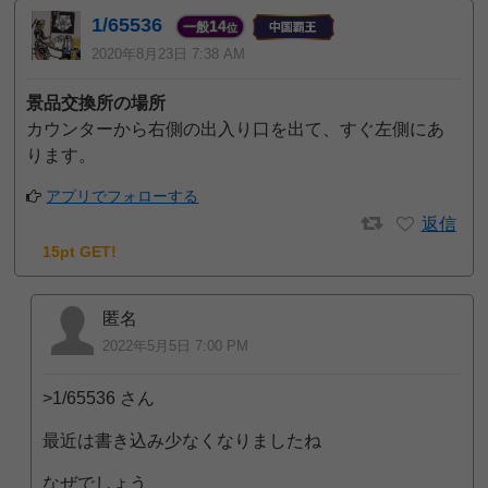
1/65536
14
一般
位
2020年8月23日 7:38 AM
景品交換所の場所
カウンターから右側の出入り口を出て、すぐ左側にあ
ります。
アプリでフォローする
返信
15pt GET!
匿名
2022年5月5日 7:00 PM
>1/65536 さん
最近は書き込み少なくなりましたね
なぜでしょう