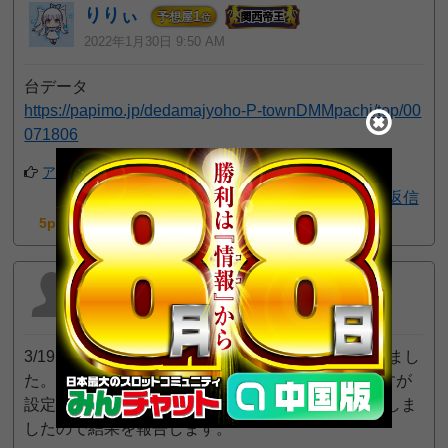
りりぃ
1
予想屋
位
2022年1月30日 9:50 AM
台データ
https://papimo.jp/dedamajyoho-P-townDMMpachi/top/00
071806
アプリでフォローする
返信
5pt GET!
もろ
1246
一般
位
2021年3月20日 3:45 PM
3/19 平日ですが朝一でバジリスク絆2をうちに行きまし
た。 平日なので設定はあまり期待はして無いのですが
設定4くらいツモればいいかなの気持ちで設定推測しま
したので結果を報告します。