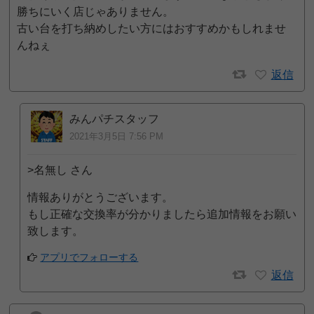
勝ちにいく店じゃありません。
古い台を打ち納めしたい方にはおすすめかもしれませ
んねぇ
返信
みんパチスタッフ
2021年3月5日 7:56 PM
>名無し さん
情報ありがとうございます。
もし正確な交換率が分かりましたら追加情報をお願い
致します。
アプリでフォローする
返信