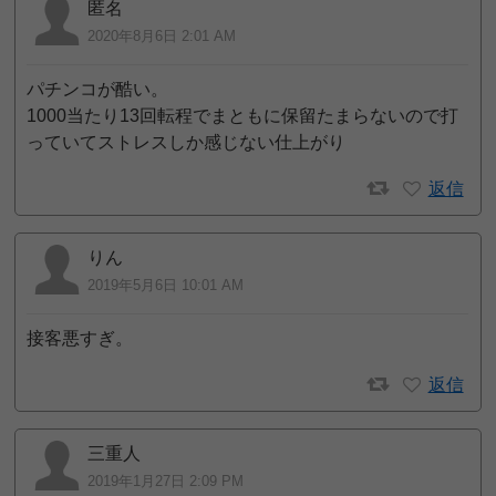
匿名
2020年8月6日 2:01 AM
パチンコが酷い。
1000当たり13回転程でまともに保留たまらないので打
っていてストレスしか感じない仕上がり
返信
りん
2019年5月6日 10:01 AM
接客悪すぎ。
返信
三重人
2019年1月27日 2:09 PM