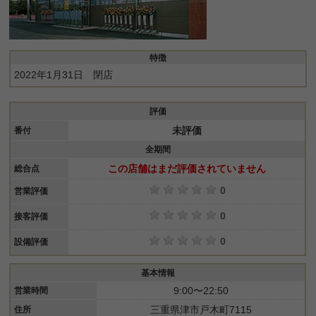
特徴
2022年1月31日 閉店
評価
未評価
番付
全期間
この店舗はまだ評価されていません
総合点
0
営業評価
0
接客評価
0
設備評価
基本情報
9:00〜22:50
営業時間
三重県津市戸木町7115
住所