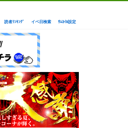
読者ﾗﾝｷﾝｸﾞ
イベ日検索
ｻﾑﾈｲﾙ設定