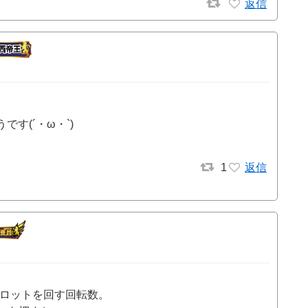
返信
うです(´・ω・`)
1
返信
スロットを回す回転数。