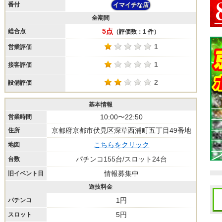
番付
イマイチな店
全期間
5点
総合点
（評価数：1 件）
1
営業評価
1
接客評価
2
設備評価
基本情報
10:00〜22:50
営業時間
京都府京都市伏見区深草西浦町五丁目49番地
住所
こちらをクリック
地図
パチンコ155台/スロット24台
台数
情報募集中
旧イベント日
遊技料金
1円
パチンコ
5円
スロット