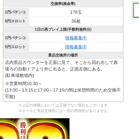
交換率(換金率)
178玉
1円パチンコ
36枚
5円スロット
1日の再プレイ上限(手数料無料分)
情報募集中
1円パチンコ
情報募集中
5円スロット
景品交換所の場所
店内景品カウンターを正面に見て、そこから回れ右して真
後ろの自動ドアより外に出ると、正面左側にある。
(駐車場敷地内)
※営業時間10:30～
(13:00～13:15と17:00～17:15の間は休憩時間のため交換不
可能)
※上記の情報においては正確でない場合もございます
※ホールと景品交換所には一切の関係性がありません