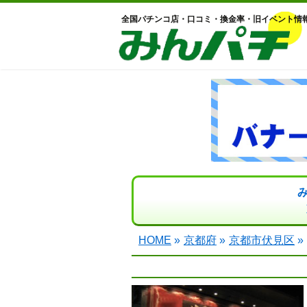
全国パチンコ店・口コミ・換金率・旧イベント情
HOME
»
京都府
»
京都市伏見区
»