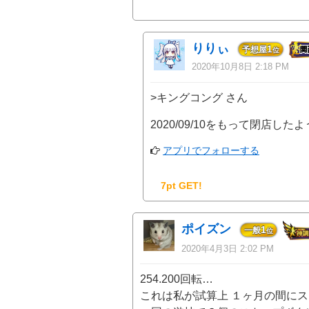
りりぃ
1
予想屋
位
2020年10月8日 2:18 PM
>キングコング さん
2020/09/10をもって閉店したよ
アプリでフォローする
7pt GET!
ポイズン
1
一般
位
2020年4月3日 2:02 PM
254.200回転…
これは私が試算上 １ヶ月の間に