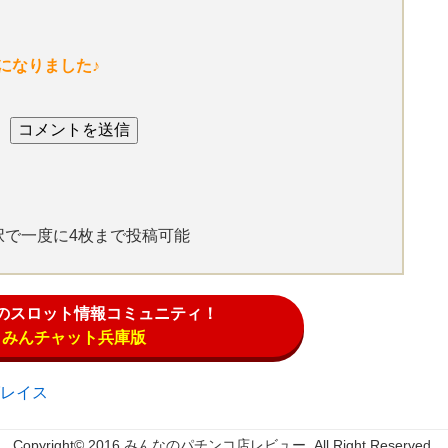
になりました♪
選択で一度に4枚まで投稿可能
のスロット情報コミュニティ！
みんチャット兵庫版
レイス
Copyright© 2016 みんなのパチンコ店レビュー. All Right Reserved.