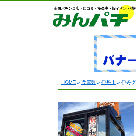
全国パチンコ店・口コミ・換金率・旧イベント情
HOME
»
兵庫県
»
伊丹市
»
伊丹グ