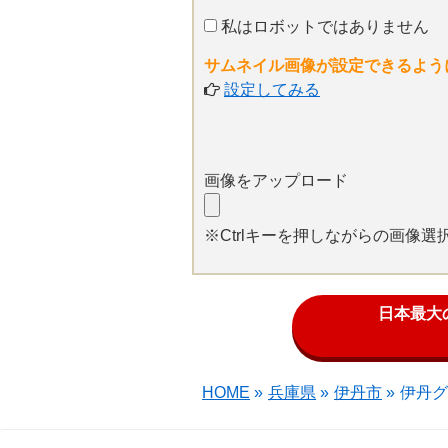
私はロボットではありません
サムネイル画像が設定できるよう
設定してみる
画像をアップロード
※Ctrlキーを押しながらの画像
日本最大
HOME
»
兵庫県
»
伊丹市
»
伊丹グ