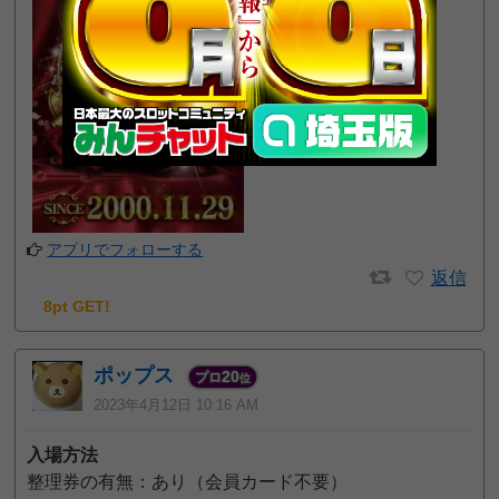
アプリでフォローする
返信
8pt GET!
ポップス
20
プロ
位
2023年4月12日 10:16 AM
入場方法
整理券の有無：あり（会員カード不要）