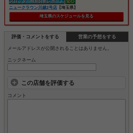
スロッター特別分析レポート
安心
ニュークラウン川越2号店
【埼玉県】
埼玉県のスケジュールを見る
評価・コメントをする
営業の予想をする
メールアドレスが公開されることはありません。
ニックネーム
この店舗を評価する
コメント