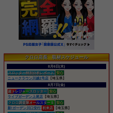
クロロ店長 取材スケジュール
8月6日(木)
スロッター特別分析レポート
安心
ニュークラウン川越2号店
【埼玉県】
8月7日(金)
超トレジャー
スロッター
安心
ライブガーデン上尾店
【埼玉県】
クロロ
調査隊オールスターＳ
安心
新!ガーデン川口安行
初来店
【埼玉県】