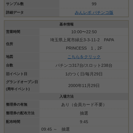
99
サンプル数
みんレポ パチンコ版
詳細データ
基本情報
10:00〜22:50
営業時間
埼玉県上尾市緑丘3-3-11-2 PAPA
住所
PRINCESS 1，2F
こちらをクリック
地図
パチンコ317台/スロット238台
台数
1のつく日/毎月29日
旧イベント日
グランドオープン日
2000年11月29日
(周年イベント)
入場方法
あり（会員カード不要）
整理券の有無
抽選
整理券の配布方法
9:45
配布時間
09:45 ～ 抽選