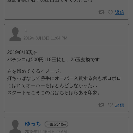
返信
ｋ
2019年8月18日 11:04 PM
2019/8/18現在
パチンコは500円118玉貸し、25玉交換です
右を締めてくるイメージ。
打ちっぱなしで勝手にオーバー入賞する台もポロポロ
こぼれてオーバーもほとんどしなかった…
スタートそこそこの台はちらほらある印象。
返信
ゆっち
6348
一般
位
2018年1月16日 6:29 AM