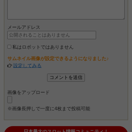
メールアドレス
私はロボットではありません
サムネイル画像が設定できるようになりました♪
設定してみる
画像をアップロード
※画像長押しで一度に4枚まで投稿可能
日本最大のスロット情報コミュニティ！