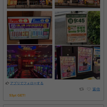
アプリでフォローする
返信
53pt GET!