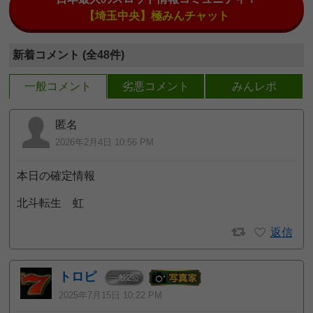
【埼玉中央】極みんチャット
新着コメント (全48件)
一般コメント
劣悪コメント
みんレポ
匿名
2026年2月4日 10:56 PM
本日の確定情報
北斗転生 虹
返信
トロピ
2
一般
位
2025年7月15日 10:22 PM