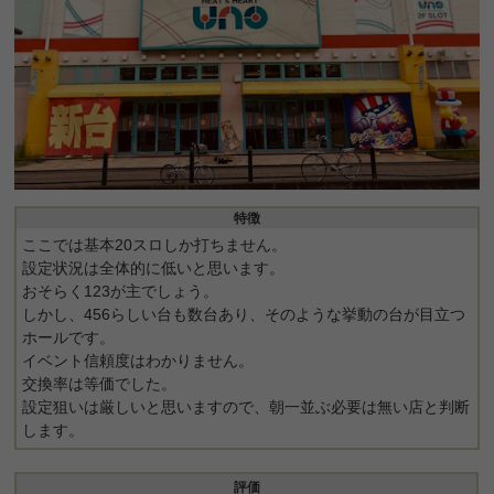
特徴
ここでは基本20スロしか打ちません。
設定状況は全体的に低いと思います。
おそらく123が主でしょう。
しかし、456らしい台も数台あり、そのような挙動の台が目立つ
ホールです。
イベント信頼度はわかりません。
交換率は等価でした。
設定狙いは厳しいと思いますので、朝一並ぶ必要は無い店と判断
します。
評価