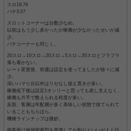
スロ18.76
パチ3.57
スロットコーナーは台数少なめ。
以前はもう少し多かったが稼働が少なかったせいか減
少。
パチコーナーも同じく。
20スロ→10スロ→20スロ→5スロ→20スロとフラフラ
落ち着かない。
レート変更後、初週は設定を使ってましたが徐々に減
少。
深いハマり台以外はリセなし据え置きが多い。
稼働低下後は設定1オンリーと思っても差し支えなく、
稼働も片手で数えられる程度が多い。
反面、客層は年配層が多く美味しい状態で捨てられて
いることもちらほら。
機種ラインナップは微妙。
接客面は地域密着型を意識してか割りといいが人と話