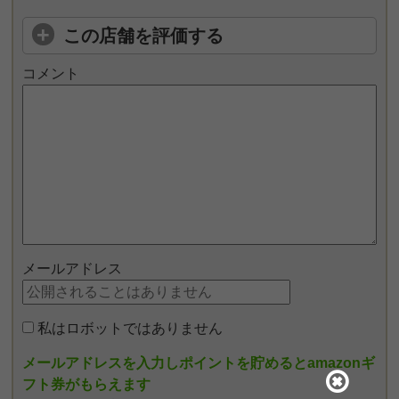
この店舗を評価する
コメント
メールアドレス
私はロボットではありません
メールアドレスを入力しポイントを貯めるとamazonギ
フト券がもらえます