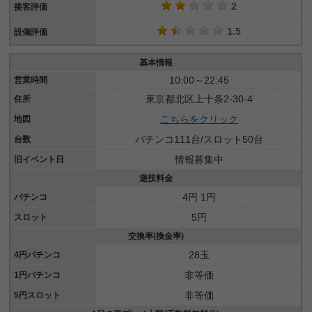
2
接客評価
1.5
設備評価
基本情報
10:00～22:45
営業時間
東京都北区上十条2-30-4
住所
こちらをクリック
地図
パチンコ111台/スロット50台
台数
情報募集中
旧イベント日
遊技料金
4円 1円
パチンコ
5円
スロット
交換率(換金率)
28玉
4円パチンコ
非等価
1円パチンコ
非等価
5円スロット