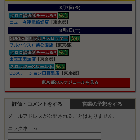
8月7日(金)
クロロ
調査隊
チームS/P
安心
ニュー今津屋船堀店
【東京都】
8月8日(土)
SUPERトリプル
✕スロッター
安心
フルハウス戸越公園店
【東京都】
クロロ
調査隊
チームS/P
安心
出玉王田無店
【東京都】
スロッター
✕ワールド
安心
BBステーション日暮里店
【東京都】
東京都のスケジュールを見る
評価・コメントをする
営業の予想をする
メールアドレスが公開されることはありません。
ニックネーム