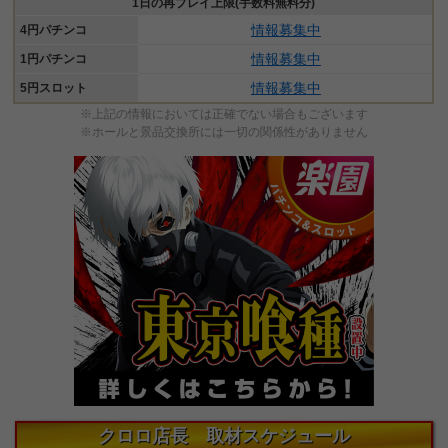
1日の再プレイ上限(手数料無料分)
情報募集中
4円パチンコ
情報募集中
1円パチンコ
情報募集中
5円スロット
※上記の情報においては正確でない場合もございます
※ホールと景品交換所には一切の関係性がありません
クロロ店長 取材スケジュール