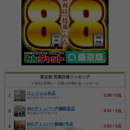
東京都 営業評価ランキング
※過去1年間に一定数の評価があったホール
エンジェル本店
3.98 / 5点
1
東京都品川区小山3-26-5
BIGディッパー戸越銀座店
3.91 / 5点
2
東京都品川区平塚1-8-5
BIGディッパー新橋2号店
3.82 / 5点
3
東京都港区新橋2-8-12 ミクニ新橋第2ビル