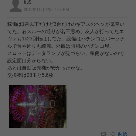
titi9
2018年11月22日 7:35 PM
稼働は1割以下だけど3台だけのギアスのヘソが鬼空い
てた。右スルーの通りが若干悪め。友人が打ってたエ
ヴァも1k23回転はしてた。設備はパチンコはパーソナ
ルで台や周りも綺麗。外観は昭和のパチンコ屋。
スロットはデータランプが見づらい、稼働がないので
設定面は分からない。
あとは自動販売機が安かったかな。
交換率は28玉と5.6枚
返信