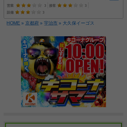
営業
3
接客
3
設備
3
HOME
»
京都府
»
宇治市
»
大久保イーゴス