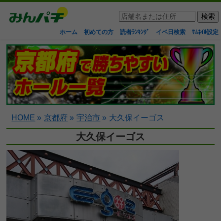
ホーム
初めての方
読者ﾗﾝｷﾝｸﾞ
イベ日検索
ｻﾑﾈｲﾙ設定
HOME
»
京都府
»
宇治市
»
大久保イーゴス
大久保イーゴス