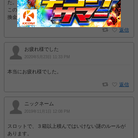
た。
この業界も不景気になっているからでしょうかね
換金率が悪くなる店に初めて出くわした
返信
お疲れ様でした
2020年5月23日 11:33 PM
本当にお疲れ様でした。
返信
ニックネーム
2019年11月1日 12:08 PM
スロットで、３箱以上積んではいけない謎のルールが
あります。