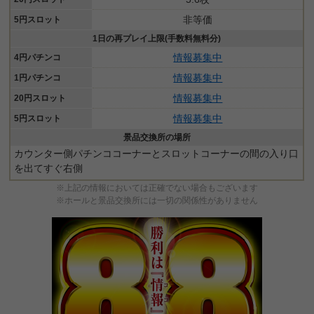
非等価
5円スロット
1日の再プレイ上限(手数料無料分)
情報募集中
4円パチンコ
情報募集中
1円パチンコ
情報募集中
20円スロット
情報募集中
5円スロット
景品交換所の場所
カウンター側パチンココーナーとスロットコーナーの間の入り口
を出てすぐ右側
※上記の情報においては正確でない場合もございます
※ホールと景品交換所には一切の関係性がありません