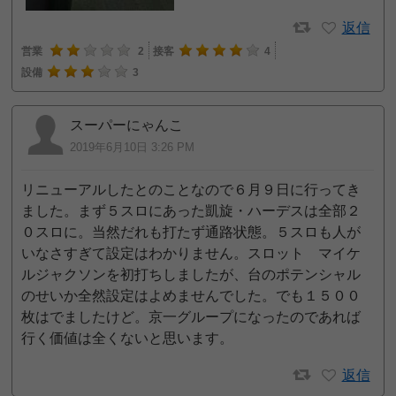
返信
営業
2
接客
4
設備
3
スーパーにゃんこ
2019年6月10日 3:26 PM
リニューアルしたとのことなので６月９日に行ってき
ました。まず５スロにあった凱旋・ハーデスは全部２
０スロに。当然だれも打たず通路状態。５スロも人が
いなさすぎて設定はわかりません。スロット マイケ
ルジャクソンを初打ちしましたが、台のポテンシャル
のせいか全然設定はよめませんでした。でも１５００
枚はでましたけど。京一グループになったのであれば
行く価値は全くないと思います。
返信