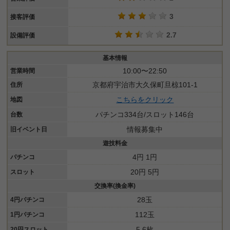
3
接客評価
2.7
設備評価
基本情報
10:00〜22:50
営業時間
京都府宇治市大久保町旦椋101-1
住所
こちらをクリック
地図
パチンコ334台/スロット146台
台数
情報募集中
旧イベント日
遊技料金
4円 1円
パチンコ
20円 5円
スロット
交換率(換金率)
28玉
4円パチンコ
112玉
1円パチンコ
5.6枚
20円スロット