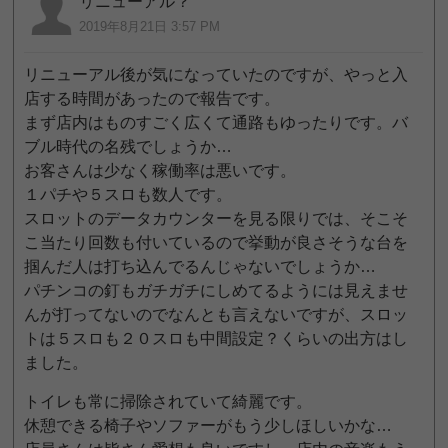
リニューアル？
2019年8月21日 3:57 PM
リニューアル後が気になっていたのですが、やっと入
店する時間があったので報告です。
まず店内はものすごく広くて通路もゆったりです。バ
ブル時代の名残でしょうか…
お客さんは少なく稼働率は悪いです。
１パチや５スロも数人です。
スロットのデータカウンターを見る限りでは、そこそ
こ当たり回数も付いているので挙動が良さそうな台を
掴んだ人は打ち込んでるんじゃないでしょうか…
パチンコの釘もガチガチにしめてるようには見えませ
んが打ってないのでなんとも言えないですが、スロッ
トは５スロも２０スロも中間設定？くらいの出方はし
ました。
トイレも常に掃除されていて綺麗です。
休憩できる椅子やソファーがもう少しほしいかな…