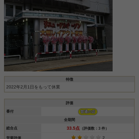
特徴
2022年2月1日をもって休業
評価
番付
普通の店
全期間
33.5点
総合点
（評価数：3 件）
2
営業評価