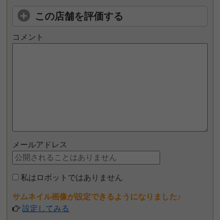
この店舗を評価する
コメント
メールアドレス
私はロボットではありません
サムネイル画像が設定できるようになりました♪
設定してみる