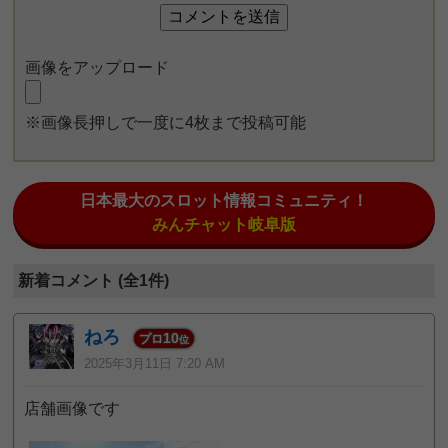
画像をアップロード
※画像長押しで一度に4枚まで投稿可能
日本最大のスロット情報コミュニティ！
みんチャット岐阜版
新着コメント (全1件)
ねろ
10
プロ
位
2025年3月11日 7:20 AM
店舗画像です