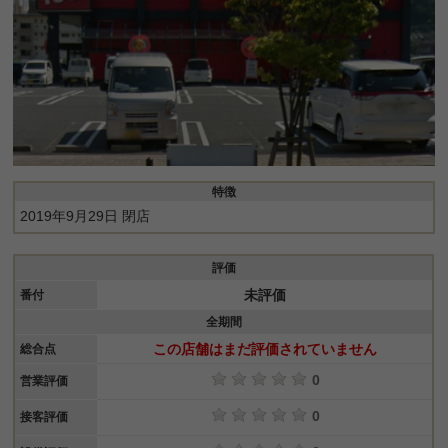
特徴
2019年9月29日 閉店
評価
未評価
番付
全期間
この店舗はまだ評価されていません
総合点
0
営業評価
0
接客評価