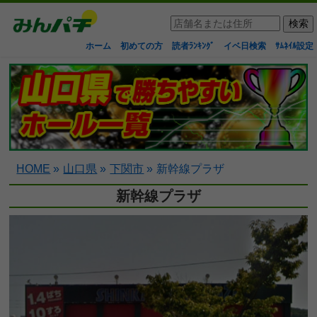
ホーム
初めての方
読者ﾗﾝｷﾝｸﾞ
イベ日検索
ｻﾑﾈｲﾙ設定
HOME
»
山口県
»
下関市
»
新幹線プラザ
新幹線プラザ