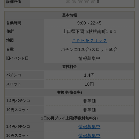
0
設備評価
基本情報
9:00～22:45
営業時間
山口県下関市秋根南町1-9-1
住所
こちらをクリック
地図
パチンコ120台/スロット60台
台数
情報募集中
旧イベント日
遊技料金
1.4円
パチンコ
10円
スロット
交換率(換金率)
非等価
1.4円パチンコ
非等価
10円スロット
1日の再プレイ上限(手数料無料分)
情報募集中
1.4円パチンコ
情報募集中
10円スロット