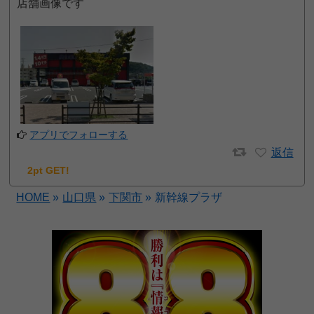
店舗画像です
アプリでフォローする
返信
2pt GET!
HOME
»
山口県
»
下関市
»
新幹線プラザ