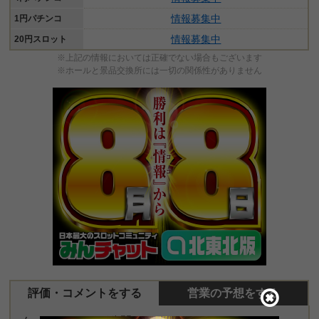
情報募集中
1円パチンコ
情報募集中
20円スロット
※上記の情報においては正確でない場合もございます
※ホールと景品交換所には一切の関係性がありません
評価・コメントをする
営業の予想をする