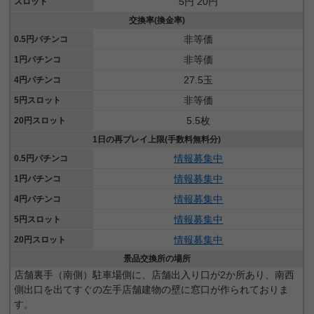
5円 20円
スロット
交換率(換金率)
非等価
0.5円パチンコ
非等価
1円パチンコ
27.5玉
4円パチンコ
非等価
5円スロット
5.5枚
20円スロット
1日の再プレイ上限(手数料無料分)
情報募集中
0.5円パチンコ
情報募集中
1円パチンコ
情報募集中
4円パチンコ
情報募集中
5円スロット
情報募集中
20円スロット
景品交換所の場所
店舗裏手（南側）駐車場側に、店舗出入り口が2か所あり、南西
側出口を出てすぐの左手店舗建物の壁に窓口が作られておりま
す。