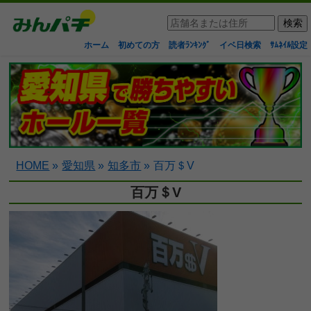
ホーム
初めての方
読者ﾗﾝｷﾝｸﾞ
イベ日検索
ｻﾑﾈｲﾙ設定
HOME
»
愛知県
»
知多市
»
百万＄V
百万＄V