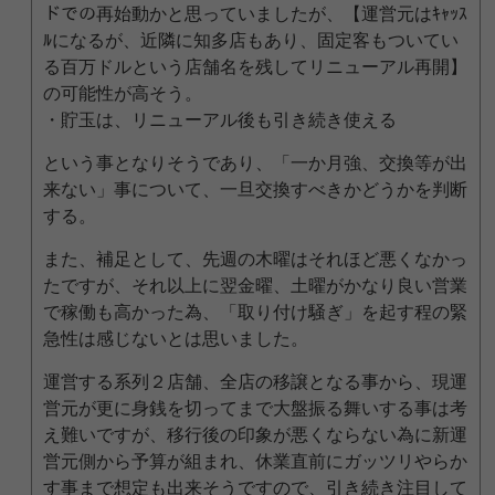
ドでの再始動かと思っていましたが、【運営元はｷｬｯｽ
ﾙになるが、近隣に知多店もあり、固定客もついてい
る百万ドルという店舗名を残してリニューアル再開】
の可能性が高そう。
・貯玉は、リニューアル後も引き続き使える
という事となりそうであり、「一か月強、交換等が出
来ない」事について、一旦交換すべきかどうかを判断
する。
また、補足として、先週の木曜はそれほど悪くなかっ
たですが、それ以上に翌金曜、土曜がかなり良い営業
で稼働も高かった為、「取り付け騒ぎ」を起す程の緊
急性は感じないとは思いました。
運営する系列２店舗、全店の移譲となる事から、現運
営元が更に身銭を切ってまで大盤振る舞いする事は考
え難いですが、移行後の印象が悪くならない為に新運
営元側から予算が組まれ、休業直前にガッツリやらか
す事まで想定も出来そうですので、引き続き注目して