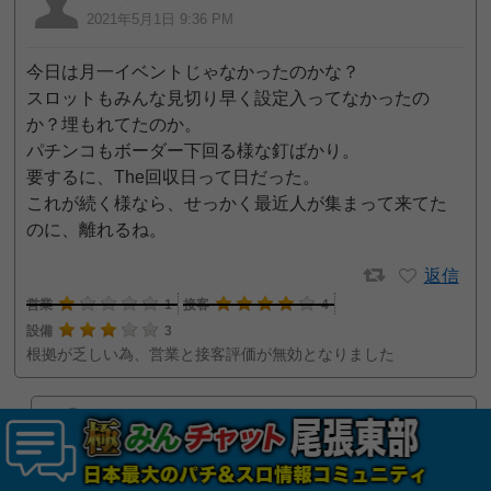
2021年5月1日 9:36 PM
今日は月一イベントじゃなかったのかな？
スロットもみんな見切り早く設定入ってなかったの
か？埋もれてたのか。
パチンコもボーダー下回る様な釘ばかり。
要するに、The回収日って日だった。
これが続く様なら、せっかく最近人が集まって来てた
のに、離れるね。
返信
営業
1
接客
4
設備
3
根拠が乏しい為、営業と接客評価が無効となりました
イズミさん
7165
一般
位
2021年5月1日 9:41 PM