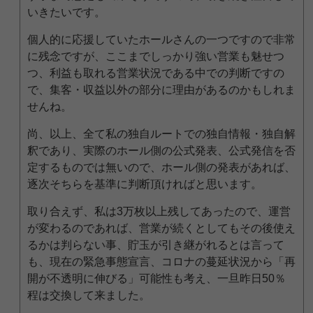
いきたいです。
個人的に応援していたホールさんの一つですので非常
に残念ですが、ここまでしっかり強い営業も魅せつ
つ、利益も取れる営業状況である中での判断ですの
で、集客・収益以外の部分に理由があるのかもしれま
せんね。
尚、以上、全て私の独自ルートでの独自情報・独自解
釈であり、実際のホール側の公式発表、公式発信を否
定するものでは無いので、ホール側の発表があれば、
逐次そちらを基準に判断頂ければと思います。
取り合えず、私は3万枚以上残してあったので、運営
が変わるのであれば、営業が続くとしてもその後使え
るかは判らない事、貯玉が引き継がれるとは言って
も、現在の緊急事態宣言、コロナの蔓延状況から「再
開が不透明に伸びる」可能性も考え、一旦昨日50％
程は交換して来ました。