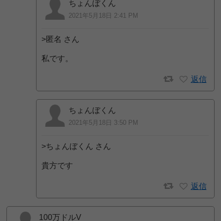
ちょんぼくん
2021年5月18日 2:41 PM
>匿名 さん
私です。
返信
ちょんぼくん
2021年5月18日 3:50 PM
>ちょんぼくん さん
貴方です
返信
100万ドルV