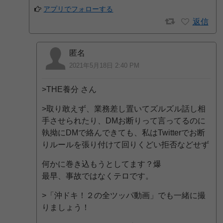
アプリでフォローする
返信
匿名
2021年5月18日 2:40 PM
>THE養分 さん
>取り敢えず、業務差し置いてズルズル話し相
手させられたり、DMお断りって言ってるのに
執拗にDMで絡んできても、私はTwitterでお断
りルールを張り付けて回りくどい拒否などせず
何かに巻き込もうとしてます？爆
最早、事故ではなくテロです。
>「沖ドキ！２の全ツッパ動画」でも一緒に撮
りましょう！