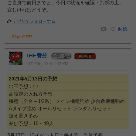
ご自身で前日までと、今日の状況を確認・判断の上、
宜しければどうぞ。
アプリでフォローする
返信
22pt GET!
THE養分
2
予想屋
位
2021年5月12日 8:42 PM
2021年5月13日の予想
出玉予想：◯
高設定の入れ方予想：
機種（全台～1/2系）
メイン機種強め
少台数機種強め
Aタイプ強め
オールリセット
ランダムリセット
据え置き多め
並び予想：10～49人
5月13日 旧イベント日：毎木曜 営業予想