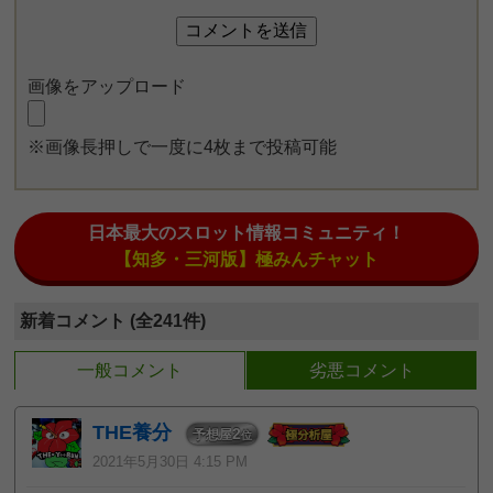
画像をアップロード
※画像長押しで一度に4枚まで投稿可能
日本最大のスロット情報コミュニティ！
【知多・三河版】極みんチャット
新着コメント (全241件)
一般コメント
劣悪コメント
THE養分
2
予想屋
位
2021年5月30日 4:15 PM