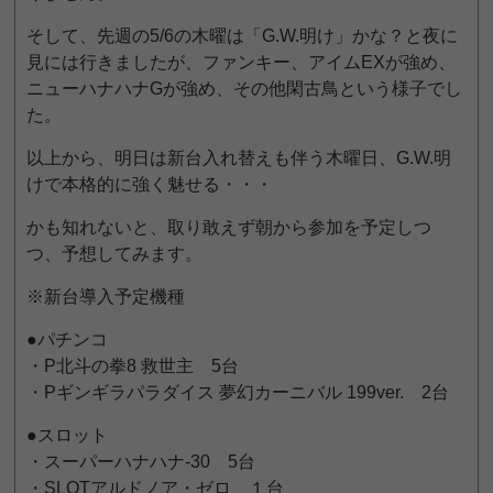
そして、先週の5/6の木曜は「G.W.明け」かな？と夜に
見には行きましたが、ファンキー、アイムEXが強め、
ニューハナハナGが強め、その他閑古鳥という様子でし
た。
以上から、明日は新台入れ替えも伴う木曜日、G.W.明
けで本格的に強く魅せる・・・
かも知れないと、取り敢えず朝から参加を予定しつ
つ、予想してみます。
※新台導入予定機種
●パチンコ
・P北斗の拳8 救世主 5台
・Pギンギラパラダイス 夢幻カーニバル 199ver. 2台
●スロット
・スーパーハナハナ‐30 5台
・SLOTアルドノア・ゼロ １台