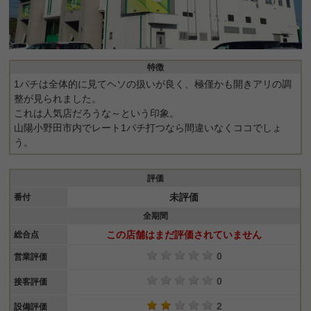
特徴
1パチは全体的に見てヘソの扱いが良く、極僅かも開きアリの調
整が見られました。
これは人気店だろうな～という印象。
山陽小野田市内でレート1パチ打つなら間違いなくココでしょ
う。
評価
未評価
番付
全期間
この店舗はまだ評価されていません
総合点
0
営業評価
0
接客評価
2
設備評価