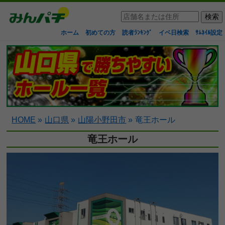
ホーム
初めての方
読者ﾗﾝｷﾝｸﾞ
イベ日検索
ｻﾑﾈｲﾙ設定
HOME
»
山口県
»
山陽小野田市
»
竜王ホール
竜王ホール