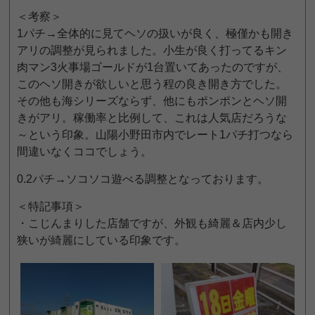
＜考察＞
1パチ→全体的に見てヘソの扱いが良く、極僅かも開き
アリの調整が見られました。小生が良く打ってるキン
肉マン3火事場ゴールドが1台置いてあったのですが、
このヘソ開きが欲しいと思う程の良き開き方でした。
その他も海シリーズならず、他にもポンポンとヘソ開
きがアリ。稼働率と比例して、これは人気店だろうな
～という印象。山陽小野田市内でレート1パチ打つなら
間違いなくココでしょう。
0.2パチ→ソコソコ遊べる調整となっております。
＜特記事項＞
・こじんまりした店舗ですが、外観も綺麗＆店内少し
狭いが綺麗にしている印象です。