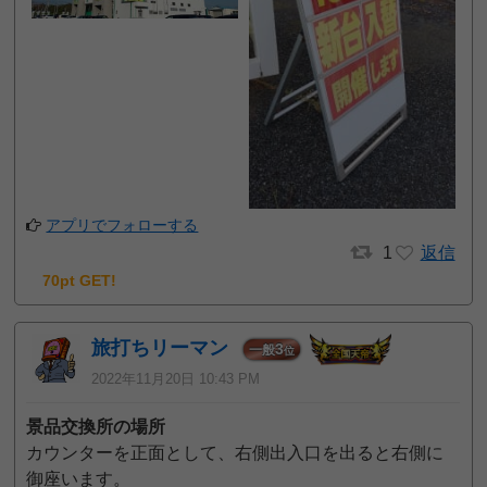
アプリでフォローする
1
返信
70pt GET!
旅打ちリーマン
3
一般
位
2022年11月20日 10:43 PM
景品交換所の場所
カウンターを正面として、右側出入口を出ると右側に
御座います。