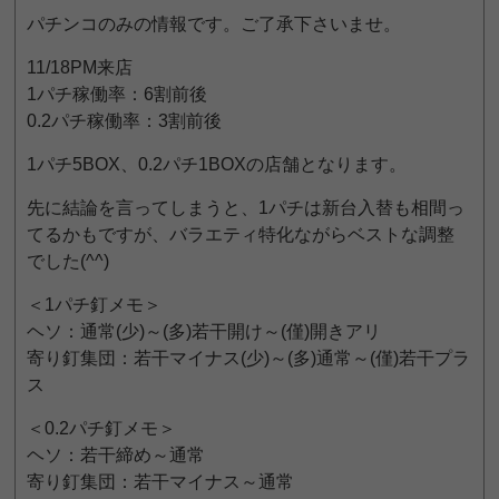
パチンコのみの情報です。ご了承下さいませ。
11/18PM来店
1パチ稼働率：6割前後
0.2パチ稼働率：3割前後
1パチ5BOX、0.2パチ1BOXの店舗となります。
先に結論を言ってしまうと、1パチは新台入替も相間っ
てるかもですが、バラエティ特化ながらベストな調整
でした(^^)
＜1パチ釘メモ＞
ヘソ：通常(少)～(多)若干開け～(僅)開きアリ
寄り釘集団：若干マイナス(少)～(多)通常～(僅)若干プラ
ス
＜0.2パチ釘メモ＞
ヘソ：若干締め～通常
寄り釘集団：若干マイナス～通常