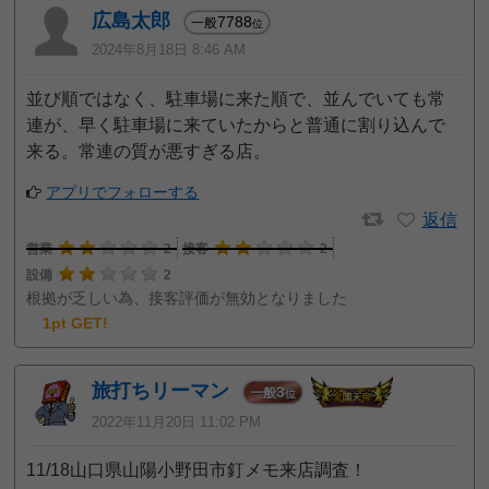
広島太郎
7788
一般
位
2024年8月18日 8:46 AM
並び順ではなく、駐車場に来た順で、並んでいても常
連が、早く駐車場に来ていたからと普通に割り込んで
来る。常連の質が悪すぎる店。
アプリでフォローする
返信
営業
2
接客
2
設備
2
根拠が乏しい為、接客評価が無効となりました
1pt GET!
旅打ちリーマン
3
一般
位
2022年11月20日 11:02 PM
11/18山口県山陽小野田市釘メモ来店調査！