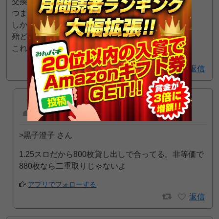
交換するときは８８０枚で千円の交換。
つまり二重取り。
しかも、1スロは
殆どの台が朝から天井打ちしないと出ない。
これで一円スロットか？？？
1
返信
かろりー
9435
一般
位
2025年4月5日 5:20 AM
>黒子澄子 さん
1.25スロだから800枚貸し出しで合ってる。非等価で
880枚なら二重取りじゃないよ
アプリでフォローする
返信