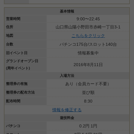
基本情報
9:00〜22:45
営業時間
山口県山陽小野田市赤崎一丁目3-1
住所
こちらをクリック
地図
パチンコ175台/スロット140台
台数
情報募集中
旧イベント日
グランドオープン日
2016年8月11日
(周年イベント)
入場方法
あり（会員カード不要）
整理券の有無
並び順
整理券の配布方法
8:30
配布時間
情報を修正する
遊技料金
0.2円 1円
パチンコ