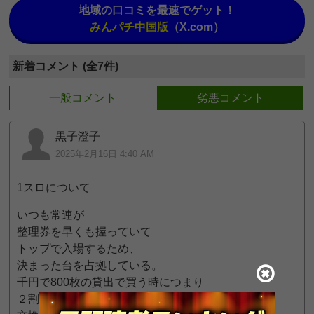
地域の口コミを最速でゲット！
みんパチ中国版
（X.com）
新着コメント (全7件)
一般コメント
劣悪コメント
黒子澄子
2025年2月16日 4:40 AM
1スロについて
いつも常連が
整理券を早くも握っていて
トップで入場するため、
決まった台を占拠している。
千円で800枚の貸出で買う時につまり
２割取っておいて、