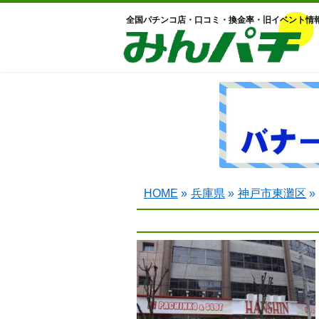
全国パチンコ店・口コミ・換金率・旧イベント情
HOME
»
兵庫県
»
神戸市東灘区
»