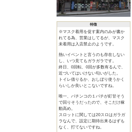
特徴
※マスク着用を促す案内のみが書か
れてる為、営業はしてるが、マスク
未着用は入店禁止のようです。
熱いイベントと言うのも存在しない
し、いつ見てもガラガラです。
終日、0回転、0回が多数有るんで、
近づいてはいけない匂いがした。
トイレ借りるか、おしぼり使うかく
らいしか良いとこないですね。
唯一、パチンコの１パチが釘甘そう
で回りそうだったので、そこだけ稼
動高め。
スロットに関しては20スロはガラガ
ラなんで、設定に期待出来るはずも
なく、打てないですね。