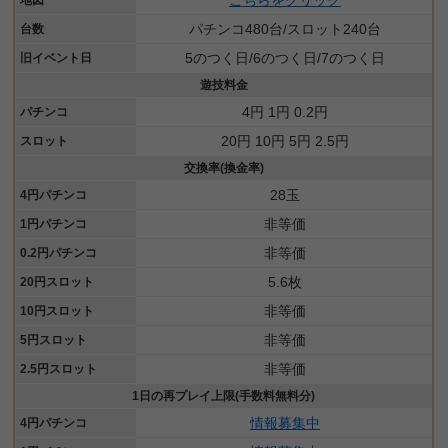
こちらをクリック
地図
パチンコ480台/スロット240台
台数
5のつく日/6のつく日/7のつく日
旧イベント日
遊技料金
4円 1円 0.2円
パチンコ
20円 10円 5円 2.5円
スロット
交換率(換金率)
28玉
4円パチンコ
非等価
1円パチンコ
非等価
0.2円パチンコ
5.6枚
20円スロット
非等価
10円スロット
非等価
5円スロット
非等価
2.5円スロット
1日の再プレイ上限(手数料無料分)
情報募集中
4円パチンコ