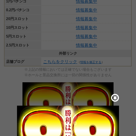
情報募集中
1円パチンコ
情報募集中
0.2円パチンコ
情報募集中
20円スロット
情報募集中
10円スロット
情報募集中
5円スロット
情報募集中
2.5円スロット
外部リンク
こちらをクリック
店舗ブログ
（
情報を修正する
）
※上記の情報においては正確でない場合もございます
※ホールと景品交換所には一切の関係性がありません