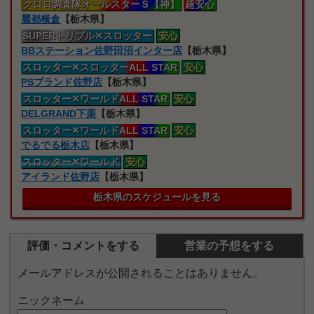
クロロ
調査隊オールスターＳ【神】
超安心
麗都横倉
【栃木県】
SUPERトリプル
✕スロッター
安心
BBステーション佐野田沼インター店
【栃木県】
スロッター
✕スロッターALL STAR
安心
PSブランド佐野店
【栃木県】
スロッター
✕ワールドALL STAR
安心
DELGRAND下栗
【栃木県】
スロッター
✕ワールドALL STAR
安心
でるでる栃木店
【栃木県】
スロッター
✕ワールド
安心
アイランド佐野店
【栃木県】
栃木県のスケジュールを見る
評価・コメントをする
営業の予想をする
メールアドレスが公開されることはありません。
ニックネーム