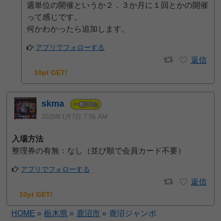
週単位の開催というか２．３か月に１回とかの開催
って感じです。
何かわかったら追加します。
アプリでフォローする
返信
10pt GET!
skma
90
一般
位
2020年1月7日 7:56 AM
入場方法
整理券の有無：なし（並び順で会員カード不要）
アプリでフォローする
返信
10pt GET!
HOME
»
栃木県
»
鹿沼市
»
鹿沼ジャンボ