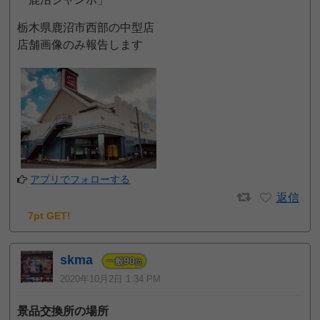
栃木県鹿沼市西部の中型店
店舗画像のみ報告します
アプリでフォローする
返信
7pt GET!
skma
90
一般
位
2020年10月2日 1:34 PM
景品交換所の場所