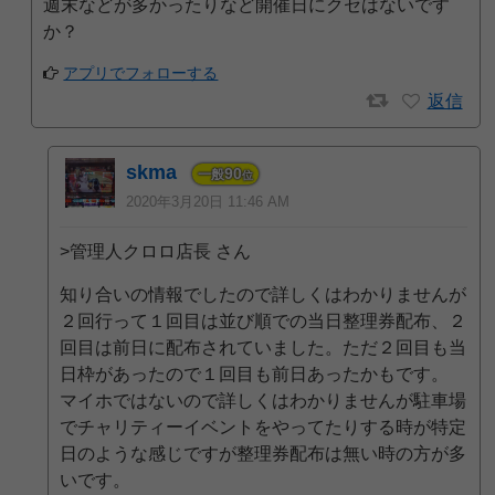
週末などが多かったりなど開催日にクセはないです
か？
アプリでフォローする
返信
skma
90
一般
位
2020年3月20日 11:46 AM
>管理人クロロ店長 さん
知り合いの情報でしたので詳しくはわかりませんが
２回行って１回目は並び順での当日整理券配布、２
回目は前日に配布されていました。ただ２回目も当
日枠があったので１回目も前日あったかもです。
マイホではないので詳しくはわかりませんが駐車場
でチャリティーイベントをやってたりする時が特定
日のような感じですが整理券配布は無い時の方が多
いです。