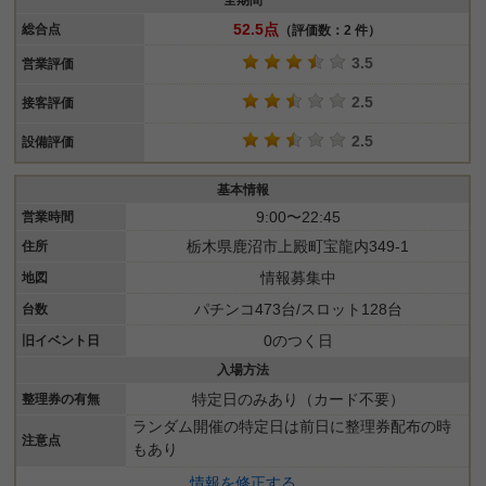
52.5点
総合点
（評価数：2 件）
3.5
営業評価
2.5
接客評価
2.5
設備評価
基本情報
9:00〜22:45
営業時間
栃木県鹿沼市上殿町宝龍内349-1
住所
情報募集中
地図
パチンコ473台/スロット128台
台数
0のつく日
旧イベント日
入場方法
特定日のみあり（カード不要）
整理券の有無
ランダム開催の特定日は前日に整理券配布の時
注意点
もあり
情報を修正する