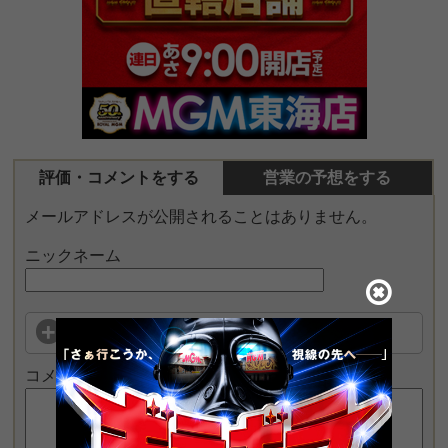
評価・コメントをする
営業の予想をする
メールアドレスが公開されることはありません。
ニックネーム
この店舗を評価する
コメント