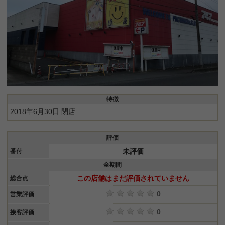
特徴
2018年6月30日 閉店
評価
未評価
番付
全期間
この店舗はまだ評価されていません
総合点
0
営業評価
0
接客評価