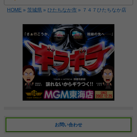
HOME
»
茨城県
»
ひたちなか市
»
７４７ひたちなか店
お問い合わせ