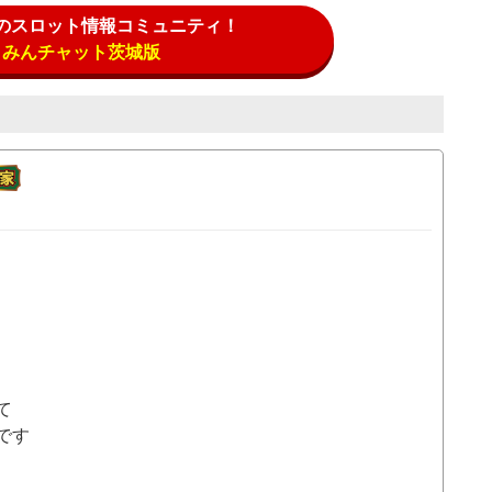
のスロット情報コミュニティ！
みんチャット茨城版
て
です