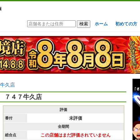
報
ホーム
初めての方
牛久店
７４７牛久店
評価
未評価
番付
全期間
この店舗はまだ評価されていません
総合点