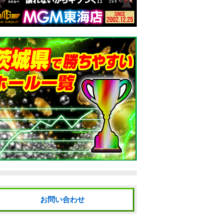
お問い合わせ