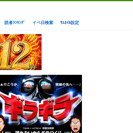
読者ﾗﾝｷﾝｸﾞ
イベ日検索
ｻﾑﾈｲﾙ設定