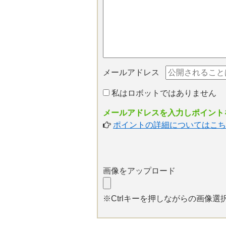
メールアドレス
私はロボットではありません
メールアドレスを入力しポイントを
ポイントの詳細についてはこち
画像をアップロード
※Ctrlキーを押しながらの画像