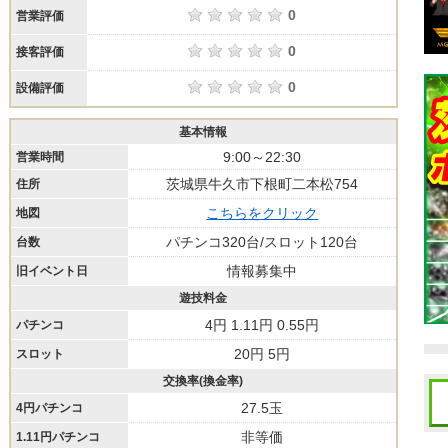
0
営業評価
0
接客評価
0
設備評価
基本情報
9:00～22:30
営業時間
茨城県牛久市下根町二本松754
住所
こちらをクリック
地図
パチンコ320台/スロット120台
台数
情報募集中
旧イベント日
遊技料金
4円 1.11円 0.55円
パチンコ
20円 5円
スロット
交換率(換金率)
27.5玉
4円パチンコ
非等価
1.11円パチンコ