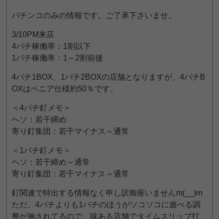
パチンコのみの情報です。ご了承下さいませ。
3/10PM来店
4パチ稼働率：1割以下
1パチ稼働率：1～2割前後
4パチ1BOX、1パチ2BOXの店舗となりますが、4パチB
OXはベニア仕様約50％です。
＜4パチ釘メモ＞
ヘソ：若干締め
寄り釘集団：若干マイナス～通常
＜1パチ釘メモ＞
ヘソ：若干締め～通常
寄り釘集団：若干マイナス～通常
釘関連で特出する情報なく申し訳御座いませんm(__)m
ただ、4パチよりも1パチのほうがソコソコに遊べる調
整が施されてるので、味ある店舗でタイムスリップ打