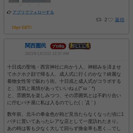
アプリでフォローする
2
返信
10pt GET!
関西圏民
8
プロ
位
2021年1月12日 12:37 AM
十日戎の聖地・西宮神社に向かう人、神頼みを済ませ
てホクホク顔で帰る人、成人式に行くのかな？綺麗な
着物女性等で賑わう街。十日戎と成人式がコラボする
と、活気と風情があっていいねぇ(*´ω｀*)
と、雰囲気を楽しみつつ、その雰囲気とは不釣り合い
に佇むパチ屋に私は入るのでした(；´Д｀)
数年前、北斗の拳金色が殆ど見当たらなくなった頃に1
パチに置いてあったレアな店として一度訪れたきり。
あの時は客も少なく大して回らず換金率も悪く…でし