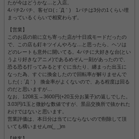
たが今はどうかな…と入店。
4パチ2パチ、客ゼロ(；´Д｀) 1パチは3分の1くらい埋
まっているくらいで相変わらず。
【営業】
このお店の前に立ち寄った店が十日戎モードだったの
で、この店も釘キツイんやろな…と思ったら、ヘソは
どのレートも意外に開いてる。4パチに大好きな台(とい
うより好きなアニメ)であるめぞん一刻があったので、
恐る恐る打ってみるとすぐに当たり、纏まった出玉に
なった為、すぐに換金したので回転率が解りませんで
した(；´Д｀) 換金率がよくないので、ある程度は回る
のだと思いますが…
なお、1208玉→3600円(+20玉分お菓子)の返しでした。
3.03円/1玉と微妙な数値ですが、景品交換所で抜かれた
わけではないと思います。
営業評価は、本日分は当てにならないので削除して頂
いても構いませんm(_ _)m
【接客】