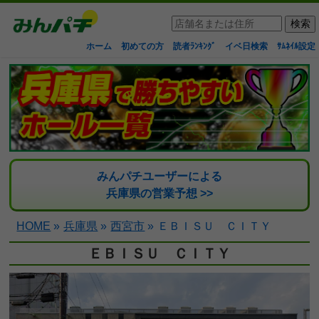
ホーム
初めての方
読者ﾗﾝｷﾝｸﾞ
イベ日検索
ｻﾑﾈｲﾙ設定
みんパチユーザーによる
兵庫県の営業予想 >>
HOME
»
兵庫県
»
西宮市
»
ＥＢＩＳＵ ＣＩＴＹ
ＥＢＩＳＵ ＣＩＴＹ