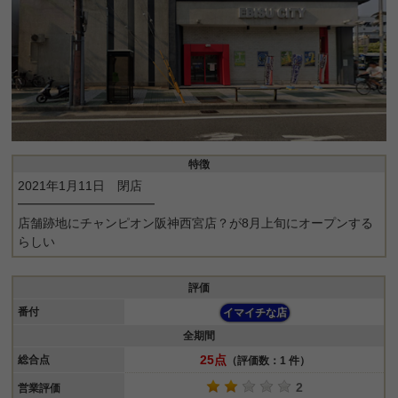
特徴
2021年1月11日 閉店
━━━━━━━━━━━
店舗跡地にチャンピオン阪神西宮店？が8月上旬にオープンする
らしい
評価
番付
イマイチな店
全期間
25点
総合点
（評価数：1 件）
2
営業評価