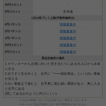
-
20円スロット
非等価
5円スロット
1日の再プレイ上限(手数料無料分)
情報募集中
4円パチンコ
情報募集中
2円パチンコ
情報募集中
1円パチンコ
情報募集中
20円スロット
情報募集中
5円スロット
景品交換所の場所
1.カウンターから左側に向いた突き当たりにある出入口から歩道
に出る
2.出てすぐ右を向くと、右手に『〜〜福祉商会』という白い看板
が見える
3.白い看板まで進むと、右手奥に進む細い通路があり、奥に入る
と右手にある
(隠してあるかのように判りにくい)
※上記の情報においては正確でない場合もございます
※ホールと景品交換所には一切の関係性がありません