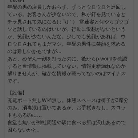
年配の男の店員しかおらず、ずっとウロウロと巡回し
ている。お客さんが少ないので、私が釘を見ていると
チラ見されて気になる(；´Д｀) 常連客と何やらゴソゴ
ソと話しているのはいいが、行動に愛想がないという
か、笑顔が少ないんだな。少しでも笑顔があれば、ウ
ロウロされてもまだマシ。年配の男性に笑顔を求める
のは難しいかもですが…
あと、めぞん一刻を打ったのに、後からp-worldを確認
すると台情報に掲載していない。情報更新漏れなのか
解りませんが、確かな情報が載ってないのはマイナス
です。
【設備】
充電ポート無しWi-fi無し。休憩スペースは椅子が3席分
のみ。消毒液は置いてあるが、お手拭きなし。スロッ
トもあるのに…
食堂も無いが神社周辺や駅に食べる所は沢山あるので
困らないかと。