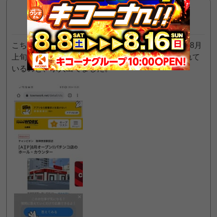
関西圏民
8
プロ
位
2021年7月17日 3:54 PM
こちらの店舗跡地に、チャンピオン阪神西宮店？が8月
上旬にオープンするらしいです。p-worldに掲載されて
いるのと、求人出てました。