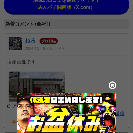
地域の口コミを最速でゲット！
みんパチ関西版
（X.com）
新着コメント (全4件)
ねろ
10
プロ
位
2024年3月9日 9:39 AM
店舗画像です
アプリでフォローする
返信
2pt GET!