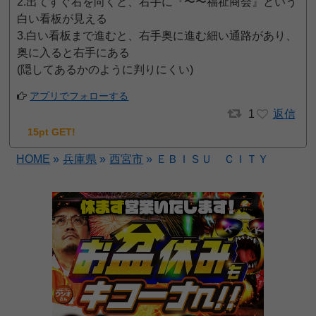
2.出てすぐ右を向くと、右手に『〜〜福祉商会』という
白い看板が見える
3.白い看板まで進むと、右手奥に進む細い通路があり、
奥に入ると右手にある
(隠してあるかのように判りにくい)
アプリでフォローする
1
返信
15pt GET!
HOME
»
兵庫県
»
西宮市
»
ＥＢＩＳＵ ＣＩＴＹ