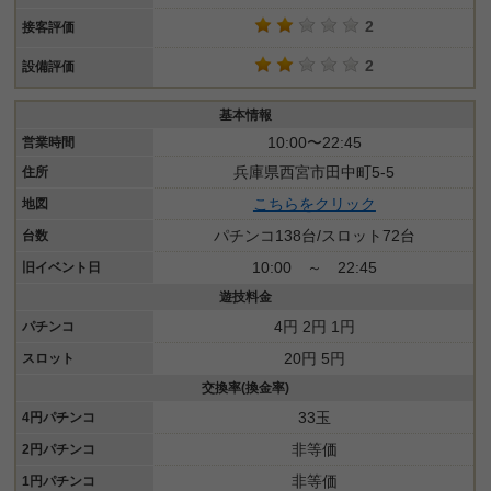
2
接客評価
2
設備評価
基本情報
10:00〜22:45
営業時間
兵庫県西宮市田中町5-5
住所
こちらをクリック
地図
パチンコ138台/スロット72台
台数
10:00 ～ 22:45
旧イベント日
遊技料金
4円 2円 1円
パチンコ
20円 5円
スロット
交換率(換金率)
33玉
4円パチンコ
非等価
2円パチンコ
非等価
1円パチンコ