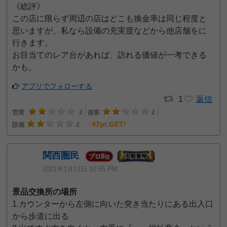
《総評》
この店に限らず周辺の店はどこも換金率は同じ程度と
思いますが、私なら設備の充実度などから他店舗をに
行きます。
お目当てのレア台があれば、訪れる価値が一考できる
かも。
アプリでフォローする
1
返信
営業
2
接客
2
47pt GET!
設備
2
関西圏民
8
プロ
位
2021年1月11日 10:55 PM
景品交換所の場所
1.カウンターから左側に向いた突き当たりにある出入口
から歩道に出る