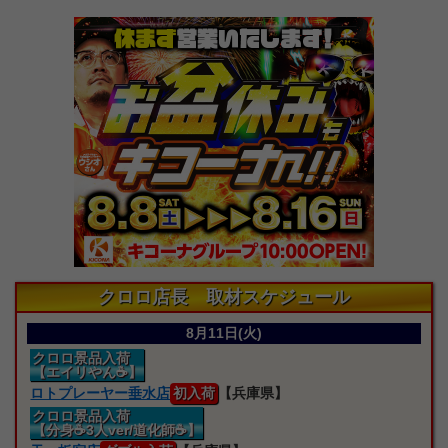
クロロ店長 取材スケジュール
8月11日(火)
クロロ景品入荷
【エイリやん☕】
ロトプレーヤー垂水店
初入荷
【兵庫県】
クロロ景品入荷
【分身☕3人ver/道化師☕】