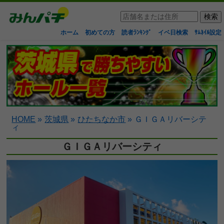
ホーム
初めての方
読者ﾗﾝｷﾝｸﾞ
イベ日検索
ｻﾑﾈｲﾙ設定
HOME
»
茨城県
»
ひたちなか市
»
ＧＩＧＡリバーシテ
ィ
ＧＩＧＡリバーシティ