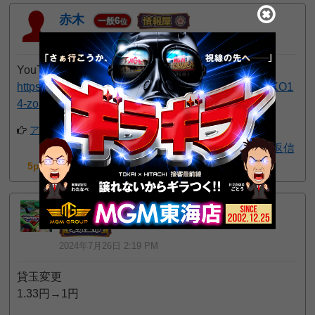
赤木
6
一般
位
2025年3月23日 11:37 AM
YouTube
https://www.youtube.com/channel/UCAlgxbeLqQcsKO1
4-zoaJbw
アプリでフォローする
返信
5pt GET!
わがままボディに酔いしれる
5
一般
位
2024年7月26日 2:19 PM
貸玉変更
1.33円→1円