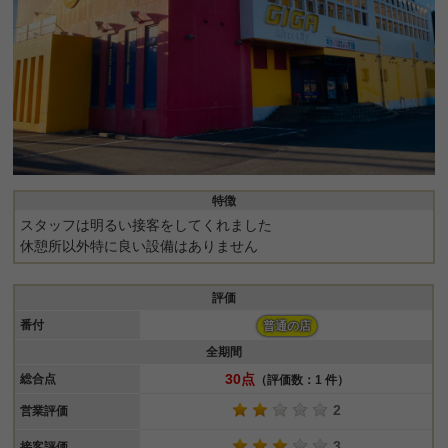
特徴
スタッフは明るい接客をしてくれました
休憩所以外特に良い設備はありません
評価
番付
普通の店
全期間
30点
総合点
（評価数：1 件）
2
営業評価
3
接客評価