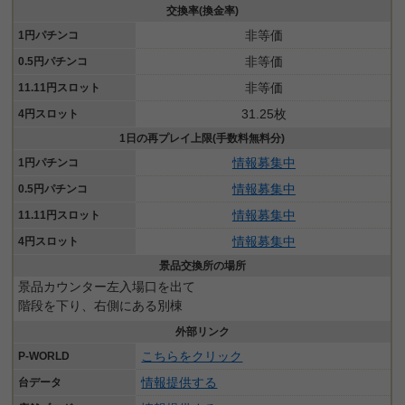
交換率(換金率)
非等価
1円パチンコ
非等価
0.5円パチンコ
非等価
11.11円スロット
31.25枚
4円スロット
1日の再プレイ上限(手数料無料分)
情報募集中
1円パチンコ
情報募集中
0.5円パチンコ
情報募集中
11.11円スロット
情報募集中
4円スロット
景品交換所の場所
景品カウンター左入場口を出て
階段を下り、右側にある別棟
外部リンク
こちらをクリック
P-WORLD
情報提供する
台データ