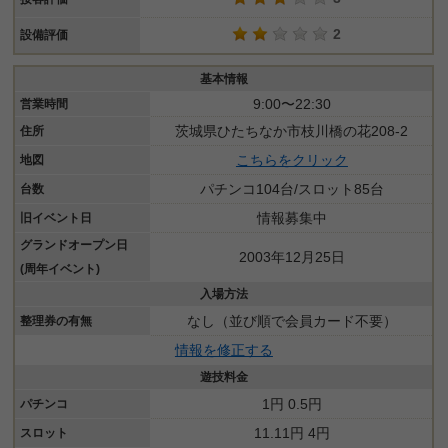
2
設備評価
基本情報
9:00〜22:30
営業時間
茨城県ひたちなか市枝川橋の花208-2
住所
こちらをクリック
地図
パチンコ104台/スロット85台
台数
情報募集中
旧イベント日
グランドオープン日
2003年12月25日
(周年イベント)
入場方法
なし（並び順で会員カード不要）
整理券の有無
情報を修正する
遊技料金
1円 0.5円
パチンコ
11.11円 4円
スロット