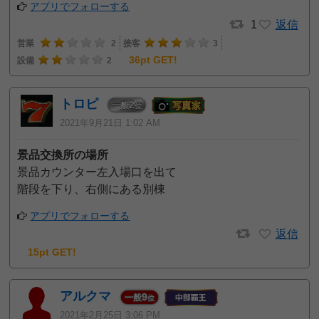
アプリでフォローする
1
返信
営業
2
接客
3
36pt GET!
設備
2
トロピ
2
一般
位
2021年9月21日 1:02 AM
景品交換所の場所
景品カウンター左入場口を出て
階段を下り、右側にある別棟
アプリでフォローする
返信
15pt GET!
アルクマ
9
一般
位
2021年2月25日 3:06 PM