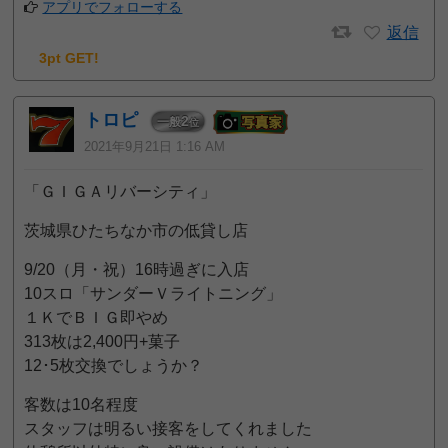
アプリでフォローする
返信
3pt GET!
トロピ
2
一般
位
2021年9月21日 1:16 AM
「ＧＩＧＡリバーシティ」
茨城県ひたちなか市の低貸し店
9/20（月・祝）16時過ぎに入店
10スロ「サンダーＶライトニング」
１ＫでＢＩＧ即やめ
313枚は2,400円+菓子
12･5枚交換でしょうか？
客数は10名程度
スタッフは明るい接客をしてくれました