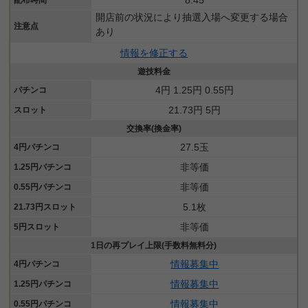
開店前の状況により抽選入場へ変更する場合
注意点
あり
情報を修正する
遊技料金
4円 1.25円 0.55円
パチンコ
21.73円 5円
スロット
交換率(換金率)
27.5玉
4円パチンコ
非等価
1.25円パチンコ
非等価
0.55円パチンコ
5.1枚
21.73円スロット
非等価
5円スロット
1日の再プレイ上限(手数料無料分)
情報募集中
4円パチンコ
情報募集中
1.25円パチンコ
情報募集中
0.55円パチンコ