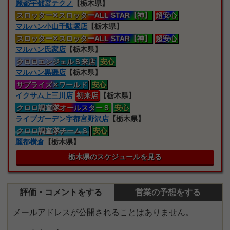
麗都宇都宮テクノ
【栃木県】
スロッター
✕スロッターALL STAR【神】
超安心
マルハン小山千駄塚店
【栃木県】
スロッター
✕スロッターALL STAR【神】
超安心
マルハン氏家店
【栃木県】
クロロエンジェルＳ来店
安心
マルハン黒磯店
【栃木県】
サプライズ
✕ワールド
安心
イクサム上三川店
初来店
【栃木県】
クロロ
調査隊オールスターＳ
安心
ライブガーデン宇都宮野沢店
【栃木県】
クロロ
調査隊
チームＳ
安心
麗都横倉
【栃木県】
栃木県のスケジュールを見る
評価・コメントをする
営業の予想をする
メールアドレスが公開されることはありません。