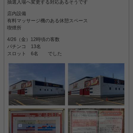
抽選入場へ変更する対応あるそうです
店内設備
有料マッサージ機のある休憩スペース
喫煙所
4/26（金）12時頃の客数
パチンコ 13名
スロット 6名 でした