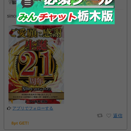
2025年11月19日 12:06 AM
since2004.11.19
アプリでフォローする
返信
8pt GET!