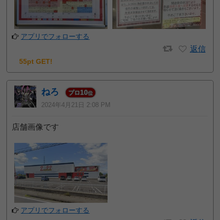
アプリでフォローする
返信
55pt GET!
ねろ
10
プロ
位
2024年4月21日 2:08 PM
店舗画像です
アプリでフォローする