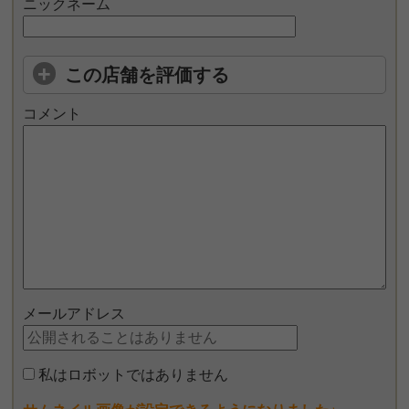
ニックネーム
この店舗を評価する
コメント
メールアドレス
私はロボットではありません