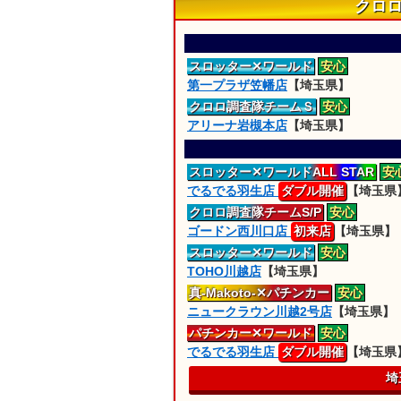
クロ
スロッター
✕ワールド
安心
第一プラザ笠幡店
【埼玉県】
クロロ
調査隊
チームＳ
安心
アリーナ岩槻本店
【埼玉県】
スロッター
✕ワールドALL STAR
安
でるでる羽生店
ダブル開催
【埼玉県
クロロ
調査隊
チームS/P
安心
ゴードン西川口店
初来店
【埼玉県】
スロッター
✕ワールド
安心
TOHO川越店
【埼玉県】
真-Makoto-
✕パチンカー
安心
ニュークラウン川越2号店
【埼玉県】
パチンカー
✕ワールド
安心
でるでる羽生店
ダブル開催
【埼玉県
埼