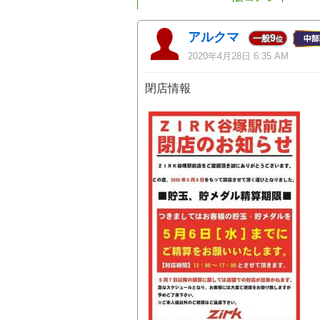
アルクマ
9
一般
位
2020年4月28日 6:35 AM
閉店情報