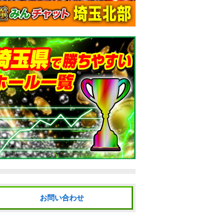
お問い合わせ