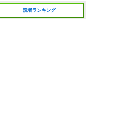
読者ランキング