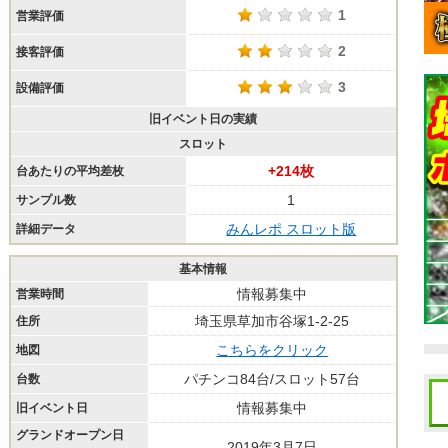
1
営業評価
2
接客評価
3
設備評価
旧イベント日の実績
スロット
+214枚
台あたりの平均差枚
1
サンプル数
みんレポ スロット版
詳細データ
基本情報
情報募集中
営業時間
埼玉県草加市谷塚1-2-25
住所
こちらをクリック
地図
パチンコ84台/スロット57台
台数
情報募集中
旧イベント日
グランドオープン日
2019年3月7日