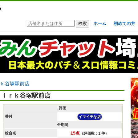
報
ホーム
初めての方
ｋ谷塚駅前店
ｚｉｒｋ谷塚駅前店
評価
番付
イマイチな店
全期間
15点
総合点
（評価数：1 件）