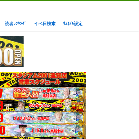
読者ﾗﾝｷﾝｸﾞ
イベ日検索
ｻﾑﾈｲﾙ設定