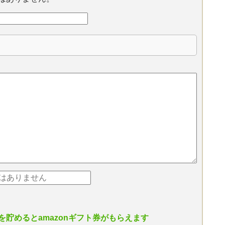
貯めるとamazonギフト券がもらえます