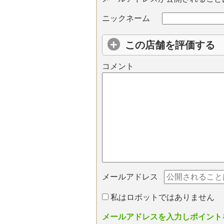
ニックネーム
この店舗を評価する
コメント
メールアドレス
私はロボットではありません
メールアドレスを入力しポイントを