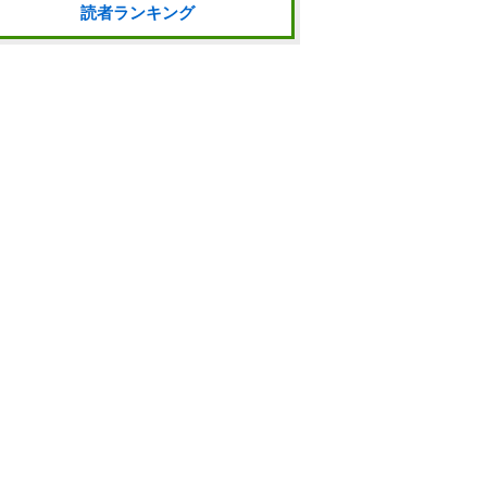
読者ランキング