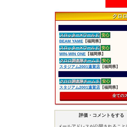
クロ
スロッター
✕ワールド
安心
BEAM YAME
【福岡県】
スロッター
✕ワールド
安心
WIN-WIN ONE
【福岡県】
クロロ
調査隊
チームＳ
安心
スタジアム2001遠賀店
【福岡県】
クロロ
調査隊
チームＳ
安心
スタジアム2001遠賀店
【福岡県】
全ての
評価・コメントをする
メールアドレスが公開されること