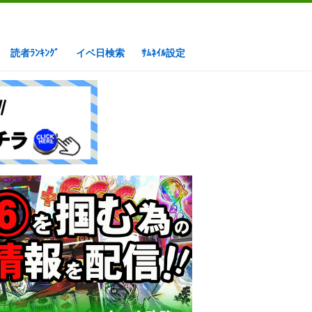
読者ﾗﾝｷﾝｸﾞ
イベ日検索
ｻﾑﾈｲﾙ設定