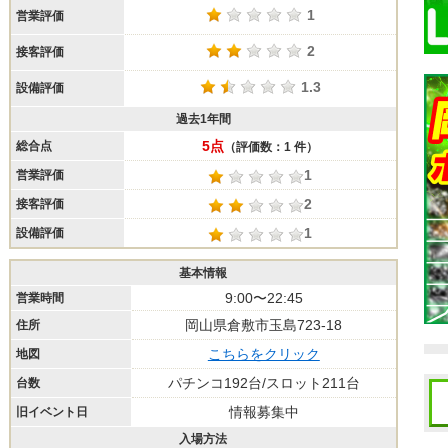
1
営業評価
2
接客評価
1.3
設備評価
過去1年間
5点
総合点
（評価数：1 件）
1
営業評価
2
接客評価
1
設備評価
基本情報
9:00〜22:45
営業時間
岡山県倉敷市玉島723-18
住所
こちらをクリック
地図
パチンコ192台/スロット211台
台数
情報募集中
旧イベント日
入場方法