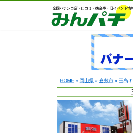
全国パチンコ店・口コミ・換金率・旧イベント情
HOME
»
岡山県
»
倉敷市
»
玉島キ