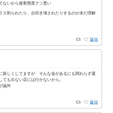
てないから接客態度クソ悪い
ラス割られたり、台叩き壊されたりするのが未だ理解
返信
に新しくしてますが そんな金があるにも関わらず還
しても出ない店には行かないから。
が論外
返信