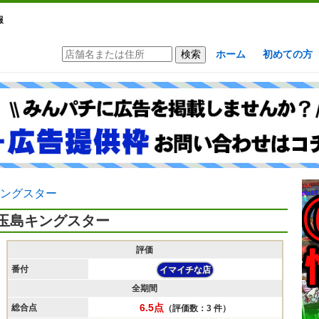
報
ホーム
初めての方
ングスター
玉島キングスター
評価
番付
イマイチな店
全期間
6.5点
総合点
（評価数：3 件）