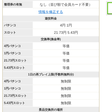
なし（並び順で会員カード不要）
整理券の有無
情報を修正する
遊技料金
4円 1円
パチンコ
21.73円 5.43円
スロット
交換率(換金率)
等価
4円パチンコ
等価
1円パチンコ
等価
21.73円スロット
等価
5.43円スロット
1日の再プレイ上限(手数料無料分)
無制限
4円パチンコ
無制限
1円パチンコ
無制限
21.73円スロット
無制限
5.43円スロット
景品交換所の場所