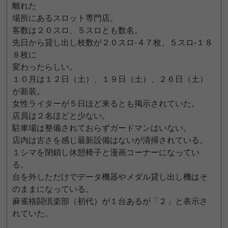
離れた
場所にあるスロット専門店。
客数は２０スロ、５スロとも数名。
先日から貸し出し枚数が２０スロ-４７枚、５スロ-１８
８枚に
変わったらしい。
１０月は１２日（土）、１９日（土）、２６日（土）
が新装。
女性ライターが５日ほど来るとも掲示されていた。
店員は２名ほどと少ない。
駐車場は整備されておらずガードマンはいない。
店内は古さを感じ最新設備はないが清掃されている。
１シマを閉鎖し休憩椅子と漫画コーナーになってい
る。
台を外しただけでデータ機器やメダル貸し出し機はそ
のままになっている。
麻雀格闘倶楽部（初代）が１台あるが「２」と表示さ
れていた。