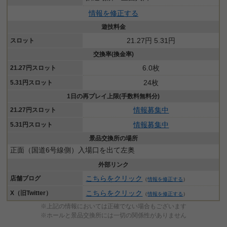
情報を修正する
遊技料金
21.27円 5.31円
スロット
交換率(換金率)
6.0枚
21.27円スロット
24枚
5.31円スロット
1日の再プレイ上限(手数料無料分)
情報募集中
21.27円スロット
情報募集中
5.31円スロット
景品交換所の場所
正面（国道6号線側）入場口を出て左奥
外部リンク
こちらをクリック
店舗ブログ
（
情報を修正する
）
こちらをクリック
X（旧Twitter）
（
情報を修正する
）
※上記の情報においては正確でない場合もございます
※ホールと景品交換所には一切の関係性がありません