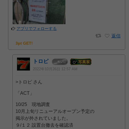
アプリでフォローする
返信
3pt GET!
トロピ
2
一般
位
2022年10月26日 12:57 AM
>トロピ さん
「ACT」
10/25 現地調査
10月上旬リニューアルオープン予定の
掲示が外されていました。
９/１２ 設置台撤去を確認済