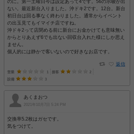
のに。第一土曜日今は設定あって4です。56の示唆が出
ない。最近新台入りました。沖ドキ2です。12台。新台
初日台は回る事なく終わりました。通常からイベント
の出玉見てもイマイチ店ですね。
沖ドキ2って店閉める前に新台にお金かけても意味無い
からとりあえず6でも出ない回収台入れた様にしか思え
ません。
個人的には静かで客いないので好きなお店です。
返信
営業
1
接客
2
設備
3
あくまおつ
2021年10月7日 5:24 PM
交換率5.2枚はガセです。
気をつけて。