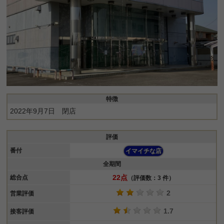
特徴
2022年9月7日 閉店
評価
番付
イマイチな店
全期間
22点
総合点
（評価数：3 件）
2
営業評価
1.7
接客評価