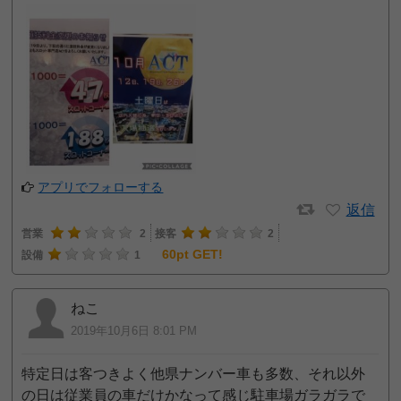
アプリでフォローする
返信
営業
2
接客
2
60pt GET!
設備
1
ねこ
2019年10月6日 8:01 PM
特定日は客つきよく他県ナンバー車も多数、それ以外
の日は従業員の車だけかなって感じ駐車場ガラガラで