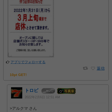
アプリでフォローする
返信
10pt GET!
トロピ
2
一般
位
2022年2月6日 12:51 AM
>アルクマ さん