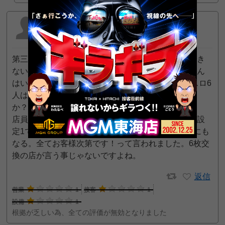
トマト
2022年1月15日 5:20 PM
第三週目土曜日イベント行ってきました。今告知でき
ないようで内容の発表はありませんでした。お客さん
はいつも以上にたくさんいました。5スロ2人 20スロ6
人はいました。果たしてイベントだったのでしょう
か？笑笑
店員さんにイベントについて聞いてみると、ウチは設
定1でもお客さん次第では出る場合もあるしいい台にも
なる。全てお客様次第です！って言われました。6枚交
換の店が言う事じゃないですよね。
返信
営業
1
接客
1
設備
1
根拠が乏しい為、全ての評価が無効となりました