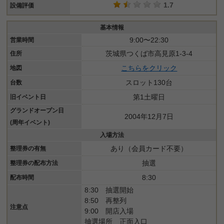
1.7
設備評価
基本情報
9:00〜22:30
営業時間
茨城県つくば市高見原1-3-4
住所
こちらをクリック
地図
スロット130台
台数
第1土曜日
旧イベント日
グランドオープン日
2004年12月7日
(周年イベント)
入場方法
あり（会員カード不要）
整理券の有無
抽選
整理券の配布方法
8:30
配布時間
8:30 抽選開始
8:50 再整列
注意点
9:00 開店入場
抽選場所 正面入口