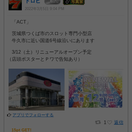
トロピ
2
一般
位
2022年3月5日 9:04 PM
「ACT」
茨城県つくば市のスロット専門小型店
牛久市に近い国道6号線沿いにあります
3/12（土）リニューアルオープン予定
（店頭ポスターとＰワで告知あり）
アプリでフォローする
1
返信
15pt GET!