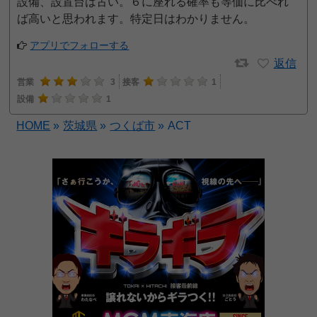
設備、設置台は古い。６に座れる確率も等価に比べれ
ば高いと思われます。特定日はわかりません。
アプリでフォローする
返信
営業
3
接客
1
設備
1
HOME
»
茨城県
»
つくば市
»
ACT