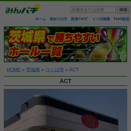
ホーム
初めての方
読者ﾗﾝｷﾝｸﾞ
イベ日検索
ｻﾑﾈｲﾙ設定
HOME
»
茨城県
»
つくば市
»
ACT
ACT