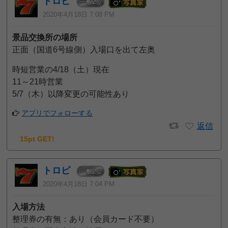
トロピ
2
一般
位
2020年4月18日 7:08 PM
景品交換所の場所
正面（国道6号線側）入場口を出て左奥
時短営業の4/18（土）現在
11～21時営業
5/7（木）以降変更の可能性あり
アプリでフォローする
返信
15pt GET!
トロピ
2
一般
位
2020年4月18日 7:04 PM
入場方法
整理券の有無：あり（会員カード不要）