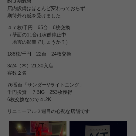
約３割減台
店内設備はほとんど変わっておらず
期待外れ感を受けました
４７枚/千円 65台 6枚交換
（壁面の11台は稼働停止中
地震の影響でしょうか？）
188枚/千円 22台 24枚交換
3/24（木）21:30入店
客数２名
76番台「サンダーVライトニング」
千円投資 ７BIG 253枚獲得
6枚交換なので４.2K
リニューアル２週目の心配な店舗です