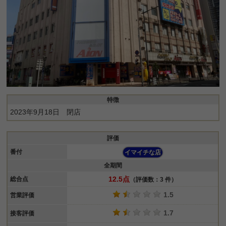
特徴
2023年9月18日 閉店
評価
番付
イマイチな店
全期間
12.5点
総合点
（評価数：3 件）
1.5
営業評価
1.7
接客評価