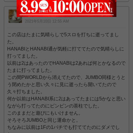
S田汰卦汚
656
一般
位
2021年5月10日 12:55 AM
この店はたまに気晴らしで5スロを打ちに逝ってまし
た。
HANABIとHANABI通が気軽に打ててたので気晴らしに
打ってました。
以前は2はあったのでHANABIは2あれば何とかなるので
たまに打ってました。
この間PWORLDから消えてたので、JUMBO同様とうと
う閉めたかと思い久々に見に逝ったら開いてたので
久々打ちました。
何か以前はHANABI系に2はあってたまには5かなと思い
ながら打ってたのにピンピンの茶柱でした。
このままだと遊びにもいけません。
そろそろJUMBOと同じ運命かと。
ちなみに以前は1Fの1パチでも打ててたのにダメでし