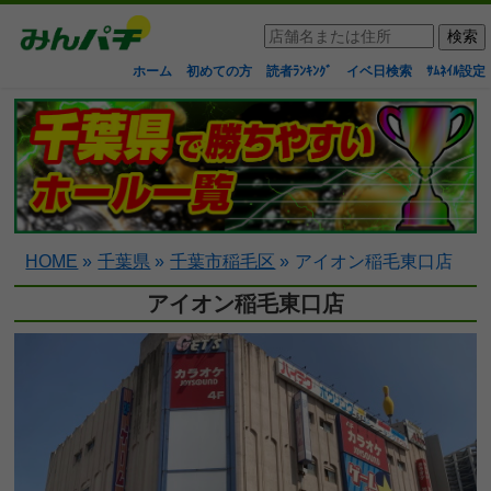
ホーム
初めての方
読者ﾗﾝｷﾝｸﾞ
イベ日検索
ｻﾑﾈｲﾙ設定
HOME
»
千葉県
»
千葉市稲毛区
»
アイオン稲毛東口店
アイオン稲毛東口店