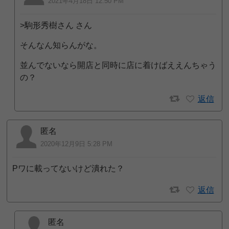
2021年4月18日 12:50 PM
>駒形秀樹さん さん
そんなん知らんがな。
並んでないなら開店と同時に店に着けばええんちゃう
の？
返信
匿名
2020年12月9日 5:28 PM
Pワに載ってないけど潰れた？
返信
匿名