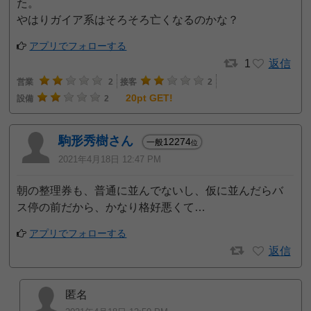
た。
やはりガイア系はそろそろ亡くなるのかな？
アプリでフォローする
1
返信
営業
2
接客
2
20pt GET!
設備
2
駒形秀樹さん
12274
一般
位
2021年4月18日 12:47 PM
朝の整理券も、普通に並んでないし、仮に並んだらバ
ス停の前だから、かなり格好悪くて…
アプリでフォローする
返信
匿名