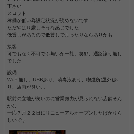
下さい
スロット
稼働が低い為設定状況が読めないです
ただやはり厳しそうな感じでした
低貸しがあるので低貸しでまったりならありかも
接客
可でもなく不可でも無いが一礼、笑顔、通路譲り無し
でした
設備
Wi-Fi無し、USBあり、消毒液あり、喫煙所(屋外)あ
り、店内が臭い…
駅前の立地が良いのに営業努力が見られない店舗そん
かな
一応７月２２日にリニューアルオープンしたばかりら
しいです