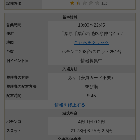
1.3
設備評価
基本情報
10:00〜22:45
営業時間
千葉県千葉市稲毛区小仲台2-5-7
住所
こちらをクリック
地図
パチンコ298台/スロット251台
台数
情報募集中
旧イベント日
入場方法
あり（会員カード不要）
整理券の有無
並び順
整理券の配布方法
9:45
配布時間
情報を修正する
遊技料金
4円 1円 0.2円
パチンコ
21.73円 6.25円 2.5円
スロット
交換率(換金率)