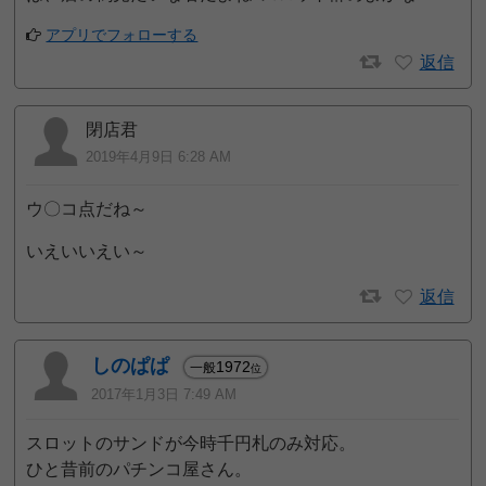
アプリでフォローする
返信
閉店君
2019年4月9日 6:28 AM
ウ〇コ点だね～
いえいいえい～
返信
しのぱぱ
1972
一般
位
2017年1月3日 7:49 AM
スロットのサンドが今時千円札のみ対応。
ひと昔前のパチンコ屋さん。