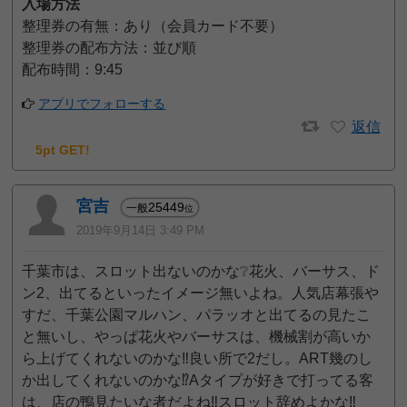
入場方法
整理券の有無：あり（会員カード不要）
整理券の配布方法：並び順
配布時間：9:45
アプリでフォローする
返信
5pt GET!
宮吉
25449
一般
位
2019年9月14日 3:49 PM
千葉市は、スロット出ないのかな❔花火、バーサス、ド
ン2、出てるといったイメージ無いよね。人気店幕張や
すだ、千葉公園マルハン、パラッオと出てるの見たこ
と無いし、やっぱ花火やバーサスは、機械割が高いか
ら上げてくれないのかな‼️良い所で2だし。ART幾のし
か出してくれないのかな⁉️Aタイプが好きで打ってる客
は、店の鴨見たいな者だよね‼️スロット辞めよかな‼️