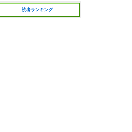
読者ランキング