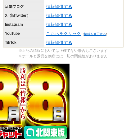
情報提供する
店舗ブログ
情報提供する
X（旧Twitter）
情報提供する
Instagram
こちらをクリック
YouTube
（
情報を修正する
）
情報提供する
TikTok
※上記の情報においては正確でない場合もございます
※ホールと景品交換所には一切の関係性がありません