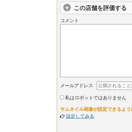
この店舗を評価する
コメント
メールアドレス
私はロボットではありません
サムネイル画像が設定できるよう
設定してみる