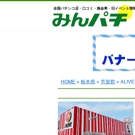
全国パチンコ店・口コミ・換金率・旧イベント情
HOME
»
栃木県
»
芳賀郡
»
ALIV