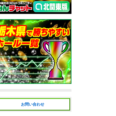
お問い合わせ