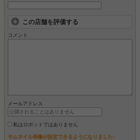
この店舗を評価する
コメント
メールアドレス
私はロボットではありません
サムネイル画像が設定できるようになりました♪