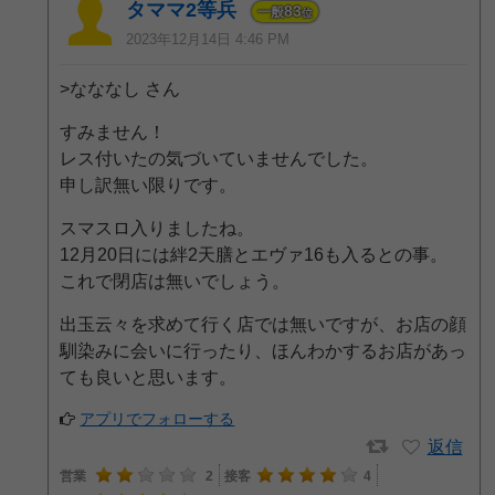
タママ2等兵
83
一般
位
2023年12月14日 4:46 PM
>なななし さん
すみません！
レス付いたの気づいていませんでした。
申し訳無い限りです。
スマスロ入りましたね。
12月20日には絆2天膳とエヴァ16も入るとの事。
これで閉店は無いでしょう。
出玉云々を求めて行く店では無いですが、お店の顔
馴染みに会いに行ったり、ほんわかするお店があっ
ても良いと思います。
アプリでフォローする
返信
営業
2
接客
4