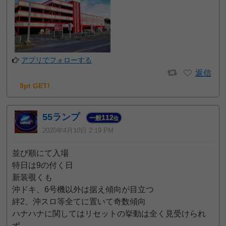
アプリでフォローする
返信
9pt GET!
55ランプ
112
一般
位
2020年4月10日 2:19 PM
並び順にて入場
特日は9の付く日
新装覗くも
沖ドキ、6号機以外は据え傾向が目立つ
絆2、沖スロ等全てに置いて奇数傾向
ハナハナに関してはリセットの挙動は全く見受けられ
ず