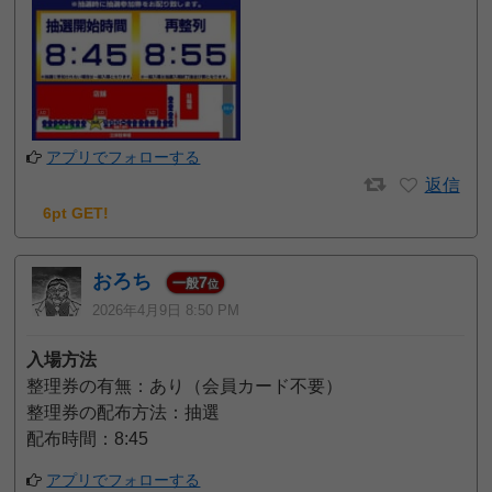
アプリでフォローする
返信
6pt GET!
おろち
7
一般
位
2026年4月9日 8:50 PM
入場方法
整理券の有無：あり（会員カード不要）
整理券の配布方法：抽選
配布時間：8:45
アプリでフォローする