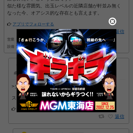
似た様な雰囲気、出玉レベルの近隣店舗が軒並み無く
なった今、オアシス的な存在とも言えます。
アプリでフォローする
返信
営業
2
接客
4
40pt GET!
設備
4
なななし
11005
一般
位
2023年11月14日 10:36 PM
>タママ2等兵 さん
スマスロ導入告知してましたよ！
アプリでフォローする
返信