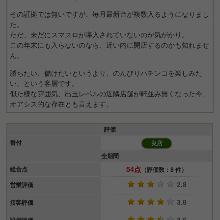
その証拠では無いですが、毎月最新台が複数入るようになりまし
た。
ただ、未だにスマスロが導入されていないのが気がかり。
この年末にも入らないのなら、近い内に閉店するのかも知れませ
ん。
勝ちたい、儲けたいというより、のんびりパチンコを楽しみた
い、という客層です。
似た様な雰囲気、出玉レベルの近隣店舗が軒並み無くなった今、
オアシス的な存在とも言えます。
評価
番付
良店
全期間
54点
総合点
（評価数：8 件）
2.8
営業評価
3.8
接客評価