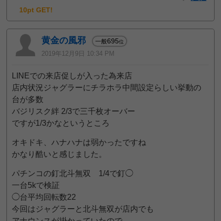
10pt GET!
黄金の風邪
695
一般
位
2019年12月9日 10:34 PM
LINEでの来店促しが入った為来店
店内状況ジャグラーにチラホラ中間設定らしい挙動の
台が多数
バジリスク絆 2/3で三千枚オーバー
ですが1/3かなというところ
オキドキ、ハナハナは弱かったですね
かなり酷いと感じました。
パチンコの釘北斗無双 1/4で釘◯
一台5kで検証
◯台平均回転数22
今回はジャグラーと北斗無双が店内でも
アナウンスが掛かっていたので