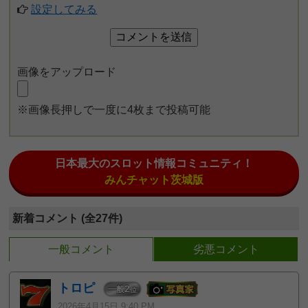
設定してみる
画像をアップロード
※画像長押しで一度に4枚まで投稿可能
日本最大のスロット情報コミュニティ！
みんチャット茨城版
新着コメント (全27件)
一般コメント
劣悪コメント
トロピ
2
一般
位
2026年4月15日 9:40 PM