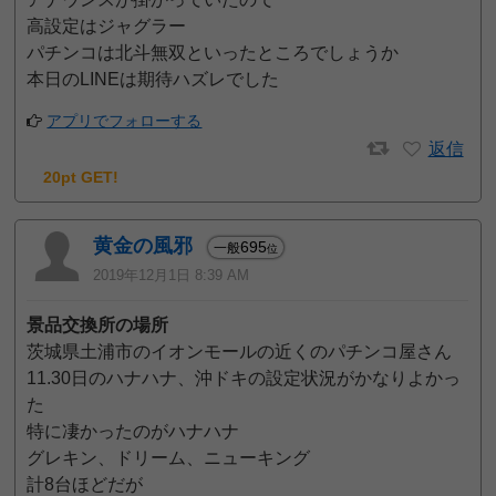
高設定はジャグラー
パチンコは北斗無双といったところでしょうか
本日のLINEは期待ハズレでした
アプリでフォローする
返信
20pt GET!
黄金の風邪
695
一般
位
2019年12月1日 8:39 AM
景品交換所の場所
茨城県土浦市のイオンモールの近くのパチンコ屋さん
11.30日のハナハナ、沖ドキの設定状況がかなりよかっ
た
特に凄かったのがハナハナ
グレキン、ドリーム、ニューキング
計8台ほどだが