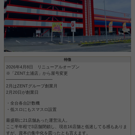
特徴
2026年4月8日 リニューアルオープン
※「ZENT土浦店」から屋号変更
━━━━━━━━━━━
2月はZENTグループ創業月
2月20日が創業日
・全台各台計数機
・低スロにもスマスロ設置
最盛期に21店舗あった運営法人。
ここ半年程で3店舗閉鎖し、現在16店舗と低迷してる感もありま
すが、資本の集中化を図ったとも言えます。