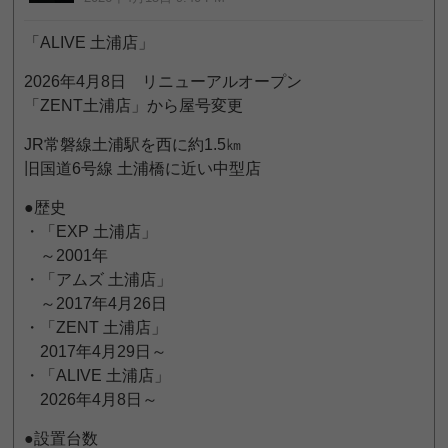
「ALIVE 土浦店」
2026年4月8日 リニューアルオープン
「ZENT土浦店」から屋号変更
JR常磐線土浦駅を西に約1.5㎞
旧国道6号線 土浦橋に近い中型店
●歴史
・「EXP 土浦店」
～2001年
・「アムズ 土浦店」
～2017年4月26日
・「ZENT 土浦店」
2017年4月29日～
・「ALIVE 土浦店」
2026年4月8日～
●設置台数