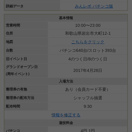
みんレポ パチンコ版
詳細データ
基本情報
10:00〜23:00
営業時間
和歌山県岩出市大町12-1
住所
こちらをクリック
地図
パチンコ640台/スロット393台
台数
4のつく日/8のつく日
旧イベント日
グランドオープン日
2017年4月28日
(周年イベント)
入場方法
あり（会員カード不要）
整理券の有無
シャッフル抽選
整理券の配布方法
9:30
配布時間
情報を修正する
遊技料金
4円 1円
パチンコ