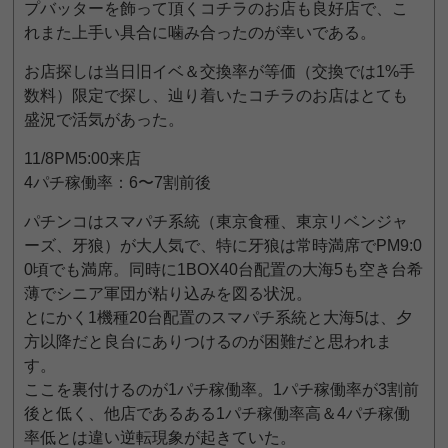
プバッターを飾って頂くコチラのお店も良好店で、こ
れまた上手い具合に噛み合ったのが幸いである。
お店探しは当日旧イベ＆交換率が等価（交換では1%手
数料）限定で探し、辿り着いたコチラのお店はとても
盛況で活気があった。
11/8PM5:00来店
4パチ稼働率：6〜7割前後
パチンコはスマパチ系統（東京食種、東京リベンジャ
ーズ、牙狼）が大人気で、特に牙狼は常時満席でPM9:0
0頃でも満席。同時に1BOX40台配置の大海5も空き台希
薄でシニア軍団が粘り込みを図る状況。
とにかく1機種20台配置のスマパチ系統と大海5は、夕
方以降だと良台にありつけるのが困難だと思われま
す。
ここを裏付けるのが1パチ稼働率。1パチ稼働率が3割前
後と低く、他店であるある1パチ稼働率高＆4パチ稼働
率低とは違い逆転現象が起きていた。