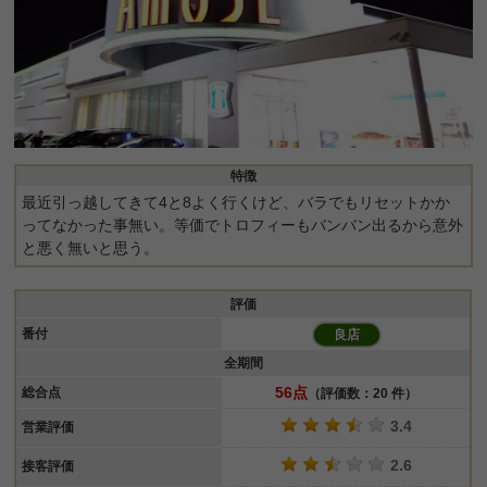
特徴
最近引っ越してきて4と8よく行くけど、バラでもリセットかか
ってなかった事無い。等価でトロフィーもバンバン出るから意外
と悪く無いと思う。
評価
番付
良店
全期間
56点
総合点
（評価数：20 件）
3.4
営業評価
2.6
接客評価