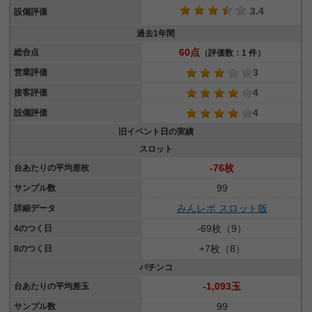
3.4
設備評価
過去1年間
60点
総合点
（評価数：1 件）
3
営業評価
4
接客評価
4
設備評価
旧イベント日の実績
スロット
-76枚
台あたりの平均差枚
99
サンプル数
みんレポ スロット版
詳細データ
-69枚（9）
4のつく日
+7枚（8）
8のつく日
パチンコ
-1,093玉
台あたりの平均差玉
99
サンプル数