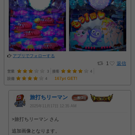
アプリでフォローする
1
返信
営業
3
接客
4
167pt GET!
設備
4
旅打ちリーマン
3
一般
位
2025年11月17日 12:35 AM
>旅打ちリーマン さん
追加画像となります。