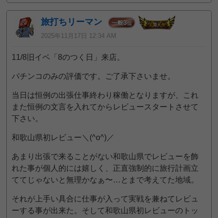
旅打ちリーマン
3
一般
位
2025年11月17日 12:34 AM
11/8旧イベ「8のつく日」来店。
パチンコのみの評価です。ご了承下さいませ。
当日は恒例の出張仕事終わり稼働となりますが、これ
また恒例の文言を入れてからレビュースタートさせて
下さい。
和歌山県初レビュー＼(^o^)／
あまり出張で来ることがない和歌山県でレビューを飾
れた事が個人的には嬉しく、正直強制的に旅行計画立
ててじゃないと無理かなぁ〜…とまで考えてた地域。
それが上手い具合に仕事が入って実戦を兼ねてレビュ
ーする事が出来た。そして和歌山県初レビューのトッ