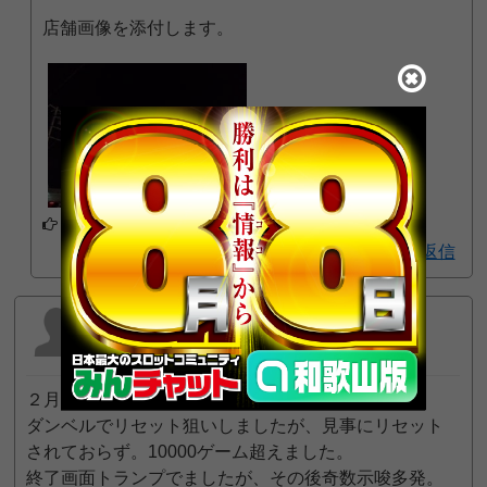
店舗画像を添付します。
アプリでフォローする
1
返信
匿名
2025年2月10日 5:44 PM
２月１０日に朝から行きました。
ダンベルでリセット狙いしましたが、見事にリセット
されておらず。10000ゲーム超えました。
終了画面トランプでましたが、その後奇数示唆多発。