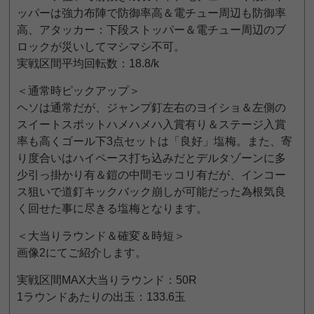
ッパーは強力布陣で防御率高＆電チュー周辺も防御率
高、アタッカー：下段ストッパー＆電チュー周辺のブ
ロックが災いしてマシマシ不可。
実戦区間平均回転数：18.8/k
＜通常時ピックアップ＞
ヘソは通常だが、ジャンプ釘左右のヨイショ＆左側の
スイートスポットハメハメハ入賞有り＆ステージ入賞
率も高くゴール下3点セットは「良好」塩梅。また、寄
り度合いはハイペース打ち込みだとデルタゾーンに多
少引っ掛かり有＆鎧の中間モッコリ有だが、インコー
ス狙いで道釘キックバック崩しが可能だった為根気良
く回せた事に尽きる塩梅となります。
＜大当りラウンド＆確変＆時短＞
画像2にてご紹介します。
実戦区間MAX大当りラウンド：50R
1ラウンドあたりの出玉：133.6玉