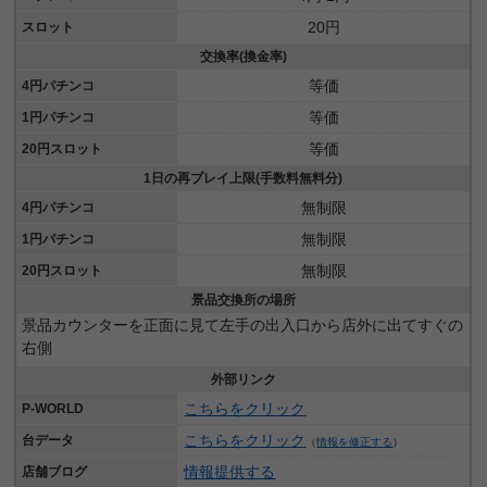
20円
スロット
交換率(換金率)
等価
4円パチンコ
等価
1円パチンコ
等価
20円スロット
1日の再プレイ上限(手数料無料分)
無制限
4円パチンコ
無制限
1円パチンコ
無制限
20円スロット
景品交換所の場所
景品カウンターを正面に見て左手の出入口から店外に出てすぐの
右側
外部リンク
こちらをクリック
P-WORLD
こちらをクリック
台データ
（
情報を修正する
）
情報提供する
店舗ブログ