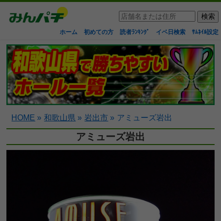
ホーム
初めての方
読者ﾗﾝｷﾝｸﾞ
イベ日検索
ｻﾑﾈｲﾙ設定
HOME
»
和歌山県
»
岩出市
»
アミューズ岩出
アミューズ岩出