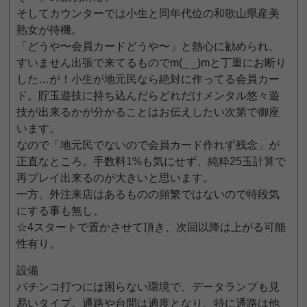
そしてカウンターでは小生と同年代位の和歌山県産美
熟女が待機。
「どうや〜会員カードどうや〜」と熱心に勧められ、
すいません出張で来てるものでm(_ _)mと丁重にお断り
した…が！小生が地元民なら絶対に作ってる会員カー
ド。貯玉遊技に持ち込んだらどれだけメンタル悠々遊
技が出来るかが分かることはお伝えしたい次第で御座
います。
なので「地元民でないので会員カード作れず残念」が
正直なところ。手数料1%も気にせず、純粋25玉計算で
再プレイ出来るのが大きいと思います。
一方、外注来店はあるものの頻繁ではないので特段気
にする事も無し。
☆4スタートで置かさせて頂き、次回以降は上がる可能
性有り。
設備
パチンコ打つには困らない環境で、データランプも見
易いタイプ。通路や台間は適度となり、特に通路は他