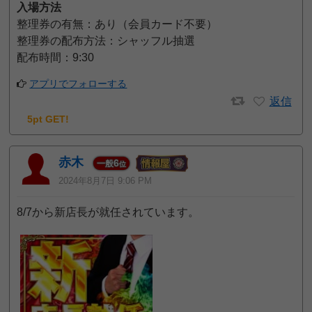
入場方法
整理券の有無：あり（会員カード不要）
整理券の配布方法：シャッフル抽選
配布時間：9:30
アプリでフォローする
返信
5pt GET!
赤木
6
一般
位
2024年8月7日 9:06 PM
8/7から新店長が就任されています。