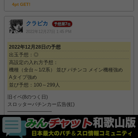
4pt GET!
クラピカ
7
予想屋
位
2022年12月27日 1:45 PM
2022年12月28日の予想
出玉予想：◎
高設定の入れ方予想：
機種（全台～1/2系）
並び
パチンコ
メイン機種強め
Aタイプ強め
並び予想：100～299人
旧イベ(8のつく日)
スロッターパチンカー広告(虹)
━━━━━━━━━
□注目ポイント
①全台系
・3台以上機種対象に全⑥アリ