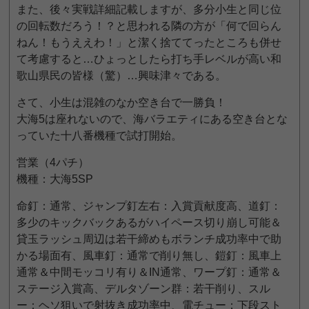
また、後々実戦詳細記載しますが、多分小生と同じ位
の回転数だろう！？と思われる隣の方が「何で回らん
ねん！もうええわ！」と潔く捨ててったところも併せ
て考慮すると…ひょっとしたら打ち手レベルが高い和
歌山県民の皆様（驚）…興味津々である。
さて、小生は混雑のなか空き台で一勝負！
大海5は座れないので、海バラエティにある空き台とな
っていた十八番機種で試打開始。
営業（4パチ）
機種：大海5SP
命釘：通常、ジャンプ釘左右：入賞貢献度高、道釘：
多少のキックバックあるがハイペース切り崩し可能＆
貸玉ラッシュ周辺は若干締めもボランチ成功率中で助
かる場面有、風車釘：通常で削り無し、鎧釘：風車上
通常＆中間モッコリ有り＆IN通常、ワープ釘：通常＆
ステージ入賞高、デルタゾーン群：若干削り、スル
ー：ヘソ狙いで射抜き成功率中、電チュー：下段スト