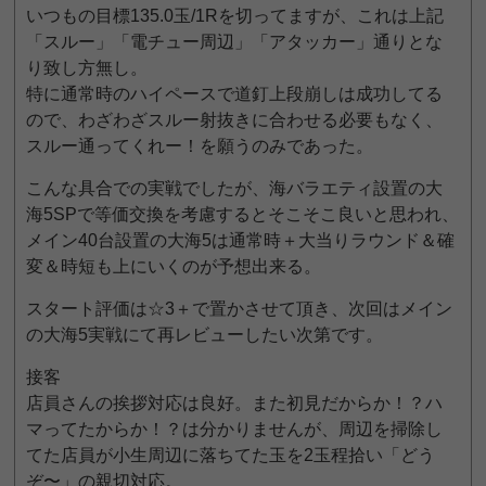
いつもの目標135.0玉/1Rを切ってますが、これは上記
「スルー」「電チュー周辺」「アタッカー」通りとな
り致し方無し。
特に通常時のハイペースで道釘上段崩しは成功してる
ので、わざわざスルー射抜きに合わせる必要もなく、
スルー通ってくれー！を願うのみであった。
こんな具合での実戦でしたが、海バラエティ設置の大
海5SPで等価交換を考慮するとそこそこ良いと思われ、
メイン40台設置の大海5は通常時＋大当りラウンド＆確
変＆時短も上にいくのが予想出来る。
スタート評価は☆3＋で置かさせて頂き、次回はメイン
の大海5実戦にて再レビューしたい次第です。
接客
店員さんの挨拶対応は良好。また初見だからか！？ハ
マってたからか！？は分かりませんが、周辺を掃除し
てた店員が小生周辺に落ちてた玉を2玉程拾い「どう
ぞ〜」の親切対応。