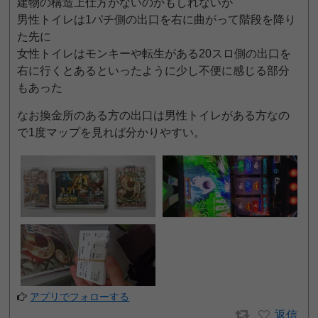
建物の構造上仕方がないのかもしれないが
男性トイレは1パチ側の出口を右に曲がって階段を降り
た先に
女性トイレはモンキーや転生がある20スロ側の出口を
右に行くとあるといったように少し不便に感じる部分
もあった
なお換金所のある方の出口は男性トイレがある方なの
で1度マップを見れば分かりやすい。
アプリでフォローする
返信