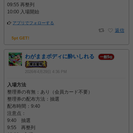
09:55 再整列
10:00 入場開始
アプリでフォローする
返信
5pt GET!
わがままボディに酔いしれる
5
一般
位
2026年4月29日 4:36 PM
入場方法
整理券の有無：あり（会員カード不要）
整理券の配布方法：抽選
配布時間：9:40
注意点：
9:40 抽選
9:55 再整列