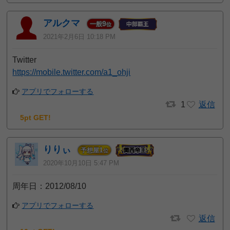
アルクマ
9
一般
位
2021年2月6日 10:18 PM
Twitter
https://mobile.twitter.com/a1_ohji
アプリでフォローする
1
返信
5pt GET!
りりぃ
1
予想屋
位
2020年10月10日 5:47 PM
周年日：2012/08/10
アプリでフォローする
返信