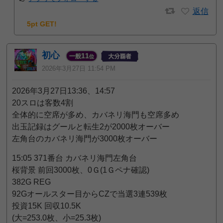
返信
5pt GET!
初心
11
一般
位
2026年3月27日 11:54 PM
2026年3月27日13:36、14:57
20スロは客数4割
全体的に空席が多め、カバネリ海門も空席多め
出玉記録はグールと転生2が2000枚オーバー
左角台のカバネリ海門が3000枚オーバー
15:05 371番台 カバネリ海門左角台
桜背景 前回3000枚、0Ｇ(1Ｇペナ確認)
382G REG
92Gオールスター目からCZで当選3連539枚
投資15K 回収10.5K
(大=253.0枚、小=25.3枚)