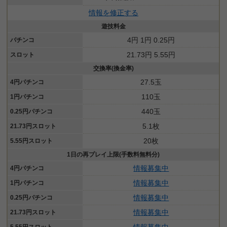
情報を修正する
遊技料金
4円 1円 0.25円
パチンコ
21.73円 5.55円
スロット
交換率(換金率)
27.5玉
4円パチンコ
110玉
1円パチンコ
440玉
0.25円パチンコ
5.1枚
21.73円スロット
20枚
5.55円スロット
1日の再プレイ上限(手数料無料分)
情報募集中
4円パチンコ
情報募集中
1円パチンコ
情報募集中
0.25円パチンコ
情報募集中
21.73円スロット