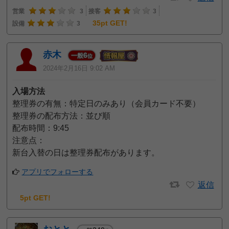
営業
3
接客
3
35pt GET!
設備
3
赤木
6
一般
位
2024年2月16日 9:02 AM
入場方法
整理券の有無：特定日のみあり（会員カード不要）
整理券の配布方法：並び順
配布時間：9:45
注意点：
新台入替の日は整理券配布があります。
アプリでフォローする
返信
5pt GET!