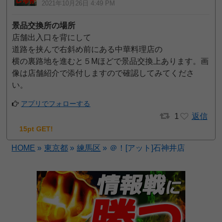
2021年10月26日 4:49 PM
景品交換所の場所
店舗出入口を背にして
道路を挟んで右斜め前にある中華料理店の
横の裏路地を進むと５Mほどで景品交換上あります。画
像は店舗紹介で添付しますので確認してみてくださ
い。
アプリでフォローする
1
返信
15pt GET!
HOME
»
東京都
»
練馬区
»
＠！[アット]石神井店