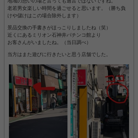
地域の憩いの場と言っても過言ではないですね。
老若男女楽しい時間を過ごせると思います。（勝ち負
けや儲けはこの場合除外します）
景品交換の手書きがほっこりしましたね（笑）
近くにあるミリオン石神井パチンコ館より
お客さんがいましたね。（当日調べ）
当方はまた遊びに行きたいと思う店舗でした。