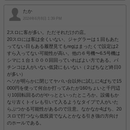
たか
2024年6月8日 1:39 PM
2スロに客が多い。ただそれだけの店。
20スロには客は全くいない、ジャグラーは１回もあた
ってない日もある履歴見てもregはまったくで設定は2
すら入ってない可能性が高い。他の６号機〜6.5号機は
シマに１台１０００回回っていればよい方である。パ
チンコは人がいない低貸にもいない（２ぱちなど終日0
が多い）
ヘソが明らかに閉じてヤバい台以外に試しに4ぱちで15
000円を使って何台か打ってみたが160ちょいと千円辺
り10回転回るのがやっとといったところか。設備もか
なり古くトイレも引いて入るようなタイプで人がいた
らぶつかる可能性があるので注意。なかなか4ぱち、20
スロで打つなら低投資でなんとかなる引き強の方向け
のホールである。