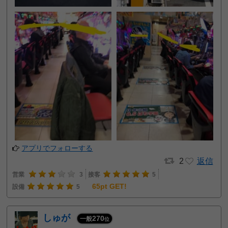
アプリでフォローする
2
返信
営業
3
接客
5
65pt GET!
設備
5
しゅが
270
一般
位