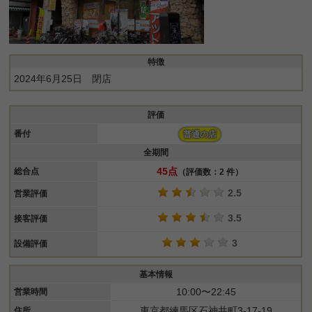
特徴
2024年6月25日 閉店
評価
番付
普通の店
全期間
45点
総合点
（評価数：2 件）
2.5
営業評価
3.5
接客評価
3
設備評価
基本情報
10:00〜22:45
営業時間
東京都練馬区石神井町3-17-19
住所