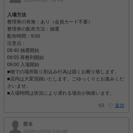
2025年9月4日 7:45 PM
入場方法
整理券の有無：あり（会員カード不要）
整理券の配布方法：抽選
配布時間：9:00
注意点：
08:40 抽選開始
08:55 再整列開始
09:00 入場開始
■物での場所取り割込み行為は固くお断り致します。
■店内は大変混雑いたします。ごゆっくりとお進みくだ
さいませ。
■入場時間は状況により遅れる場合が御座います。
返信
匿名
2024年11月20日 5:03 AM