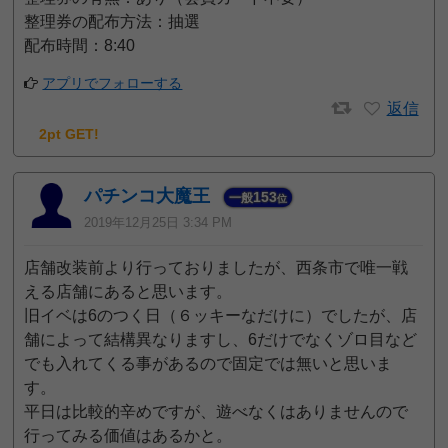
整理券の配布方法：抽選
配布時間：8:40
アプリでフォローする
返信
2pt GET!
パチンコ大魔王
153
一般
位
2019年12月25日 3:34 PM
店舗改装前より行っておりましたが、西条市で唯一戦
える店舗にあると思います。
旧イベは6のつく日（６ッキーなだけに）でしたが、店
舗によって結構異なりますし、6だけでなくゾロ目など
でも入れてくる事があるので固定では無いと思いま
す。
平日は比較的辛めですが、遊べなくはありませんので
行ってみる価値はあるかと。