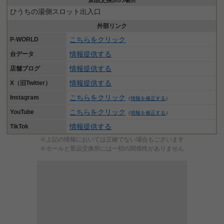
景品交換所の場所
ひうちの湯側スロット出入口
外部リンク
こちらをクリック
P-WORLD
情報提供する
台データ
情報提供する
店舗ブログ
情報提供する
X（旧Twitter）
こちらをクリック
Instagram
（
情報を修正する
）
こちらをクリック
YouTube
（
情報を修正する
）
情報提供する
TikTok
※上記の情報においては正確でない場合もございます
※ホールと景品交換所には一切の関係性がありません