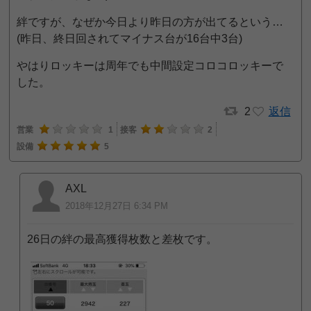
絆ですが、なぜか今日より昨日の方が出てるという…
(昨日、終日回されてマイナス台が16台中3台)
やはりロッキーは周年でも中間設定コロコロッキーで
した。
2
返信
営業
1
接客
2
設備
5
AXL
2018年12月27日 6:34 PM
26日の絆の最高獲得枚数と差枚です。