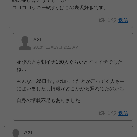
朝の並びはどうでしたか？
コロコロッキーwぼくはこの表現好きです。
1
返信
AXL
2018年12月29日 2:22 AM
並びの方も朝イチ150人ぐらいとイマイチでした
ね…
みんな、26日出すの知ってたとか言ってる人も中
にはいましたし情報がどこかから漏れてたのかも…
自身の情報不足もありました…
1
返信
AXL