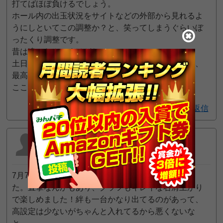
打てばほぼ負けるでしょう。
ホール内の出玉状況をサイトなどの外部から見れるよ
うにしといてこの調整か？と、笑ってしまうぐらいぼ
ったくり調整です。
昔は違ったんですけどね。
土日に中間を少し使ってくるかなーとは思いますが、
最高設定は皆無と思っていいでしょう。
ここでAタイプを打つことはオススメしません。
返信
いぬ
2019年7月7日 9:25 PM
7月7日まどマギ初代の高設定ツモらしてもらいまし
た。直撃なんかもあり、グラフもキレイな右肩上がり
で楽しめました！絆も一台かなり出てるのがあって、
高設定は少ないがちゃんと入れてるから悪くないな