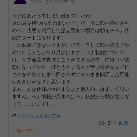
2019年1月21日 10:55 PM
ペナにあたってしまい残念でしたね…
店の肩を持つわけではないですが、前日図柄揃いから
のペナ状態で閉店して据え置きの場合は朝イチペナ状
態スタートになります。
このお店ではないですが、イライラして図柄揃えてや
めていく人もかなり見かけます。ペナ状態について
は、サブ液晶で見抜くことができるので、前日ペナ状
態になってから、打とうとする人がサブ液晶を見て打
つのをやめてしまい回されずにそのまま閉店した可能
性が高いかな？と思います。
まあこんな仕様の台出すなよと個人的にはすごく思い
ますね。ペナ情報が広まればペナ状態から動かなくな
ってしまいますし…
アプリでフォローする
2
返信
5pt GET!