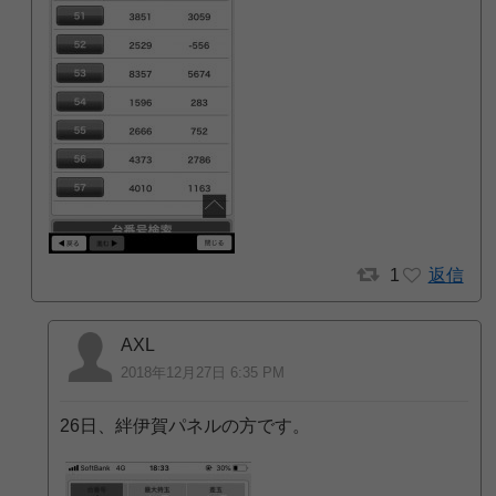
1
返信
AXL
2018年12月27日 6:35 PM
26日、絆伊賀パネルの方です。