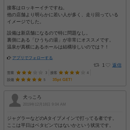
接客はロッキーイチですね。
他の店舗より明らかに若い人が多く、走り回っている
イメージでした。
設備は新店舗になるので特に問題なし。
裏側にある「ひうちの湯」が非常にオススメです。
温泉が真横にあるホールは結構珍しいのでは？！
アプリでフォローする
1
返信
営業
3
接客
4
35pt GET!
設備
5
犬っころ
2019年12月18日 9:04 AM
ジャグラーなどのAタイプメインで打ってる者です。
ここは平日はベタピンではないかという状況です。