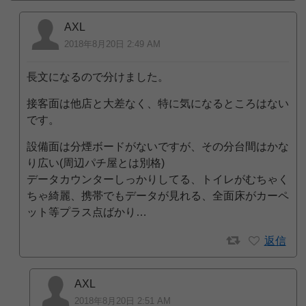
AXL
2018年8月20日 2:49 AM
長文になるので分けました。
接客面は他店と大差なく、特に気になるところはない
です。
設備面は分煙ボードがないですが、その分台間はかな
り広い(周辺パチ屋とは別格)
データカウンターしっかりしてる、トイレがむちゃく
ちゃ綺麗、携帯でもデータが見れる、全面床がカーペ
ット等プラス点ばかり…
返信
AXL
2018年8月20日 2:51 AM