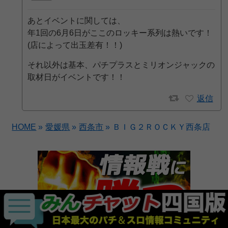
あとイベントに関しては、
年1回の6月6日がここのロッキー系列は熱いです！
(店によって出玉差有！！)
それ以外は基本、パチプラスとミリオンジャックの
取材日がイベントです！！
返信
HOME
»
愛媛県
»
西条市
»
ＢＩＧ２ＲＯＣＫＹ西条店