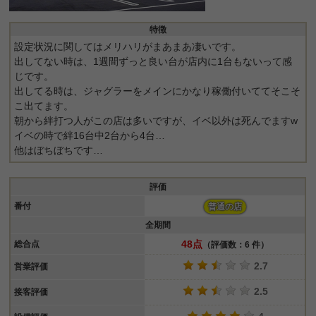
特徴
設定状況に関してはメリハリがまあまあ凄いです。
出してない時は、1週間ずっと良い台が店内に1台もないって感
じです。
出してる時は、ジャグラーをメインにかなり稼働付いててそこそ
こ出てます。
朝から絆打つ人がこの店は多いですが、イベ以外は死んでますw
イベの時で絆16台中2台から4台…
他はぼちぼちです…
評価
番付
普通の店
全期間
48点
総合点
（評価数：6 件）
2.7
営業評価
2.5
接客評価