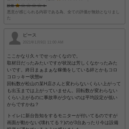
設備
1
悪意が感じられる内容である為、全ての評価が無効となりまし
た
ピース
2021年1月9日 11:00 AM
ここかなり久々でせっかくなので。
取材日だったみたいですが状況は芳しくなかったみた
いです。終日まぁまぁな稼働をしている絆とかもコロ
コロッキー状態w
回転数が松山の某H店さんと変わらないくらい上がって
も出玉までは上がっていません。回転数が変わらない
くらい上がるのに事故率が少ないのは平均設定が低い
からですかね？
トイレに新台告知をするモニターが付いてるのですが
画面が動かない(壊れてる？)のが3台あったり今は設備