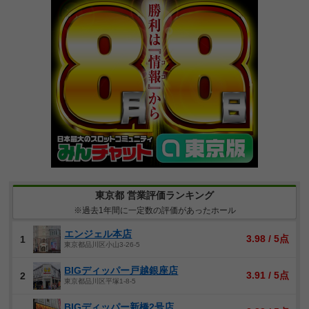
東京都 営業評価ランキング
※過去1年間に一定数の評価があったホール
エンジェル本店
3.98 / 5点
1
東京都品川区小山3-26-5
BIGディッパー戸越銀座店
3.91 / 5点
2
東京都品川区平塚1-8-5
BIGディッパー新橋2号店