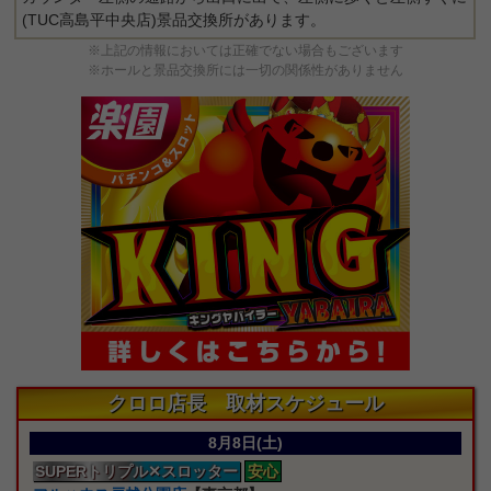
(TUC高島平中央店)景品交換所があります。
※上記の情報においては正確でない場合もございます
※ホールと景品交換所には一切の関係性がありません
クロロ店長 取材スケジュール
8月8日(土)
SUPERトリプル
✕スロッター
安心