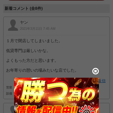
新着コメント (全8件)
ヤン
2021年3月11日 7:45 AM
１月で閉店してしまいました。
低貸専門は厳しいかな。
よくもった方だと思います。
お年寄りの憩いの場みたいな店でした。
返信
営業
3
接客
3
設備
3
かもん