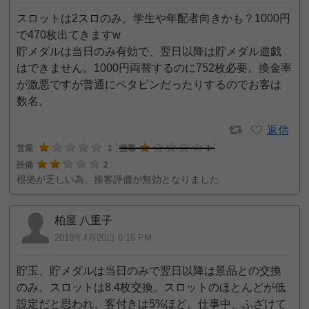
スロットは2スロのみ。学生や年配者向きかも？1000円
で470枚出てきますw
貯メダルは当日のみ有効で、翌日以降は貯メダル遊戯
はできません。1000円両替するのに752枚必要。換金率
が激悪ですが普通にベタピンだったりするのでお客は
数名。
返信
営業
1
接客
1
設備
2
根拠が乏しい為、接客評価が無効となりました
柏屋 八重子
2018年4月20日 6:16 PM
貯玉、貯メダルは当日のみで翌日以降は景品との交換
のみ。スロットは8.4枚交換。スロットのほとんどが低
設定だと思われ、客付きは5%ほど。仕事中、ふざけて