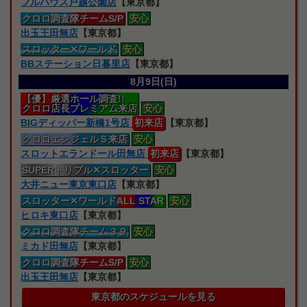
フルハウス戸越公園店
【東京都】
クロロ
調査隊
チームS/P
安心
出玉王田無店
【東京都】
スロッター
✕ワールド
安心
BBステーション日暮里店
【東京都】
8月9日(日)
【優】厳選ホール調査!!
クロロ店長プレミアム来店
安心
BIGディッパー新橋1号店
初来店
【東京都】
クロロエンジェルＳ来店
安心
スロットエランドール田無店
初来店
【東京都】
SUPERトリプル
✕スロッター
安心
大井ニュー東京東口店
【東京都】
スロッター
✕ワールドALL STAR
安心
ヒロキ東口店
【東京都】
クロロ
調査隊
チーム３９
安心
ミカド田無店
【東京都】
クロロ
調査隊
チームS/P
安心
出玉王田無店
【東京都】
東京都のスケジュールを見る