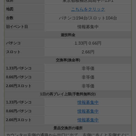
東京都板橋区高島平7-13-1
住所
こちらをクリック
地図
パチンコ194台/スロット104台
台数
情報募集中
旧イベント日
遊技料金
1.33円 0.66円
パチンコ
2.66円
スロット
交換率(換金率)
非等価
1.33円パチンコ
非等価
0.66円パチンコ
非等価
2.66円スロット
1日の再プレイ上限(手数料無料分)
情報募集中
1.33円パチンコ
情報募集中
0.66円パチンコ
情報募集中
2.66円スロット
景品交換所の場所
カウンター左側の通路から出口に出て、左側に歩くと左側すぐに