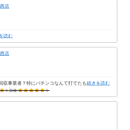
西店
を読む
西店
回収事業者？特にパチンコなんて打てたも
続きを読む
5
設備
5