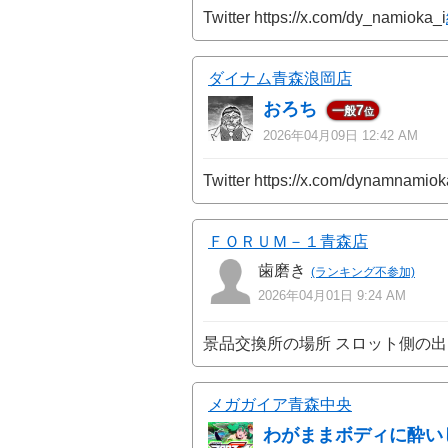
Twitter https://x.com/dy_namioka_i
ダイナム青森浪岡店
おろち
7
一般
位
2026年04月09日 12:42 AM
Twitter https://x.com/dynamnamiok
ＦＯＲＵＭ－１青森店
歯磨き
(ランキング不参加)
2026年04月01日 9:24 AM
景品交換所の場所 スロット側の
メガガイア青森中央
わがままボディに酔い