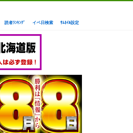
読者ﾗﾝｷﾝｸﾞ
イベ日検索
ｻﾑﾈｲﾙ設定