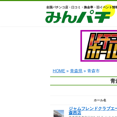
全国パチンコ店・口コミ・換金率・旧イベント情
HOME
»
青森県
»
青森市
青
ホール名
ジャムフレンドクラブエ
森西店