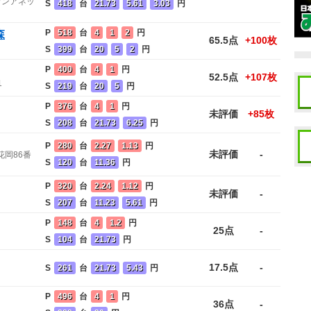
タウンアネッ
S
418
台
21.73
5.61
3.03
円
P
518
台
4
1
2
円
森
65.5点
+100枚
S
399
台
20
5
2
円
P
400
台
4
1
円
52.5点
+107枚
1
S
219
台
20
5
円
P
376
台
4
1
円
未評価
+85枚
S
208
台
21.73
6.25
円
P
280
台
2.27
1.13
円
未評価
-
岡86番
S
120
台
11.36
円
P
320
台
2.24
1.12
円
未評価
-
S
207
台
11.23
5.61
円
P
148
台
4
1.2
円
25点
-
S
104
台
21.73
円
17.5点
-
S
261
台
21.73
5.43
円
P
496
台
4
1
円
36点
-