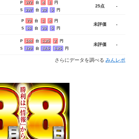
P
372
台
4
1
円
25点
-
S
297
台
20
5
円
P
70
台
1
4
円
未評価
-
S
66
台
20
5
円
P
144
台
1.25
2
円
未評価
-
S
120
台
12.5
6.25
円
さらにデータを調べる
みんレポ