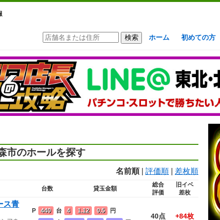
報
ホーム
初めての方
森市のホールを探す
名前順
|
評価順
|
差枚順
総合
旧イベ
台数
貸玉金額
評価
差枚
ース青
P
440
台
4
1.12
0.5
円
40点
+84枚