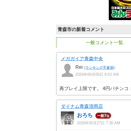
青森市の新着コメント
一般コメント一覧
メガガイア青森中央
Rei
(ランキング不参加)
2026年06月05日 9:53 AM
再プレイ上限です。 4円パチンコ：2,
ダイナム青森浪岡店
おろち
7
一般
位
2026年05月27日 7:30 AM