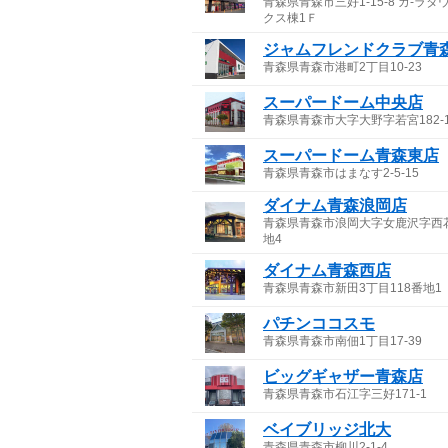
青森県青森市三好1-15-8 ガ-ラ
クス棟1Ｆ
ジャムフレンドクラブ青
青森県青森市港町2丁目10-23
スーパードーム中央店
青森県青森市大字大野字若宮182-
スーパードーム青森東店
青森県青森市はまなす2-5-15
ダイナム青森浪岡店
青森県青森市浪岡大字女鹿沢字西花
地4
ダイナム青森西店
青森県青森市新田3丁目118番地1
パチンココスモ
青森県青森市南佃1丁目17-39
ビッグギャザー青森店
青森県青森市石江字三好171-1
ベイブリッジ北大
青森県青森市柳川2-1-4