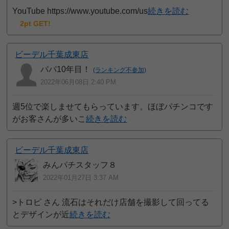
YouTube https://www.youtube.com/us
続きを読む
2pt GET!
ビーデル千葉成東店
パパ10年目！
(ランキング不参加)
2022年06月08日 2:40 PM
週5位で楽しませてもらっています。ほぼパチンコです
がお客さんが多いこ
続きを読む
ビーデル千葉成東店
みんパチスタッフ８
2022年01月27日 3:37 AM
>トロピ さん 流石はそれだけ店舗を撮影して回ってる
とデザインが近
続きを読む