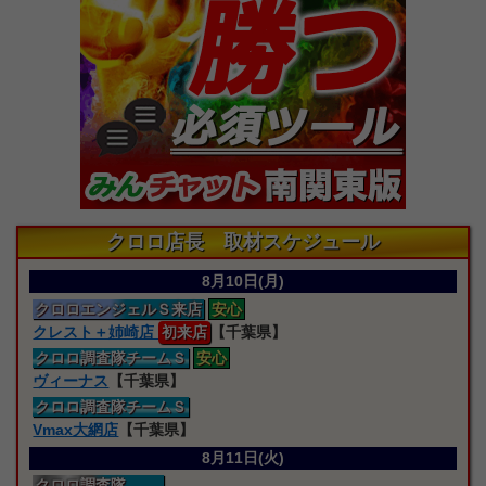
クロロ店長 取材スケジュール
8月10日(月)
クロロエンジェルＳ来店
安心
クレスト＋姉崎店
初来店
【千葉県】
クロロ
調査隊
チームＳ
安心
ヴィーナス
【千葉県】
クロロ
調査隊
チームＳ
Vmax大網店
【千葉県】
8月11日(火)
クロロ
調査隊