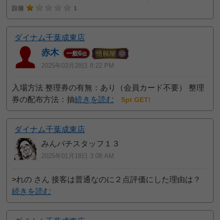
設備
1
ダイナム千葉成東店
赤木
6
一般
位
2025年03月28日 8:22 PM
入場方法 整理券の有無：あり（会員カード不要） 整理
券の配布方法：抽
続きを読む
5pt GET!
ダイナム千葉成東店
みんパチスタッフ１３
2025年01月18日 3:08 AM
>れの さん 接客は普通なのに２点評価にした理由は？
続きを読む