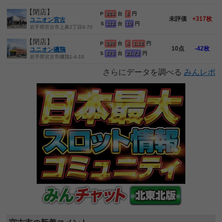
【閉店】
P
224
台
1
円
未評価
+317枚
ユニオン宮古
S
112
台
10
円
岩手県宮古市上鼻2丁目8-70
【閉店】
P
280
台
4
1.12
円
10点
-42枚
ユニオン磯鶏
S
175
台
21.73
円
岩手県宮古市磯鶏1-4-18
さらにデータを調べる
みんレポ