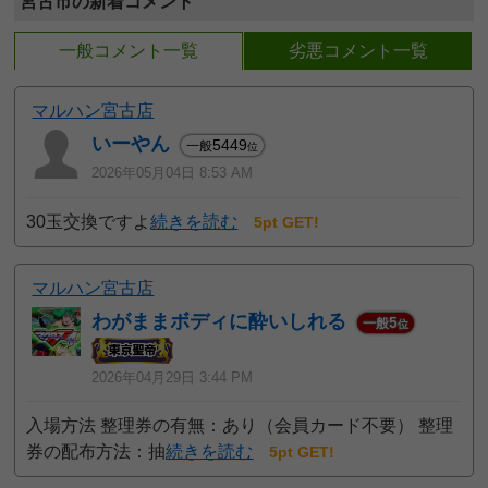
宮古市の新着コメント
一般コメント一覧
劣悪コメント一覧
マルハン宮古店
いーやん
5449
一般
位
2026年05月04日 8:53 AM
30玉交換ですよ
続きを読む
5pt GET!
マルハン宮古店
わがままボディに酔いしれる
5
一般
位
2026年04月29日 3:44 PM
入場方法 整理券の有無：あり（会員カード不要） 整理
券の配布方法：抽
続きを読む
5pt GET!