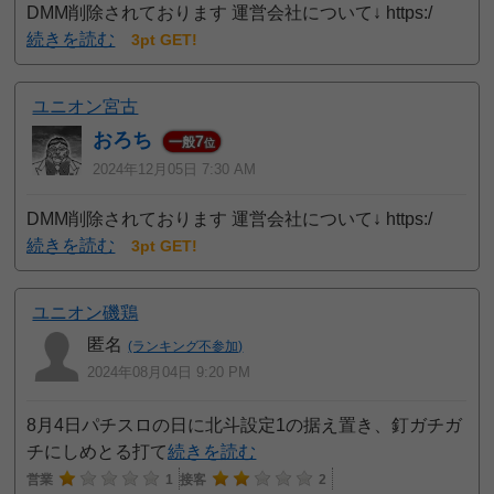
DMM削除されております 運営会社について↓ https:/
続きを読む
3pt GET!
ユニオン宮古
おろち
7
一般
位
2024年12月05日 7:30 AM
DMM削除されております 運営会社について↓ https:/
続きを読む
3pt GET!
ユニオン磯鶏
匿名
(ランキング不参加)
2024年08月04日 9:20 PM
8月4日パチスロの日に北斗設定1の据え置き、釘ガチガ
チにしめとる打て
続きを読む
営業
1
接客
2