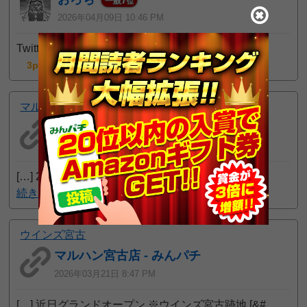
7
一般
位
2026年04月09日 10:46 PM
Twitter https://x.com/maruhanmiyak
続きを読む
3pt GET!
マルハン宮古店
ウインズ宮古 - みんパチ
2026年03月21日 8:48 PM
[…] 2026年3月31日 閉店 ※マルハン宮古店へ屋
続きを読む
ウインズ宮古
マルハン宮古店 - みんパチ
2026年03月21日 8:47 PM
[…] 近日グランドオープン ※ウインズ宮古跡地 [&#