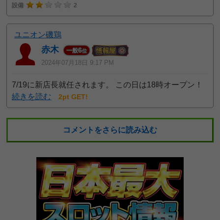
設備
2
ユニオン磯鶏
赤木
6
一般
位
2024年07月18日 9:17 PM
7/19に新店長就任されます。 この日は18時オープン！
続きを読む
2pt GET!
コメントをさらに読み込む