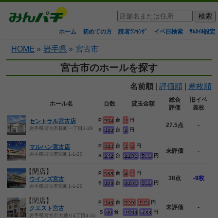
ホーム
初めての方
読者ﾗﾝｷﾝｸﾞ
イベ日検索
ｻﾑﾈｲﾙ設定
HOME
»
岩手県
»
宮古市
宮古市のホールを探す
名前順
|
評価順
|
差枚順
総合
旧イベ
ホール名
台数
貸玉金額
評価
差枚
P
234
台
1
円
セントラル宮古店
27.5点
-
岩手県宮古市長町一丁目3-29
S
103
台
8
円
P
324
台
4
1
円
マルハン宮古店
未評価
-
岩手県宮古市宮町1-1-20
S
242
台
21.73
5.49
円
【閉店】
P
396
台
4
1
円
38点
-9枚
ウインズ宮古
S
170
台
21.73
5.49
円
岩手県宮古市宮町1-1-20
【閉店】
P
145
台
2.27
1.13
円
未評価
-
クエスト宮古
S
90
台
11.36
5.68
円
岩手県宮古市大通り4丁目4-20