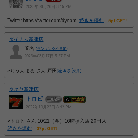
2023年06月26日 3:15 PM
Twitter https://twitter.com/dynam_
続きを読む
5pt GET!
ダイナム新津店
匿名
(ランキング不参加)
2023年03月17日 5:27 PM
>ちゃんまる さん 戸田
続きを読む
タキヤ新津店
トロピ
2
一般
位
2022年10月23日 8:42 PM
>トロピ さん 10/21（金）16時頃入店 20円ス
続きを読む
37pt GET!