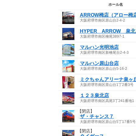
ホール名
ARROW栂店（アロー栂
大阪府堺市南区原山台2-4-2
HYPER ARROW 泉
大阪府堺市南区檜尾3897-1
マルハン光明池店
大阪府堺市南区新檜尾台2-4-3
マルハン原山台店
大阪府堺市南区原山台5-16-2
ミクちゃんアリーナ泉ヶ
大阪府堺市南区茶山台1丁2番3号
１２３泉北店
大阪府堺市南区高尾3丁241番地1
【閉店】
ザ・チャンス７
大阪府堺市南区原山台5丁17番5号
【閉店】