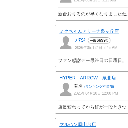
2026年06月13日 5:15 AM
新台おりるのが早くなりましたね
ミクちゃんアリーナ泉ヶ丘店
バジ
6699
一般
位
2026年05月24日 8:45 PM
ファン感謝デー最終日の日曜日。
HYPER ARROW 泉北店
匿名
(ランキング不参加)
2026年04月28日 12:08 PM
店長変わってから釘が一段ときつ
マルハン原山台店