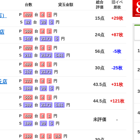
総合
旧イベ
台数
貸玉金額
評価
差枚
P
400
台
4
1
円
店）
15点
+29枚
S
82
台
20
5
円
P
360
台
4
1
円
北店
24点
+87枚
S
147
台
21.73
5
円
P
400
台
4
1
円
1
56点
-5枚
S
211
台
21.73
5.61
円
P
480
台
4
1
円
30点
-25枚
2
S
152
台
21.73
円
P
333
台
4
1
円
丘店
43.5点
+31枚
S
168
台
20
5
円
3
P
555
台
4
1
円
44.5点
+121枚
S
389
台
21.73
5.61
円
4
P
440
台
4
1
円
未評価
-
S
180
台
20
5
円
5
P
160
台
4
1
0.5
円
30点
-