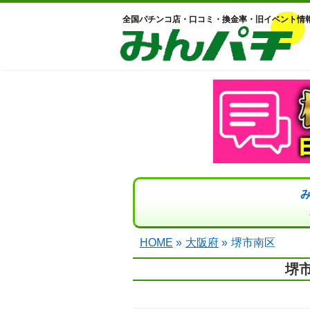
全国パチンコ店・口コミ・換金率・旧イベント情
HOME
»
大阪府
»
堺市南区
堺