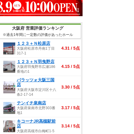
大阪府 営業評価ランキング
※過去1年間に一定数の評価があったホール
１２３＋Ｎ松原店
4.31 / 5点
大阪府松原市丹南1丁目
317-1
１２３＋Ｎ羽曳野店
4.15 / 5点
大阪府羽曳野市広瀬186
番地の1
パラッツォ大阪三国
店
3.30 / 5点
大阪府大阪市淀川区十八
条2-17-14
テンイチ泉南店
3.17 / 5点
大阪府泉南市北野303番
地1
キコーナJR高槻駅前
店
3.14 / 5点
大阪府高槻市白梅町1-5