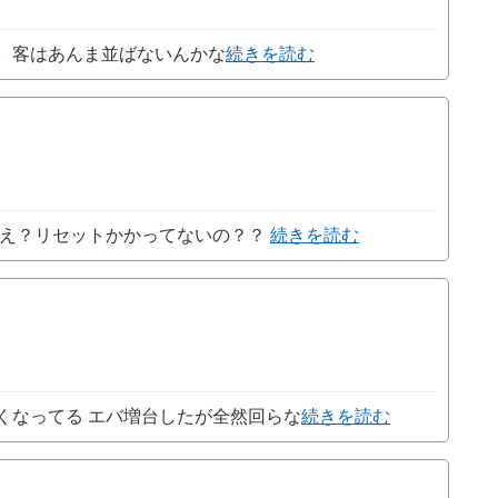
。客はあんま並ばないんかな
続きを読む
 え？リセットかかってないの？？
続きを読む
くなってる エバ増台したが全然回らな
続きを読む