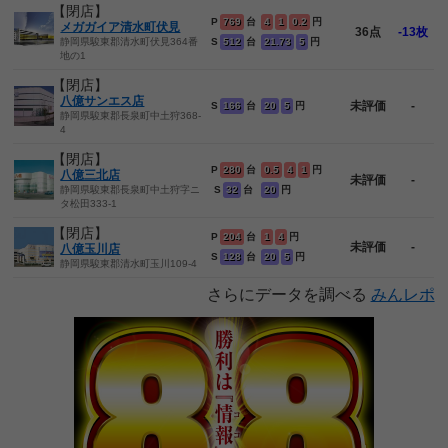
【閉店】
P
769
台
4
1
0.2
円
メガガイア清水町伏見
36点
-13枚
静岡県駿東郡清水町伏見364番
S
512
台
21.73
5
円
地の1
【閉店】
八億サンエス店
未評価
-
S
166
台
20
5
円
静岡県駿東郡長泉町中土狩368-
4
【閉店】
P
280
台
0.5
4
1
円
八億三北店
未評価
-
静岡県駿東郡長泉町中土狩字ニ
S
32
台
20
円
タ松田333-1
【閉店】
P
204
台
1
4
円
未評価
-
八億玉川店
S
128
台
20
5
円
静岡県駿東郡清水町玉川109-4
さらにデータを調べる
みんレポ