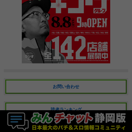
お問い合わせ
読者ランキング
Copyright© 2016 みんなのパチンコ店レビュー. All Right Reserved.