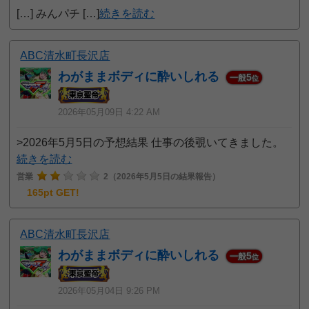
[…] みんパチ […]
続きを読む
ABC清水町長沢店
わがままボディに酔いしれる
5
一般
位
2026年05月09日 4:22 AM
>2026年5月5日の予想結果 仕事の後覗いてきました。
続きを読む
営業
2
（2026年5月5日の結果報告）
165pt GET!
ABC清水町長沢店
わがままボディに酔いしれる
5
一般
位
2026年05月04日 9:26 PM