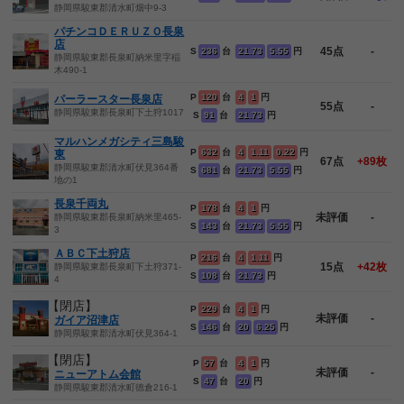
静岡県駿東郡清水町畑中9-3
パチンコＤＥＲＵＺＯ長泉
店
45点
-
S
236
台
21.73
5.55
円
静岡県駿東郡長泉町納米里字稲
木490-1
P
120
台
4
1
円
パーラースター長泉店
55点
-
静岡県駿東郡長泉町下土狩1017
S
91
台
21.73
円
マルハンメガシティ三島駿
P
632
台
4
1.11
0.22
円
東
67点
+89枚
静岡県駿東郡清水町伏見364番
S
681
台
21.73
5.55
円
地の1
長泉千両丸
P
178
台
4
1
円
未評価
-
静岡県駿東郡長泉町納米里465-
S
143
台
21.73
5.55
円
3
ＡＢＣ下土狩店
P
216
台
4
1.11
円
15点
+42枚
静岡県駿東郡長泉町下土狩371-
S
108
台
21.73
円
4
【閉店】
P
229
台
4
1
円
未評価
-
ガイア沼津店
S
146
台
20
6.25
円
静岡県駿東郡清水町伏見364-1
【閉店】
P
57
台
4
1
円
未評価
-
ニューアトム会館
S
47
台
20
円
静岡県駿東郡清水町徳倉216-1