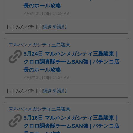
長のホール攻略
2026年04月28日 11:38 PM
[…] みんパチ […]
続きを読む
マルハンメガシティ三島駿東
5月24日 マルハンメガシティ三島駿東｜
クロロ調査隊チームSAN強 | パチンコ店
長のホール攻略
2026年04月28日 11:37 PM
[…] みんパチ […]
続きを読む
マルハンメガシティ三島駿東
5月16日 マルハンメガシティ三島駿東｜
クロロ調査隊チームSAN強 | パチンコ店