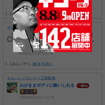
2026年05月31日 10:55 PM
[…] みんパチ […]
続きを読む
マルハンメガシティ三島駿東
5月24日 マルハンメガシティ三島駿東｜
クロロ調査隊チームSAN強結果 | パチン
コ店長のホール攻略
2026年05月25日 5:29 PM
[…] みんパチ […]
続きを読む
マルハンメガシティ三島駿東
わがままボディに酔いしれる
5
一般
位
2026年05月24日 1:03 PM